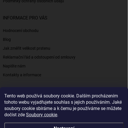
Podmínky ochrany osobních údajů
INFORMACE PRO VÁS
Hodnocení obchodu
Blog
Jak změřit velikost prstenu
Reklamační řád a odstoupení od smlouvy
Napište nám
Kontakty a informace
Tento web používá soubory cookie. Dalším procházením
Elenys.cz - šperky, kterým věříte už od roku 2016
tohoto webu vyjadřujete souhlas s jejich používáním. Jaké
soubory cookie sbíráme a k čemu je používáme se můžete
dočíst zde
Soubory cookie
.
Copyright 2026
Elenys.cz
. Všechna práva vyhrazena.