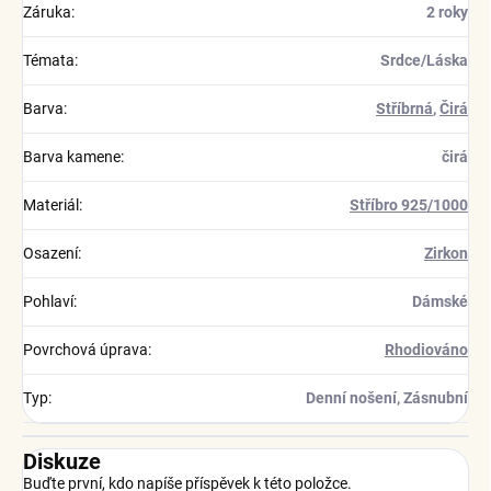
Záruka
:
2 roky
Témata
:
Srdce/Láska
Barva
:
Stříbrná
,
Čirá
Barva kamene
:
čirá
Materiál
:
Stříbro 925/1000
Osazení
:
Zirkon
Pohlaví
:
Dámské
Povrchová úprava
:
Rhodiováno
Typ
:
Denní nošení, Zásnubní
Diskuze
Buďte první, kdo napíše příspěvek k této položce.