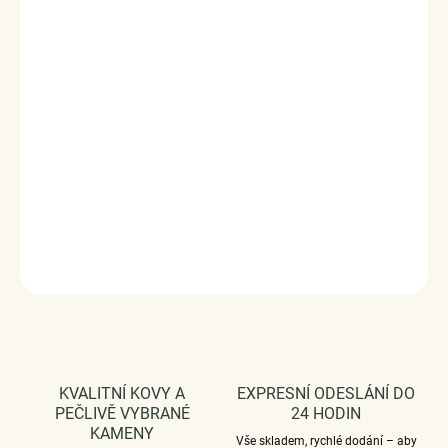
Stříbrný rhodiovaný prsten zdobený čirými třpytivými
zirkony. Střed prstenu tvoří broušený čirý kámen ve tvaru
srdce.
Kvalitní stříbro zaručí dokonalý lesk šperku a vy
zazáříte za každých okolností.
Originální design prstenu,
kvalitní zpracování a materiál, ručně dohotovené.
Stříbro ryzost Ag 925/1000, zirkony.
Povrchová úprava - rhodiováno.
Vaši objednávku dodáme v DÁRKOVÉM BALENÍ - ZDARMA
!*
DETAILNÍ INFORMACE
ZEPTAT SE
HLÍDAT
KVALITNÍ KOVY A
EXPRESNÍ ODESLÁNÍ DO
PEČLIVĚ VYBRANÉ
24 HODIN
KAMENY
Vše skladem, rychlé dodání – aby