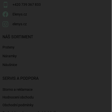
+420 739 367 833
Elenys.cz
elenys.cz
NÁŠ SORTIMENT
Prsteny
Náramky
Náušnice
SERVIS A PODPORA
Storno a reklamace
Hodnocení obchodu
Obchodní podmínky