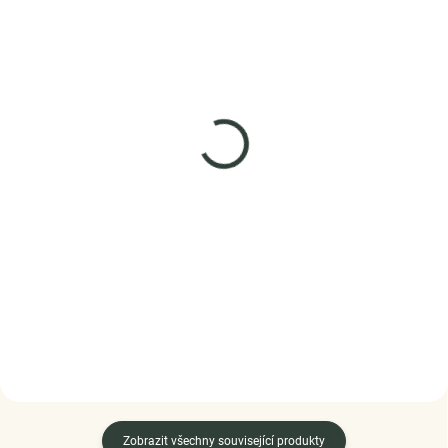
SKLADEM
SKLADEM
(5 KS)
(1 KS)
Elenys stříbrný náramek
Elenys stříbrný
na přívěsky Srdcový
rhodiovaný náramek na
strom života
přívěsky Srdce
3 299 Kč
1 988 Kč
DETAIL
DETAIL
Zobrazit všechny související produkty