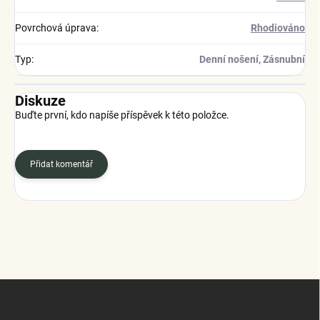
Povrchová úprava
:
Rhodiováno
Typ
:
Denní nošení, Zásnubní
Diskuze
Buďte první, kdo napíše příspěvek k této položce.
Přidat komentář
Z
á
p