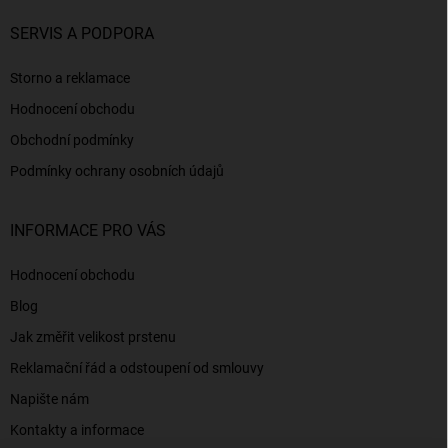
SERVIS A PODPORA
Storno a reklamace
Hodnocení obchodu
Obchodní podmínky
Podmínky ochrany osobních údajů
INFORMACE PRO VÁS
Hodnocení obchodu
Blog
Jak změřit velikost prstenu
Reklamační řád a odstoupení od smlouvy
Napište nám
Kontakty a informace