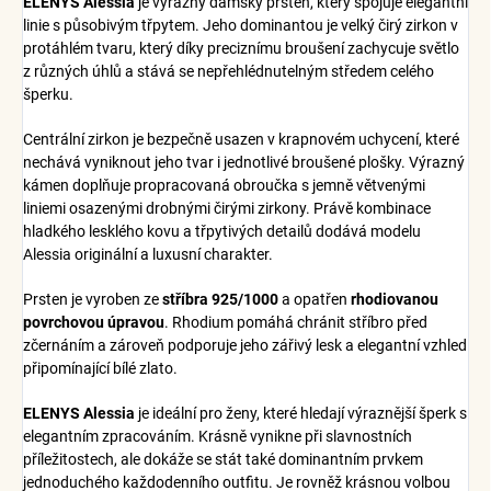
ELENYS Alessia
je výrazný dámský prsten, který spojuje elegantní
linie s působivým třpytem. Jeho dominantou je velký čirý zirkon v
protáhlém tvaru, který díky preciznímu broušení zachycuje světlo
z různých úhlů a stává se nepřehlédnutelným středem celého
šperku.
Centrální zirkon je bezpečně usazen v krapnovém uchycení, které
nechává vyniknout jeho tvar i jednotlivé broušené plošky. Výrazný
kámen doplňuje propracovaná obroučka s jemně větvenými
liniemi osazenými drobnými čirými zirkony. Právě kombinace
hladkého lesklého kovu a třpytivých detailů dodává modelu
Alessia originální a luxusní charakter.
Prsten je vyroben ze
stříbra 925/1000
a opatřen
rhodiovanou
povrchovou úpravou
. Rhodium pomáhá chránit stříbro před
zčernáním a zároveň podporuje jeho zářivý lesk a elegantní vzhled
připomínající bílé zlato.
ELENYS Alessia
je ideální pro ženy, které hledají výraznější šperk s
elegantním zpracováním. Krásně vynikne při slavnostních
příležitostech, ale dokáže se stát také dominantním prvkem
jednoduchého každodenního outfitu. Je rovněž krásnou volbou