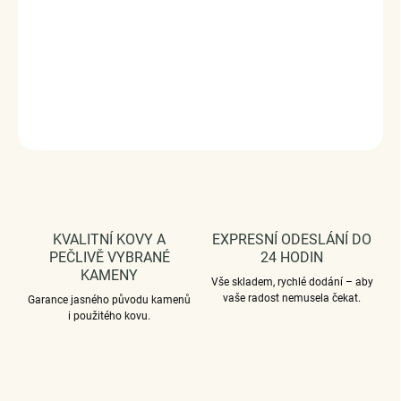
Elegantní stříbrný prsten
ELENYS Alessia
zaujme výrazným čirým
zirkonem v protáhlém tvaru a propracovanou obroučkou
zdobenou drobnými zirkony. Rhodiovaná povrchová úprava
podtrhuje zářivý vzhled šperku a dodává mu luxusní lesk.
DETAILNÍ INFORMACE
ZEPTAT SE
HLÍDAT
KVALITNÍ KOVY A
EXPRESNÍ ODESLÁNÍ DO
PEČLIVĚ VYBRANÉ
24 HODIN
KAMENY
Vše skladem, rychlé dodání – aby
vaše radost nemusela čekat.
Garance jasného původu kamenů
i použitého kovu.