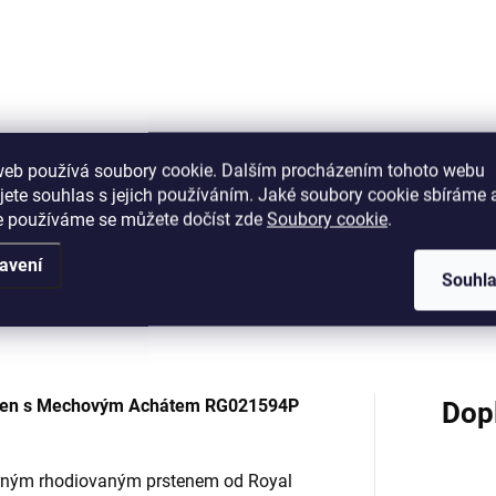
ramek pozlacený
nastavitelný náramek 
přívěsky červený
299 Kč
1 079 Kč
DO KOŠÍKU
DO KOŠÍKU
web používá soubory cookie. Dalším procházením tohoto webu
jete souhlas s jejich používáním. Jaké soubory cookie sbíráme 
e používáme se můžete dočíst zde
Soubory cookie
.
avení
Souhl
Podobné (12)
Hodnocení (1)
rsten s Mechovým Achátem RG021594P
Dop
říbrným rhodiovaným prstenem od Royal