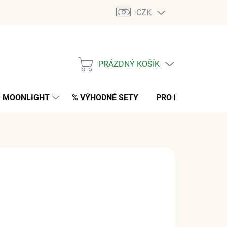
CZK
PRÁZDNÝ KOŠÍK
NÁKUPNÍ
KOŠÍK
MOONLIGHT
% VÝHODNÉ SETY
PRO MUŽE
K
 Kč
bez DPH
ARIANTU