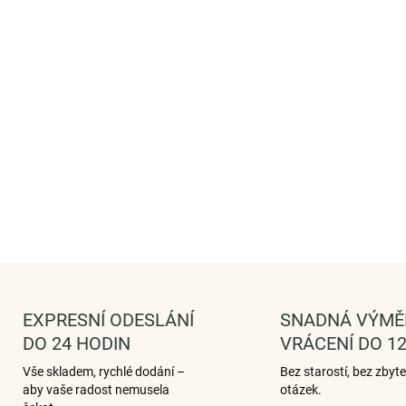
Origi
mater
Stříb
Povr
Veli
Vaši
ZDAR
DETAILNÍ IN
ZEPTAT 
EXPRESNÍ ODESLÁNÍ
SNADNÁ VÝMĚ
DO 24 HODIN
VRÁCENÍ DO 12
Vše skladem, rychlé dodání –
Bez starostí, bez zbyt
aby vaše radost nemusela
otázek.