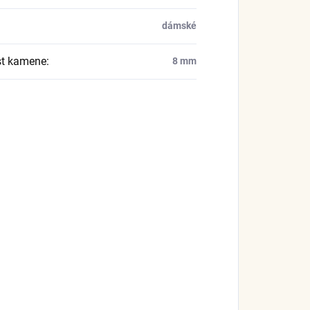
dámské
st kamene
:
8 mm