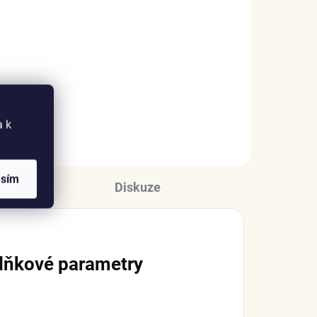
na
Letní osvěžení
999 Kč
DO KOŠÍKU
a k
asím
Diskuze
lňkové parametry