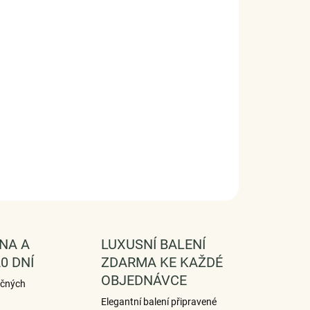
nální design prstenu, kvalitní zpracování a
iál, ručně dohotovené.
ro ryzost Ag 925/1000, mechový achát
chová úprava: rhodiováno
kost kamene: 8 mm
 objednávku dodáme v DÁRKOVÉM BALENÍ -
MA !*
FORMACE
SE
HLÍDAT
NA A
LUXUSNÍ BALENÍ
0 DNÍ
ZDARMA KE KAŽDÉ
OBJEDNÁVCE
ečných
Elegantní balení připravené