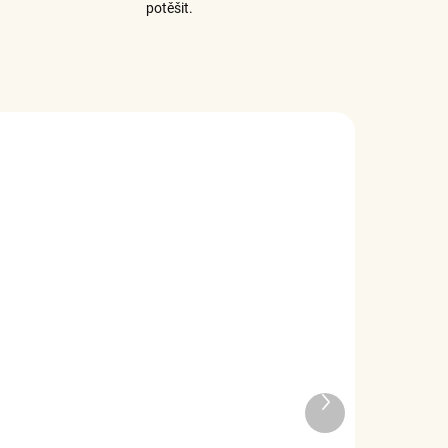
potěšit.
ADEM
SKLADEM
Další
5 KS)
(2 KS)
produkt
Elenys stříbrný náramek