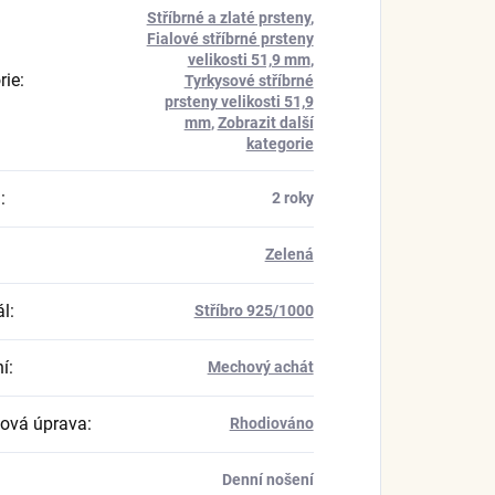
Stříbrné a zlaté prsteny
,
Fialové stříbrné prsteny
velikosti 51,9 mm
,
rie
:
Tyrkysové stříbrné
prsteny velikosti 51,9
mm
,
Zobrazit další
kategorie
a
:
2 roky
Zelená
ál
:
Stříbro 925/1000
í
:
Mechový achát
ová úprava
:
Rhodiováno
Denní nošení