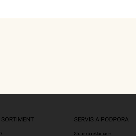
 SORTIMENT
SERVIS A PODPORA
ny
Storno a reklamace