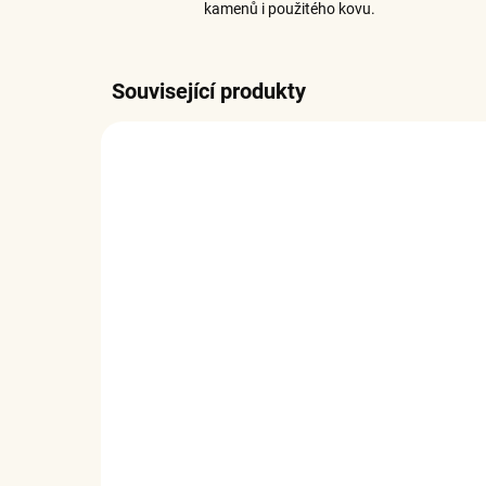
kamenů i použitého kovu.
Související produkty
SKLADEM
(1 KS)
Elenys stříbrný kompletní
Ele