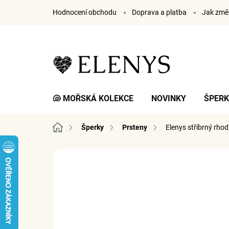
Přejít
Hodnocení obchodu
Doprava a platba
Jak změř
na
obsah
🐚 MOŘSKÁ KOLEKCE
NOVINKY
ŠPER
Domů
Šperky
Prsteny
Elenys stříbrný rho
1 hodnocení
Podrobnosti hodnocení
ZNA