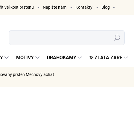
it velikost prstenu
Napište nám
Kontakty
Blog
Hledat
KY
MOTIVY
DRAHOKAMY
✨ ZLATÁ ZÁŘE
diovaný prsten Mechový achát
ČKA:
ELENYS
1 999
1 652 Kč 
Měrná
ZVOLTE V
cena: