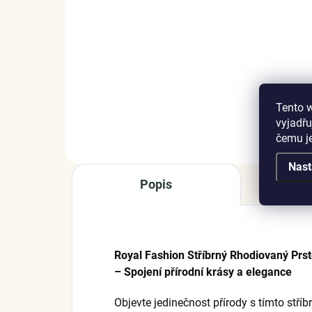
náramek s přívěsky
ná
Krásná beruška 14k
1 
růžové zlato vermeil
3 999 Kč
DETAIL
Tento 
vyjadřu
čemu j
Nast
Popis
Royal Fashion Stříbrný Rhodiovaný P
– Spojení přírodní krásy a elegance
Objevte jedinečnost přírody s tímto st