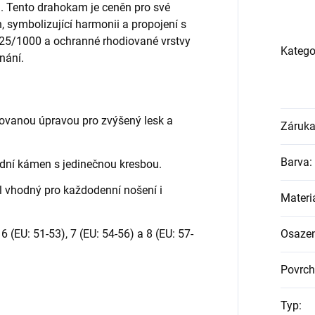
Tento drahokam je ceněn pro své
, symbolizující harmonii a propojení s
 925/1000 a ochranné rhodiované vrstvy
Katego
rnání.
ovanou úpravou pro zvýšený lesk a
Záruk
Barva
:
dní kámen s jedinečnou kresbou.
l vhodný pro každodenní nošení i
Materi
 (EU: 51-53), 7 (EU: 54-56) a 8 (EU: 57-
Osazen
Povrch
Typ
: