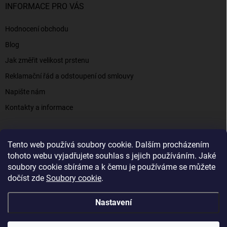
INFORMACE PRO VÁS
Hodnocení obchodu
Blog
Jak změřit velikost prstenu
Reklamační řád a odstoupení od smlouvy
Napište nám
Kontakty a informace
Tento web používá soubory cookie. Dalším procházením
Elenys.cz - šperky, kterým věříte už od roku 2016
tohoto webu vyjadřujete souhlas s jejich používáním. Jaké
soubory cookie sbíráme a k čemu je používáme se můžete
dočíst zde
Soubory cookie
.
Copyright 2026
Elenys.cz
. Všechna práva vyhrazena.
Nastavení
Vytvořil Shoptet