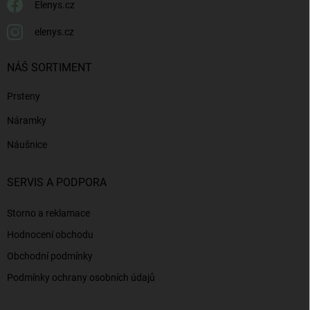
Elenys.cz
elenys.cz
NÁŠ SORTIMENT
Prsteny
Náramky
Náušnice
SERVIS A PODPORA
Storno a reklamace
Hodnocení obchodu
Obchodní podmínky
Podmínky ochrany osobních údajů