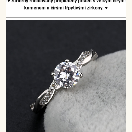
♥ Stříbrný rhodiovaný propletený prsten s velkým čirým
kamenem a čirými třpytivými zirkony. ♥