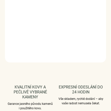
Stříbrný rhodiovaný propletený prsten s velkým čirým
kamenem a čirými třpytivými zirkony.
Originální design
prstenu, kvalitní zpracování a materiál, ručně dohotovené.
Stříbro ryzost Ag 925/1000, zirkony.
Povrchová úprava - rhodiováno.
Vaši objednávku dodáme v DÁRKOVÉM BALENÍ - ZDARMA
!*
DETAILNÍ INFORMACE
ZEPTAT SE
HLÍDAT
KVALITNÍ KOVY A
EXPRESNÍ ODESLÁNÍ DO
PEČLIVĚ VYBRANÉ
24 HODIN
KAMENY
Vše skladem, rychlé dodání – aby
vaše radost nemusela čekat.
Garance jasného původu kamenů
i použitého kovu.