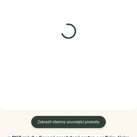
SKLADEM
SKLADEM
(>5 KS)
(1 KS)
Elenys látkový
Elenys stříbrný náramek
nastavitelný náramek s
Symbol ochrany
Koi kaprem
1 279 Kč
1 089 Kč
DO KOŠÍKU
DO KOŠÍKU
Zobrazit všechny související produkty