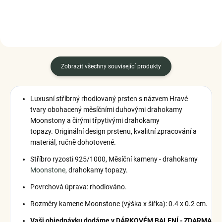
Zobrazit všechny související produkty
Luxusní stříbrný rhodiovaný prsten s názvem Hravé
tvary
obohacený měsíčními duhovými drahokamy
Moonstony a čirými třpytivými drahokamy
topazy.
Originální design prstenu, kvalitní zpracování a
materiál, ručně dohotovené.
Stříbro ryzosti 925/1000
,
Měsíční kameny - drahokamy
Moonstone
, drahokamy topazy.
Povrchová úprava: rhodiováno.
Rozměry kamene Moonstone (výška x šířka): 0.4 x 0.2 cm.
Vaši objednávku dodáme v DÁRKOVÉM BALENÍ - ZDARMA