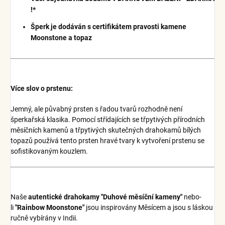
!*
Šperk je dodáván s certifikátem pravosti kamene
Moonstone a topaz
Více slov o prstenu:
Jemný, ale půvabný prsten s řadou tvarů rozhodně není
šperkařská klasika. Pomocí střídajících se třpytivých přírodních
měsíčních kamenů a třpytivých skutečných drahokamů bílých
topazů používá tento prsten hravé tvary k vytvoření prstenu se
sofistikovaným kouzlem.
Naše
autentické drahokamy "Duhové měsíční kameny"
nebo-
li
"Rainbow Moonstone"
jsou inspirovány Měsícem a jsou s láskou
ručně vybírány v Indii.