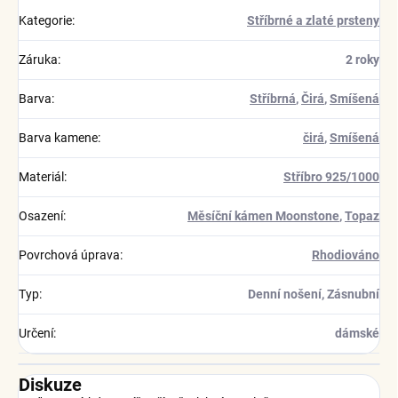
Kategorie
:
Stříbrné a zlaté prsteny
Záruka
:
2 roky
Barva
:
Stříbrná
,
Čirá
,
Smíšená
Barva kamene
:
čirá
,
Smíšená
Materiál
:
Stříbro 925/1000
Osazení
:
Měsíční kámen Moonstone
,
Topaz
Povrchová úprava
:
Rhodiováno
Typ
:
Denní nošení, Zásnubní
Určení
:
dámské
Diskuze