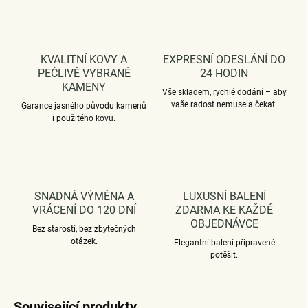
KVALITNÍ KOVY A
EXPRESNÍ ODESLÁNÍ DO
PEČLIVĚ VYBRANÉ
24 HODIN
KAMENY
Vše skladem, rychlé dodání – aby
vaše radost nemusela čekat.
Garance jasného původu kamenů
i použitého kovu.
SNADNÁ VÝMĚNA A
LUXUSNÍ BALENÍ
VRÁCENÍ DO 120 DNÍ
ZDARMA KE KAŽDÉ
OBJEDNÁVCE
Bez starostí, bez zbytečných
otázek.
Elegantní balení připravené
potěšit.
Související produkty