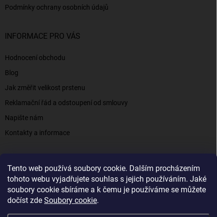
Podmínky ochrany osobních údajů
INFORMACE PRO VÁS
Hodnocení obchodu
Blog
Jak změřit velikost prstenu
Reklamační řád a odstoupení od smlouvy
Napište nám
Kontakty a informace
Tento web používá soubory cookie. Dalším procházením
Elenys.cz - šperky, kterým věříte už od roku 2016
tohoto webu vyjadřujete souhlas s jejich používáním. Jaké
soubory cookie sbíráme a k čemu je používáme se můžete
dočíst zde
Soubory cookie
.
Copyright 2026
Elenys.cz
. Všechna práva vyhrazena.