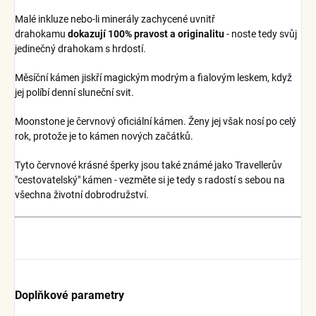
Malé inkluze nebo-li minerály zachycené uvnitř
drahokamu
dokazují 100% pravost a originalitu
- noste tedy svůj
jedinečný drahokam s hrdostí.
Měsíční kámen jiskří magickým modrým a fialovým leskem, když
jej políbí denní sluneční svit.
Moonstone je červnový oficiální kámen. Ženy jej však nosí po celý
rok, protože je to kámen nových začátků.
Tyto červnové krásné šperky jsou také známé jako Travellerův
"cestovatelský" kámen - vezměte si je tedy s radostí s sebou na
všechna životní dobrodružství.
Doplňkové parametry