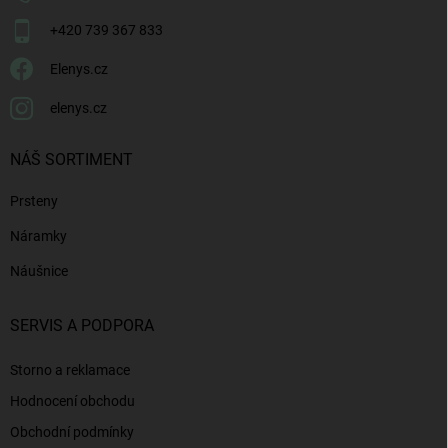
+420 739 367 833
Elenys.cz
elenys.cz
NÁŠ SORTIMENT
Prsteny
Náramky
Náušnice
SERVIS A PODPORA
Storno a reklamace
Hodnocení obchodu
Obchodní podmínky