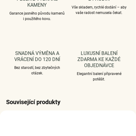
KAMENY
Vše skladem, rychlé dodání – aby
vaše radost nemusela čekat.
Garance jasného původu kamenů
i použitého kovu.
SNADNÁ VÝMĚNA A
LUXUSNÍ BALENÍ
VRÁCENÍ DO 120 DNÍ
ZDARMA KE KAŽDÉ
OBJEDNÁVCE
Bez starostí, bez zbytečných
otázek.
Elegantní balení připravené
potěšit.
Související produkty