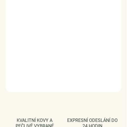
Stříbrný rhodiovaný prsten zdobený zářivým drahokamem
moissanitem a okolními třpytivými zirkony.
Originální design
prstenu, kvalitní zpracování a materiál, ručně dohotovené.
Stříbro ryzost Ag 925/1000, zirkony, moissanit.
Povrchová úprava: rhodiováno.
Karátová váha: 1.00 ct.
Vaši objednávku dodáme v DÁRKOVÉM BALENÍ - ZDARMA
!*
Šperk je dodáván s GRA certifikátem pravosti kamene
Moissanite
DETAILNÍ INFORMACE
ZEPTAT SE
HLÍDAT
KVALITNÍ KOVY A
EXPRESNÍ ODESLÁNÍ DO
PEČLIVĚ VYBRANÉ
24 HODIN