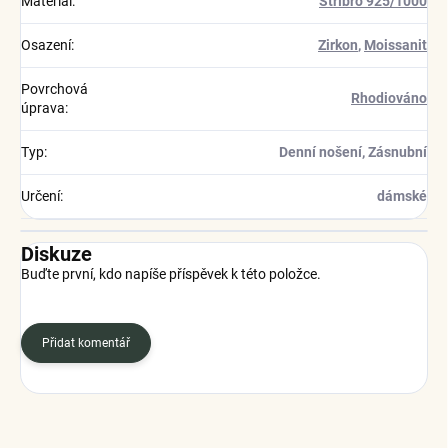
Materiál
:
Stříbro 925/1000
Osazení
:
Zirkon
,
Moissanit
Povrchová
Rhodiováno
úprava
:
Typ
:
Denní nošení, Zásnubní
Určení
:
dámské
Diskuze
Buďte první, kdo napíše příspěvek k této položce.
Přidat komentář