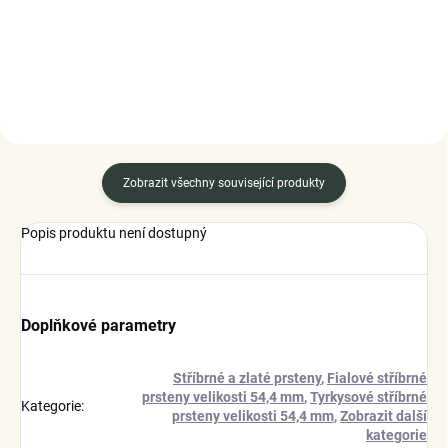
DO KOŠÍKU
DO KOŠÍKU
Zobrazit všechny související produkty
Popis produktu není dostupný
Doplňkové parametry
Stříbrné a zlaté prsteny
,
Fialové stříbrné
prsteny velikosti 54,4 mm
,
Tyrkysové stříbrné
Kategorie
:
prsteny velikosti 54,4 mm
,
Zobrazit další
kategorie