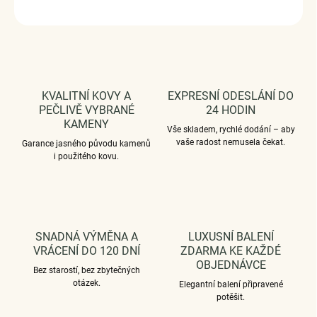
ZEPTAT SE
HLÍDAT
KVALITNÍ KOVY A
EXPRESNÍ ODESLÁNÍ DO
PEČLIVĚ VYBRANÉ
24 HODIN
KAMENY
Vše skladem, rychlé dodání – aby
vaše radost nemusela čekat.
Garance jasného původu kamenů
i použitého kovu.
SNADNÁ VÝMĚNA A
LUXUSNÍ BALENÍ
VRÁCENÍ DO 120 DNÍ
ZDARMA KE KAŽDÉ
OBJEDNÁVCE
Bez starostí, bez zbytečných
otázek.
Elegantní balení připravené
potěšit.