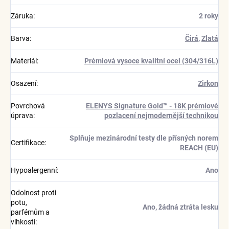
Záruka
:
2 roky
Barva
:
Čirá
,
Zlatá
Materiál
:
Prémiová vysoce kvalitní ocel (304/316L)
Osazení
:
Zirkon
Povrchová
ELENYS Signature Gold™ - 18K prémiové
úprava
:
pozlacení nejmodernější technikou
Splňuje mezinárodní testy dle přísných norem
Certifikace
:
REACH (EU)
Hypoalergenní
:
Ano
Odolnost proti
potu,
Ano, žádná ztráta lesku
parfémům a
vlhkosti
: