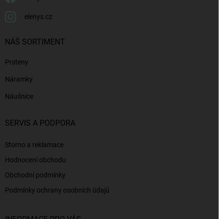
elenys.cz
NÁŠ SORTIMENT
Prsteny
Náramky
Náušnice
SERVIS A PODPORA
Storno a reklamace
Hodnocení obchodu
Obchodní podmínky
Podmínky ochrany osobních údajů