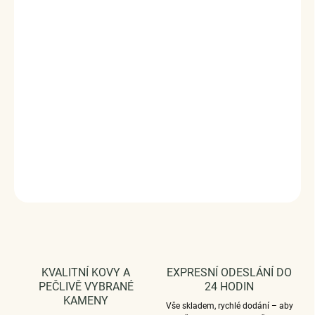
Elegantní prsten ze 14k růžového zlata
vermeil
osázený
zirkony.
Originální design prstenu, kvalitní zpracování a
materiál, ručně dohotovené.
Stříbro ryzost Ag 925/1000, zirkony, růžové zlato
Povrchová úprava - 14k růžové zlato.
Vaši objednávku dodáme v DÁRKOVÉM BALENÍ - ZDARMA
!*
DETAILNÍ INFORMACE
ZEPTAT SE
HLÍDAT
KVALITNÍ KOVY A
EXPRESNÍ ODESLÁNÍ DO
PEČLIVĚ VYBRANÉ
24 HODIN
KAMENY
Vše skladem, rychlé dodání – aby