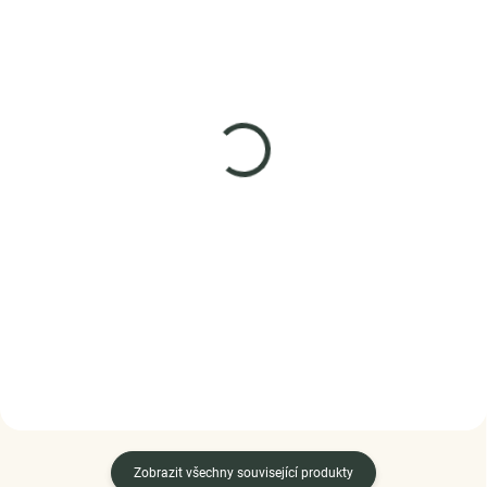
SKLADEM
SKLADEM
(3 KS)
(4 KS)
ELENYS Forever Love
ELENYS Oslnivé
sedmikrásky
náramek ze sterlingového
stříbra 925
náramek ze sterlingového
stříbra 925
2 199 Kč
1 379 Kč
DETAIL
DO KOŠÍKU
Zobrazit všechny související produkty