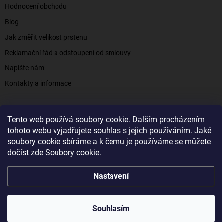
Hodnocení obchodu
Blog
Jak změřit velikost prstenu
Reklamační řád a odstoupení od smlouvy
Napište nám
Kontakty a informace
Tento web používá soubory cookie. Dalším procházením
Elenys.cz - šperky, kterým věříte už od roku 2016
tohoto webu vyjadřujete souhlas s jejich používáním. Jaké
soubory cookie sbíráme a k čemu je používáme se můžete
dočíst zde
Soubory cookie
.
Copyright 2026
Elenys.cz
. Všechna práva vyhrazena.
Nastavení
Vytvořil Shoptet
Souhlasím