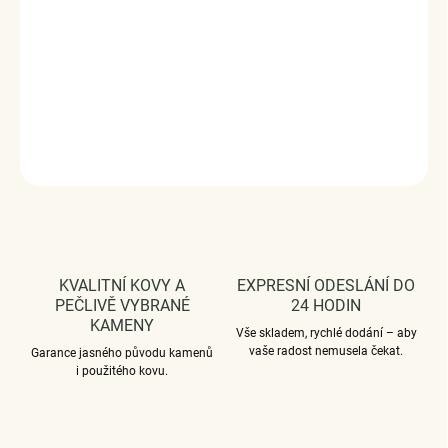
kameny v podobě třpytivých zirkonů.
Stříbro ryzost Ag
925/1000, zirkony.
Velikost - Nastavitelná / Šířka prstenu
9.0 mm.
Vaši objednávku dodáme v DÁRKOVÉM BALENÍ -
ZDARMA !*
DETAILNÍ INFORMACE
ZEPTAT SE
HLÍDAT
KVALITNÍ KOVY A
EXPRESNÍ ODESLÁNÍ DO
PEČLIVĚ VYBRANÉ
24 HODIN
KAMENY
Vše skladem, rychlé dodání – aby
vaše radost nemusela čekat.
Garance jasného původu kamenů
i použitého kovu.