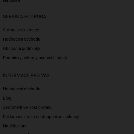
Náušnice
SERVIS A PODPORA
Storno a reklamace
Hodnocení obchodu
Obchodní podmínky
Podmínky ochrany osobních údajů
INFORMACE PRO VÁS
Hodnocení obchodu
Blog
Jak změřit velikost prstenu
Reklamační řád a odstoupení od smlouvy
Napište nám