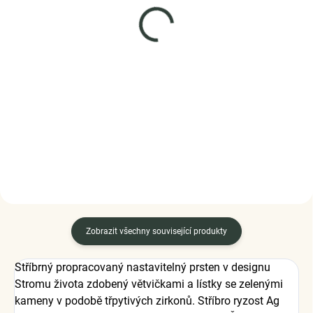
SKLADEM
SKLADEM
(2 KS)
(5 KS)
Elenys stříbrný náramek
Elenys stříbrný náramek
na přívěsky Duhové
Propletené srdce
měsíční srdce
1 125 Kč
1 690 Kč
DO KOŠÍKU
DETAIL
Zobrazit všechny související produkty
Stříbrný propracovaný nastavitelný prsten v designu
Stromu života zdobený větvičkami a lístky se zelenými
kameny v podobě třpytivých zirkonů. Stříbro ryzost Ag