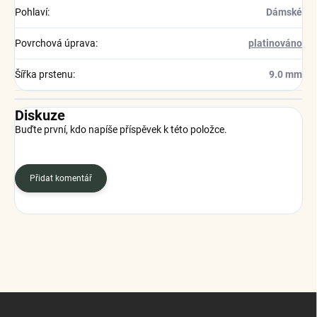
Pohlaví
:
Dámské
Povrchová úprava
:
platinováno
Šířka prstenu
:
9.0 mm
Diskuze
Buďte první, kdo napíše příspěvek k této položce.
Přidat komentář
Z
á