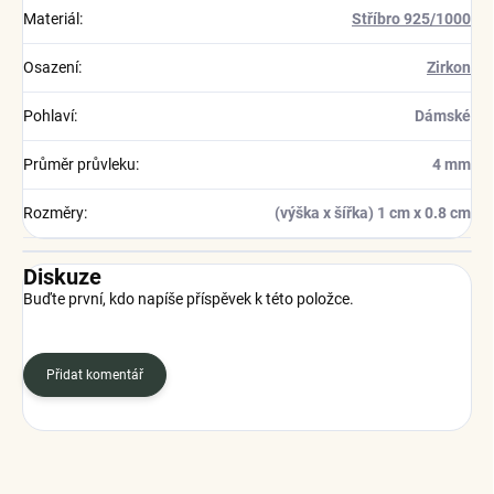
Materiál
:
Stříbro 925/1000
Osazení
:
Zirkon
Pohlaví
:
Dámské
Průměr průvleku
:
4 mm
Rozměry
:
(výška x šířka) 1 cm x 0.8 cm
Diskuze
Buďte první, kdo napíše příspěvek k této položce.
Přidat komentář