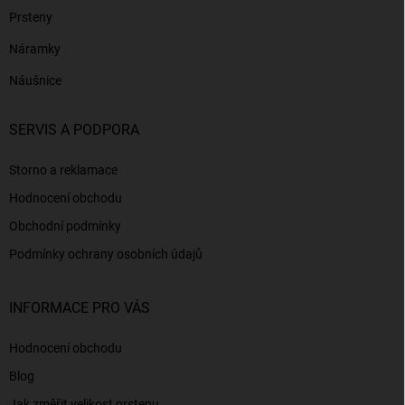
Prsteny
Náramky
Náušnice
SERVIS A PODPORA
Storno a reklamace
Hodnocení obchodu
Obchodní podmínky
Podmínky ochrany osobních údajů
INFORMACE PRO VÁS
Hodnocení obchodu
Blog
Jak změřit velikost prstenu