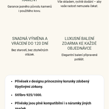
Vše skladem, rychlé dodání – aby
vaše radost nemusela čekat.
Garance jasného původu kamenů
i použitého kovu.
SNADNÁ VÝMĚNA A
LUXUSNÍ BALENÍ
VRÁCENÍ DO 120 DNÍ
ZDARMA KE KAŽDÉ
OBJEDNÁVCE
Bez starostí, bez zbytečných
otázek.
Elegantní balení připravené
potěšit.
Přívěsek v designu princezniny korunky zdobený
třpytivými zirkony.
Stříbro 925/1000.
Přívěsky jsou plně kompatibilní i s náramky jiných
značek.