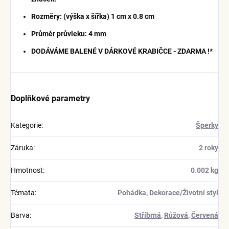
Rozměry: (výška x šířka) 1 cm x 0.8 cm
Průměr průvleku: 4 mm
DODÁVÁME BALENÉ V DÁRKOVÉ KRABIČCE - ZDARMA !*
Doplňkové parametry
Kategorie
:
Šperky
Záruka
:
2 roky
Hmotnost
:
0.002 kg
Témata
:
Pohádka, Dekorace/Životní styl
Barva
:
Stříbrná
,
Růžová
,
Červená