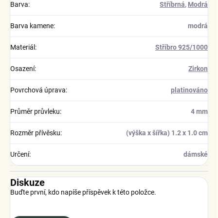
Barva
:
Stříbrná
,
Modrá
Barva kamene
:
modrá
Materiál
:
Stříbro 925/1000
Osazení
:
Zirkon
Povrchová úprava
:
platinováno
Průměr průvleku
:
4 mm
Rozměr přívěsku
:
(výška x šířka) 1.2 x 1.0 cm
Určení
:
dámské
Diskuze
Buďte první, kdo napíše příspěvek k této položce.