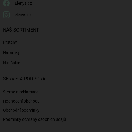
Elenys.cz
elenys.cz
NÁŠ SORTIMENT
Prsteny
Náramky
Náušnice
SERVIS A PODPORA
Storno a reklamace
Hodnocení obchodu
Obchodní podmínky
Podmínky ochrany osobních údajů