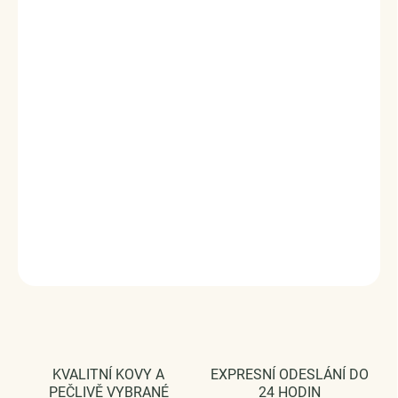
Stříbrný přívěsek ve vintage stylu zdobený modrými
broušenými zirkony. Originální design přívěsku, kvalitní
zpracování a materiál, ručně dohotovené.
Stříbro ryzost Ag 925/1000, zirkony.
Povrchová úprava - platinováno.
Rozměr přívěsku - (výška x šířka) 1.2 x 1.0 cm.
Průměr průvleku: 4 mm.
Vaši objednávku dodáme v DÁRKOVÉM BALENÍ - ZDARMA
!*
DETAILNÍ INFORMACE
ZEPTAT SE
HLÍDAT
KVALITNÍ KOVY A
EXPRESNÍ ODESLÁNÍ DO
PEČLIVĚ VYBRANÉ
24 HODIN