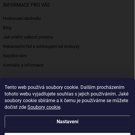
INFORMACE PRO VÁS
Hodnocení obchodu
Blog
Jak změřit velikost prstenu
Reklamační řád a odstoupení od smlouvy
Napište nám
Kontakty a informace
Tento web používá soubory cookie. Dalším procházením
Elenys.cz - šperky, kterým věříte už od roku 2016
tohoto webu vyjadřujete souhlas s jejich používáním. Jaké
soubory cookie sbíráme a k čemu je používáme se můžete
dočíst zde
Soubory cookie
.
Copyright 2026
Elenys.cz
. Všechna práva vyhrazena.
Nastavení
Vytvořil Shoptet