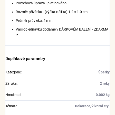
Povrchová úprava - platinováno.
Rozměr přívěsku - (výška x šířka) 1.2 x 1.0 cm.
Průměr průvleku: 4 mm.
Vaši objednávku dodáme v DÁRKOVÉM BALENÍ - ZDARMA
!*
Doplňkové parametry
Kategorie
:
Šperky
Záruka
:
2 roky
Hmotnost
:
0.002 kg
Témata
:
Dekorace/Životní styl