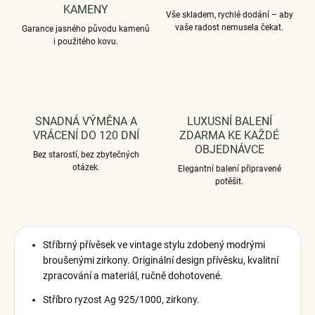
KAMENY
Vše skladem, rychlé dodání – aby
vaše radost nemusela čekat.
Garance jasného původu kamenů
i použitého kovu.
SNADNÁ VÝMĚNA A
LUXUSNÍ BALENÍ
VRÁCENÍ DO 120 DNÍ
ZDARMA KE KAŽDÉ
OBJEDNÁVCE
Bez starostí, bez zbytečných
otázek.
Elegantní balení připravené
potěšit.
Stříbrný přívěsek ve vintage stylu zdobený modrými
broušenými zirkony. Originální design přívěsku, kvalitní
zpracování a materiál, ručně dohotovené.
Stříbro ryzost Ag 925/1000, zirkony.