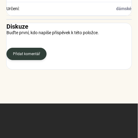
Určení
:
dámské
Diskuze
Buďte první, kdo napíše příspěvek k této položce.
Přidat komentář
Z
á
p
a
t