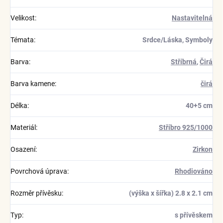
Velikost
:
Nastavitelná
Témata
:
Srdce/Láska, Symboly
Barva
:
Stříbrná
,
Čirá
Barva kamene
:
čirá
Délka
:
40+5 cm
Materiál
:
Stříbro 925/1000
Osazení
:
Zirkon
Povrchová úprava
:
Rhodiováno
Rozměr přívěsku
:
(výška x šířka) 2.8 x 2.1 cm
Typ
:
s přívěskem