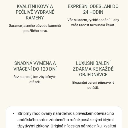
KVALITNÍ KOVY A
EXPRESNÍ ODESLÁNÍ DO
PEČLIVĚ VYBRANÉ
24 HODIN
KAMENY
Vše skladem, rychlé dodání – aby
vaše radost nemusela čekat.
Garance jasného původu kamenů
i použitého kovu.
SNADNÁ VÝMĚNA A
LUXUSNÍ BALENÍ
VRÁCENÍ DO 120 DNÍ
ZDARMA KE KAŽDÉ
OBJEDNÁVCE
Bez starostí, bez zbytečných
otázek.
Elegantní balení připravené
potěšit.
Stříbrný rhodiovaný náhrdelník s přívěskem otevíracího
andělského srdce zdobeného ručně posázenými čirými
třpytivými zirkony.
Originální design náhrdelníku, kvalitní