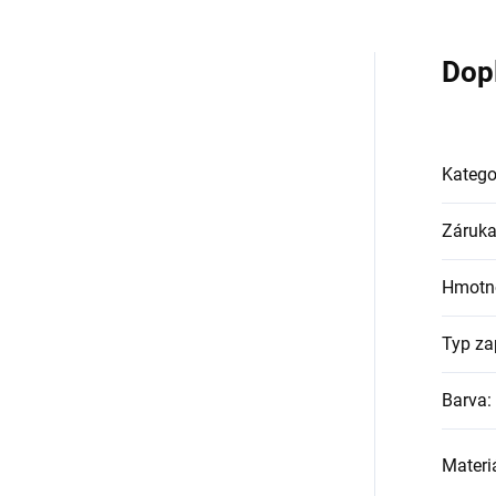
Dop
Katego
Záruk
Hmotn
Typ za
Barva
:
Materi