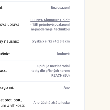
í
:
Bez osazení
ELENYS Signature Gold™
ová úprava
:
- 18K prémiové pozlacení
nejmodernější technikou
y náušnic
:
(výška x šířka) 4 x 3,8 cm
ušnic
:
kruhové
Splňuje mezinárodní
kace
:
testy dle přísných norem
REACH (EU)
ergenní
:
Ano
t proti potu,
Ano, žádná ztráta lesku
ům a vlhkosti
: