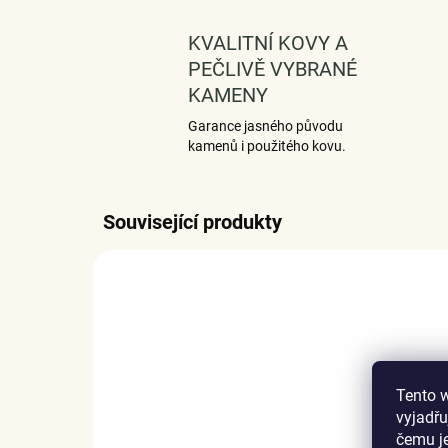
KVALITNÍ KOVY A
PEČLIVĚ VYBRANÉ
KAMENY
Garance jasného původu
kamenů i použitého kovu.
Související produkty
Tento 
vyjadřu
čemu j