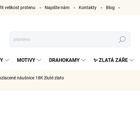
it velikost prstenu
Napište nám
Kontakty
Blog
Hledat
KY
MOTIVY
DRAHOKAMY
✨ ZLATÁ ZÁŘE
ozlacené náušnice 18K žluté zlato
ČKA:
ELENYS
1 299
1 074 Kč 
Měrná
SKLADE
cena: