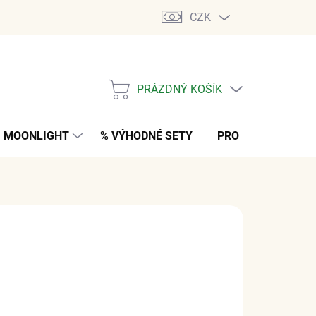
CZK
PRÁZDNÝ KOŠÍK
NÁKUPNÍ
KOŠÍK
MOONLIGHT
% VÝHODNÉ SETY
PRO MUŽE
K
 Kč
bez DPH
M
(>5 PÁR)