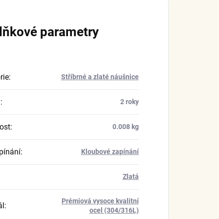
lňkové parametry
rie
:
Stříbrné a zlaté náušnice
a
:
2 roky
ost
:
0.008 kg
pínání
:
Kloubové zapínání
Zlatá
Prémiová vysoce kvalitní
ál
:
ocel (304/316L)