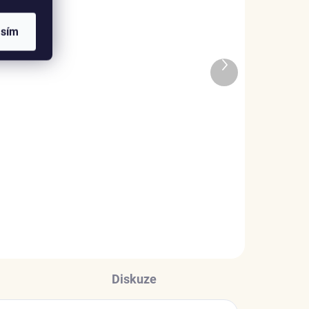
asím
ADEM
SKLADEM
Další
3 KS)
(2 KS)
produkt
ELENYS Milovaná kočka
ý
náhrdelník · sterlingové
stříbro 925
999 Kč
DO KOŠÍKU
Diskuze