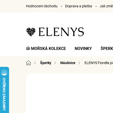
Přejít
Hodnocení obchodu
Doprava a platba
Jak změř
na
obsah
🐚 MOŘSKÁ KOLEKCE
NOVINKY
ŠPER
Domů
Šperky
Náušnice
ELENYS Fiorella
p
2 hodnocení
Podrobnosti hodnocení
ZNA