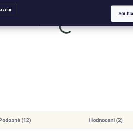
avení
Souhl
SKLADEM
SKL
(3 KS)
(
nys stříbrný
Elenys stříbrný
rdelník Třpytivá
náhrdelník Romantick
egance
měsíc
9 Kč
1 399 Kč
DO KOŠÍKU
DO KOŠÍKU
Podobné (12)
Hodnocení (2)