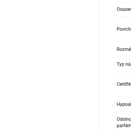
Osazen
Povrch
Rozměr
Typ ná
Certifi
Hypoal
Odolnos
parfém