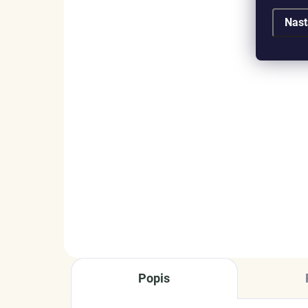
Nast
SKLADEM
(1 KS)
Elenys náhrdelník Klíč k
Ele
mému srdci
náh
el
905 Kč
99
DO KOŠÍKU
Popis