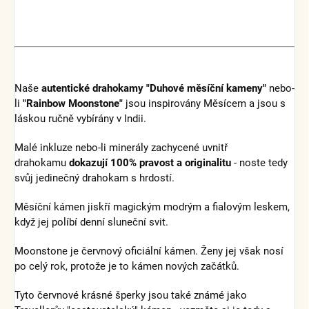
Naše
autentické drahokamy "Duhové měsíční kameny"
nebo-
li
"Rainbow Moonstone"
jsou inspirovány Měsícem a jsou s
láskou ručně vybírány v Indii.
Malé inkluze nebo-li minerály zachycené uvnitř
drahokamu
dokazují 100% pravost a originalitu
- noste tedy
svůj jedinečný drahokam s hrdostí.
Měsíční kámen jiskří magickým modrým a fialovým leskem,
když jej políbí denní sluneční svit.
Moonstone je červnový oficiální kámen. Ženy jej však nosí
po celý rok, protože je to kámen nových začátků.
Tyto červnové krásné šperky jsou také známé jako