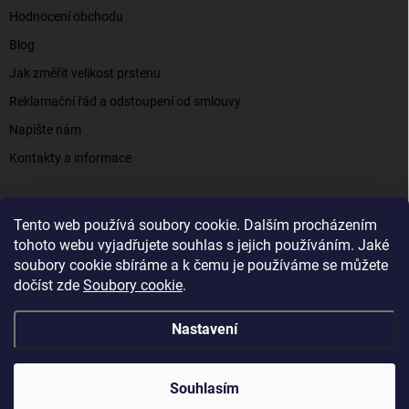
Hodnocení obchodu
Blog
Jak změřit velikost prstenu
Reklamační řád a odstoupení od smlouvy
Napište nám
Kontakty a informace
Tento web používá soubory cookie. Dalším procházením
Elenys.cz - šperky, kterým věříte už od roku 2016
tohoto webu vyjadřujete souhlas s jejich používáním. Jaké
soubory cookie sbíráme a k čemu je používáme se můžete
dočíst zde
Soubory cookie
.
Copyright 2026
Elenys.cz
. Všechna práva vyhrazena.
Nastavení
Vytvořil Shoptet
Souhlasím