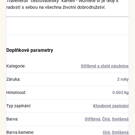
Travellerův "cestovatelský" kámen - vezměte si je tedy s
radostí s sebou na všechna životní dobrodružství.
Doplňkové parametry
Kategorie
:
Stříbrné a zlaté náušnice
Záruka
:
2 roky
Hmotnost
:
0.003 kg
Typ zapínání
:
Kloubové zapínání
Barva
:
Stříbrná
,
Čirá
,
Smíšená
Barva kamene
:
čirá
,
Smíšená