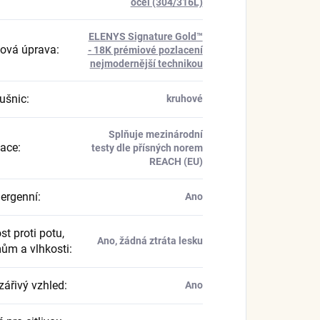
ocel (304/316L)
ELENYS Signature Gold™
ová úprava
:
- 18K prémiové pozlacení
nejmodernější technikou
ušnic
:
kruhové
Splňuje mezinárodní
kace
:
testy dle přísných norem
REACH (EU)
ergenní
:
Ano
t proti potu,
Ano, žádná ztráta lesku
ům a vlhkosti
:
zářivý vzhled
:
Ano