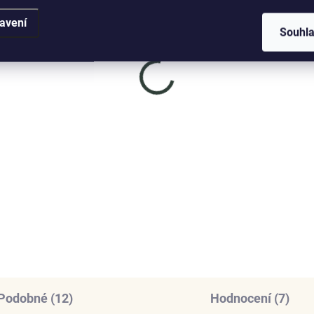
avení
Souhl
SKLADEM
SKL
(>5 KS)
(
ENYS Anděl strážný
ELENYS Třpytivé srdc
rdelník · sterlingové
náhrdelník · sterlingové
íbro 925
stříbro 925
499 Kč
1 099 Kč
DO KOŠÍKU
DO KOŠÍKU
Podobné (12)
Hodnocení (7)