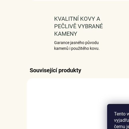
KVALITNÍ KOVY A
PEČLIVĚ VYBRANÉ
KAMENY
Garance jasného původu
kamenů i použitého kovu.
Související produkty
Tento 
vyjadřu
čemu j