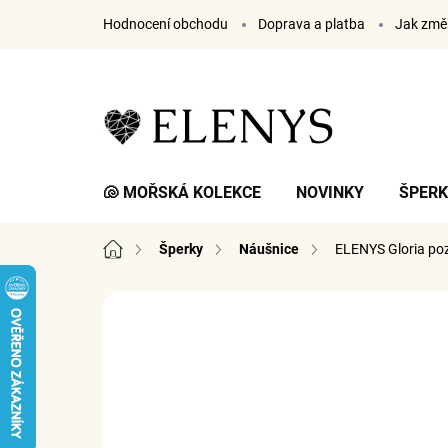
Přejít
Hodnocení obchodu
Doprava a platba
Jak změř
na
obsah
🐚 MOŘSKÁ KOLEKCE
NOVINKY
ŠPER
Domů
Šperky
Náušnice
ELENYS Gloria
poz
7 hodnocení
Podrobnosti hodnocení
ZNA