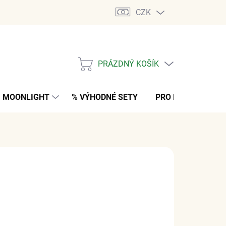
CZK
PRÁZDNÝ KOŠÍK
NÁKUPNÍ
KOŠÍK
MOONLIGHT
% VÝHODNÉ SETY
PRO MUŽE
K
 Kč
z DPH
M
(2 PÁR)