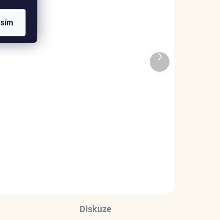
asím
ADEM
SKLADEM
Další
1 KS)
(1 KS)
produkt
e
Elenys stříbrný
náhrdelník Hravá kočka
1 075 Kč
DO KOŠÍKU
Diskuze