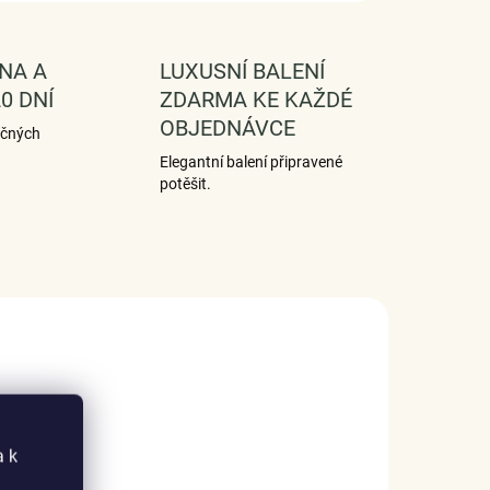
NA A
LUXUSNÍ BALENÍ
0 DNÍ
ZDARMA KE KAŽDÉ
OBJEDNÁVCE
ečných
Elegantní balení připravené
potěšit.
a k