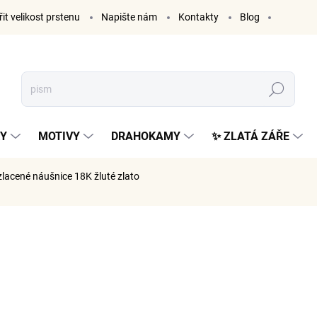
it velikost prstenu
Napište nám
Kontakty
Blog
Hledat
KY
MOTIVY
DRAHOKAMY
✨ ZLATÁ ZÁŘE
lacené náušnice 18K žluté zlato
ČKA:
ELENYS
1 199
991 Kč be
Měrná
SKLADE
cena: