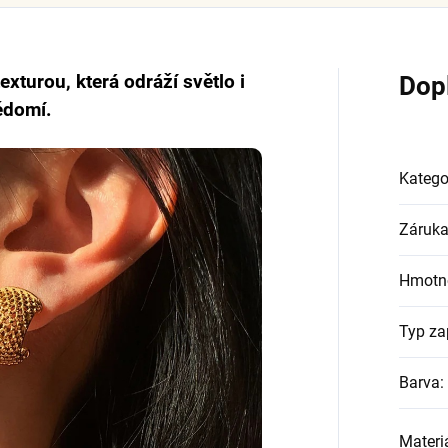
exturou, která odráží světlo i
Dop
ědomí.
Katego
Záruk
Hmotn
Typ za
Barva
:
Materi