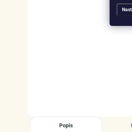
Nast
SKLADEM
(3 KS)
ELENYS Ďáblice
EL
náhrdelník · sterlingové
náh
stříbro 925
stř
1 339 Kč
1 
DO KOŠÍKU
Popis