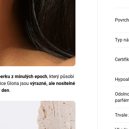
Povrch
Typ ná
Certifi
perku z minulých epoch
, který působí
Hypoal
ce Gloria jsou
výrazné, ale nositelné
 den
.
Odolnos
parfém
Trvale 