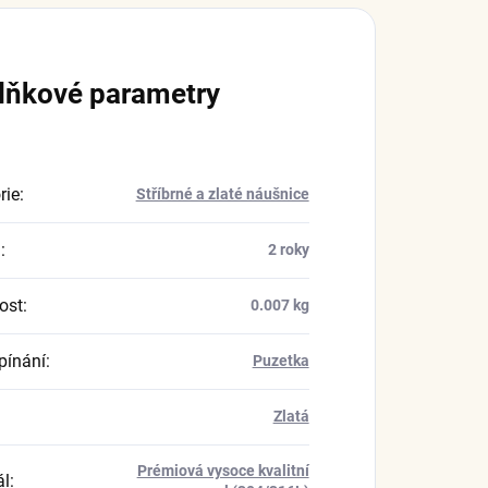
lňkové parametry
rie
:
Stříbrné a zlaté náušnice
a
:
2 roky
ost
:
0.007 kg
pínání
:
Puzetka
Zlatá
Prémiová vysoce kvalitní
ál
: