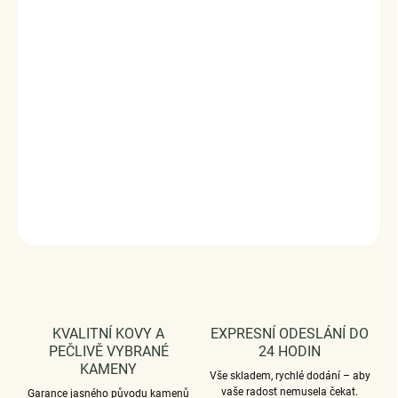
✓
Hypoalergenní
- vhodný i pro citlivou
pokožku
✓
Neztrácí lesk
- dlouhodobě krásný
✓
Doručení druhý den
✓
Vrácení a výměna do 120 dní
DÁRKOVÉ BALENÍ ELENYS
Elegantní balení zdarma ke každé objednávce
.
Prohlédněte si detail dárkového balení
DETAILNÍ INFORMACE
ZEPTAT SE
HLÍDAT
KVALITNÍ KOVY A
EXPRESNÍ ODESLÁNÍ DO
PEČLIVĚ VYBRANÉ
24 HODIN
KAMENY
Vše skladem, rychlé dodání – aby
vaše radost nemusela čekat.
Garance jasného původu kamenů