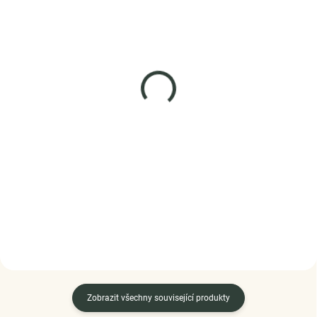
SKLADEM
SKLADEM
(3 KS)
(>5 KS)
Elenys stříbrný
Elenys stříbrný
náhrdelník Symbol
rhodiovaný náhrdelník
ochrany
Velké třpytivé srdce
1 099 Kč
1 099 Kč
DO KOŠÍKU
DO KOŠÍKU
Zobrazit všechny související produkty