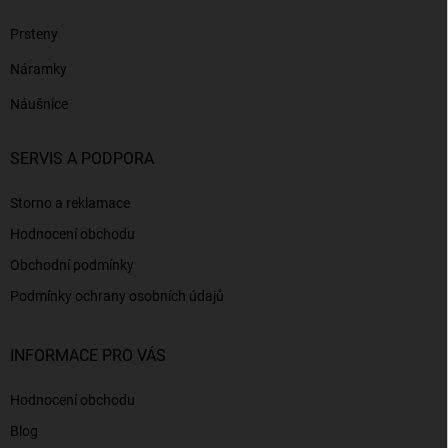
Prsteny
Náramky
Náušnice
SERVIS A PODPORA
Storno a reklamace
Hodnocení obchodu
Obchodní podmínky
Podmínky ochrany osobních údajů
INFORMACE PRO VÁS
Hodnocení obchodu
Blog