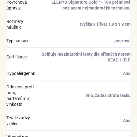
Povrchová
ELENYS Signature Gold™ - 18K prémiové
úprava
:
pozlacení nejmodernější technikou
Rozměry
(výška x šířka) 1,9 x 1,9 cm
náušnic
:
Typ náušnic
:
peckové
Splňuje mezinárodní testy dle přísných norem
Certifikace
:
REACH (EU)
Hypoalergenní
:
Ano
Odolnost proti
potu,
Ano, žádná ztráta lesku
parfémům a
vlhkosti
:
Trvale zářivý
Ano
vzhled
: