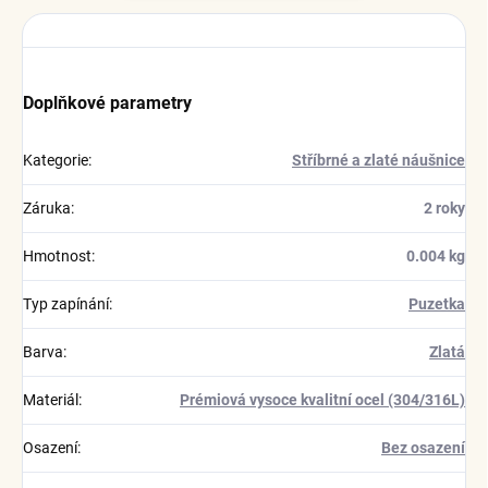
Doplňkové parametry
Kategorie
:
Stříbrné a zlaté náušnice
Záruka
:
2 roky
Hmotnost
:
0.004 kg
Typ zapínání
:
Puzetka
Barva
:
Zlatá
Materiál
:
Prémiová vysoce kvalitní ocel (304/316L)
Osazení
:
Bez osazení