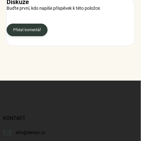
Diskuze
Buďte první, kdo napíše příspěvek k této položce.
Přidat komentář
Z
á
p
a
t
í
KONTAKT
info
@
elenys.cz