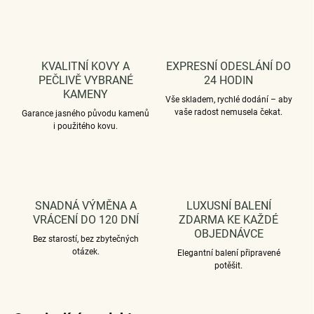
KVALITNÍ KOVY A
EXPRESNÍ ODESLÁNÍ DO
PEČLIVĚ VYBRANÉ
24 HODIN
KAMENY
Vše skladem, rychlé dodání – aby
vaše radost nemusela čekat.
Garance jasného původu kamenů
i použitého kovu.
SNADNÁ VÝMĚNA A
LUXUSNÍ BALENÍ
VRÁCENÍ DO 120 DNÍ
ZDARMA KE KAŽDÉ
OBJEDNÁVCE
Bez starostí, bez zbytečných
otázek.
Elegantní balení připravené
potěšit.