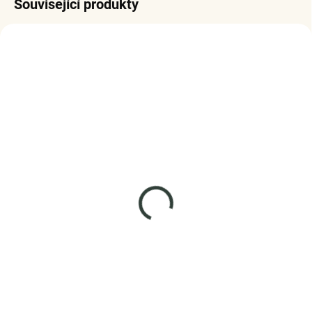
Související produkty
SKLADEM
SKLADEM
(>5 KS)
(>5 KS)
Elenys stříbrný
Elenys náhrdelník
rhodiovaný náhrdelník
Cyrene – Alexandrit, 18K
Milované třpytivé srdce
pozlacení
975 Kč
1 999 Kč
DO KOŠÍKU
DO KOŠÍKU