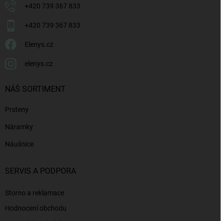
+420 739 367 833
+420 739 367 833
Elenys.cz
elenys.cz
NÁŠ SORTIMENT
Prsteny
Náramky
Náušnice
SERVIS A PODPORA
Storno a reklamace
Hodnocení obchodu