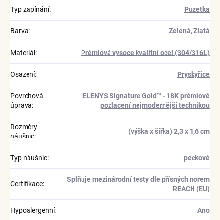
Typ zapínání
:
Puzetka
Barva
:
Zelená
,
Zlatá
Materiál
:
Prémiová vysoce kvalitní ocel (304/316L)
Osazení
:
Pryskyřice
Povrchová
ELENYS Signature Gold™ - 18K prémiové
úprava
:
pozlacení nejmodernější technikou
Rozměry
(výška x šířka) 2,3 x 1,6 cm
náušnic
:
Typ náušnic
:
peckové
Splňuje mezinárodní testy dle přísných norem
Certifikace
:
REACH (EU)
Hypoalergenní
:
Ano