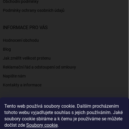
Obchodní podmínky
Podmínky ochrany osobních údajů
INFORMACE PRO VÁS
Hodnocení obchodu
Blog
Jak změřit velikost prstenu
Reklamační řád a odstoupení od smlouvy
Napište nám
Kontakty a informace
Tento web používá soubory cookie. Dalším procházením
Elenys.cz - šperky, kterým věříte už od roku 2016
tohoto webu vyjadřujete souhlas s jejich používáním. Jaké
soubory cookie sbíráme a k čemu je používáme se můžete
dočíst zde
Soubory cookie
.