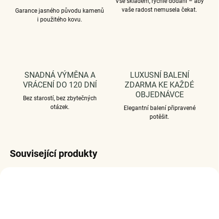
Vše skladem, rychlé dodání – aby
vaše radost nemusela čekat.
Garance jasného původu kamenů
i použitého kovu.
SNADNÁ VÝMĚNA A
LUXUSNÍ BALENÍ
VRÁCENÍ DO 120 DNÍ
ZDARMA KE KAŽDÉ
OBJEDNÁVCE
Bez starostí, bez zbytečných
otázek.
Elegantní balení připravené
potěšit.
Související produkty