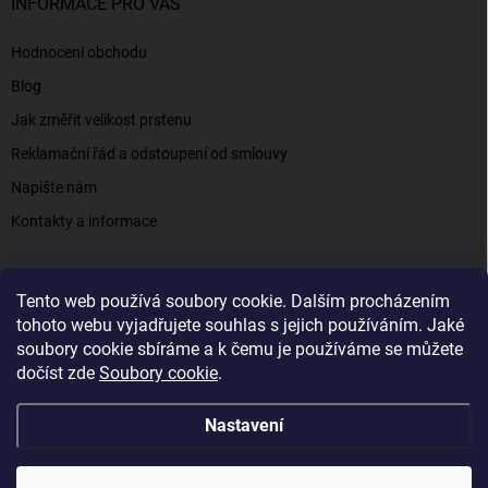
INFORMACE PRO VÁS
Hodnocení obchodu
Blog
Jak změřit velikost prstenu
Reklamační řád a odstoupení od smlouvy
Napište nám
Kontakty a informace
Tento web používá soubory cookie. Dalším procházením
Elenys.cz - šperky, kterým věříte už od roku 2016
tohoto webu vyjadřujete souhlas s jejich používáním. Jaké
soubory cookie sbíráme a k čemu je používáme se můžete
dočíst zde
Soubory cookie
.
Copyright 2026
Elenys.cz
. Všechna práva vyhrazena.
Nastavení
Vytvořil Shoptet