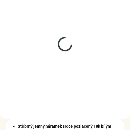
SKLADEM
(4 KS)
Elenys pozlacený
náramek 18K bílým
zlatem Swarovski®
1 675 Kč
DO KOŠÍKU
Stříbrný jemný náramek srdce pozlacený 18k bílým