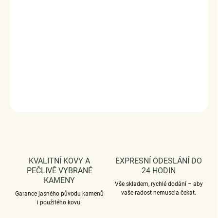
třpytivých zirkonů. Originální design náramku, kvalitní
zpracování a materiál, ručně dohotovené.
Stříbro ryzost Ag 925/1000, zirkony.
Povrchová úprava - platinováno.
Vaši objednávku dodáme v DÁRKOVÉM BALENÍ - ZDARMA
!*
DETAILNÍ INFORMACE
ZEPTAT SE
HLÍDAT
KVALITNÍ KOVY A
EXPRESNÍ ODESLÁNÍ DO
PEČLIVĚ VYBRANÉ
24 HODIN
KAMENY
Vše skladem, rychlé dodání – aby
vaše radost nemusela čekat.
Garance jasného původu kamenů
i použitého kovu.