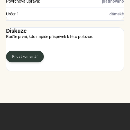
Povrchová úprava
:
platinováno
Určení
:
dámské
Diskuze
Buďte první, kdo napíše příspěvek k této položce.
Přidat komentář
Z
á
p
a