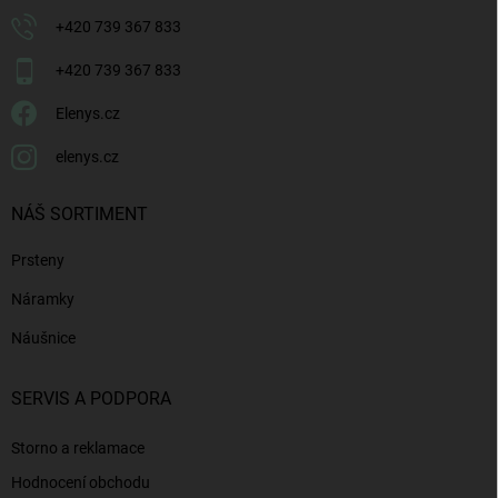
+420 739 367 833
+420 739 367 833
Elenys.cz
elenys.cz
NÁŠ SORTIMENT
Prsteny
Náramky
Náušnice
SERVIS A PODPORA
Storno a reklamace
Hodnocení obchodu