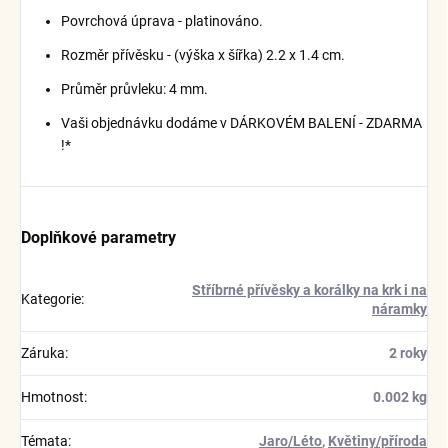
Povrchová úprava - platinováno.
Rozměr přívěsku - (výška x šířka) 2.2 x 1.4 cm.
Průměr průvleku: 4 mm.
Vaši objednávku dodáme v DÁRKOVÉM BALENÍ - ZDARMA
!*
Doplňkové parametry
Stříbrné přívěsky a korálky na krk i na
Kategorie
:
náramky
Záruka
:
2 roky
Hmotnost
:
0.002 kg
Témata
:
Jaro/Léto
,
Květiny/příroda