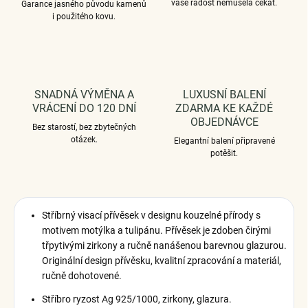
vaše radost nemusela čekat.
Garance jasného původu kamenů
i použitého kovu.
SNADNÁ VÝMĚNA A
LUXUSNÍ BALENÍ
VRÁCENÍ DO 120 DNÍ
ZDARMA KE KAŽDÉ
OBJEDNÁVCE
Bez starostí, bez zbytečných
otázek.
Elegantní balení připravené
potěšit.
Stříbrný visací přívěsek v designu kouzelné přírody s
motivem motýlka a tulipánu. Přívěsek je zdoben čirými
třpytivými zirkony a ručně nanášenou barevnou glazurou.
Originální design přívěsku, kvalitní zpracování a materiál,
ručně dohotovené.
Stříbro ryzost Ag 925/1000, zirkony, glazura.