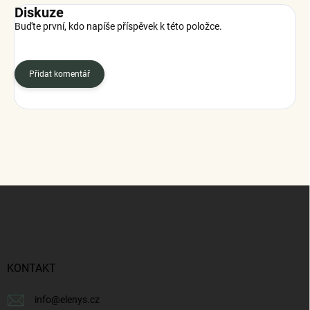
Diskuze
Buďte první, kdo napíše příspěvek k této položce.
Přidat komentář
Z
á
p
a
t
í
KONTAKT
info
@
elenys.cz