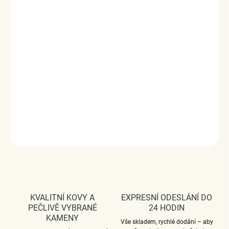
Originální design přívěsku, kvalitní zpracování a materiál,
ručně dohotovené.
Stříbro ryzost Ag 925/1000, zirkony, glazura.
Povrchová úprava - platinováno.
Rozměr přívěsku - (výška x šířka) 2.2 x 1.4 cm.
Průměr průvleku: 4 mm.
Vaši objednávku dodáme v DÁRKOVÉM BALENÍ - ZDARMA
!*
DETAILNÍ INFORMACE
ZEPTAT SE
HLÍDAT
KVALITNÍ KOVY A
EXPRESNÍ ODESLÁNÍ DO
PEČLIVĚ VYBRANÉ
24 HODIN
KAMENY
Vše skladem, rychlé dodání – aby