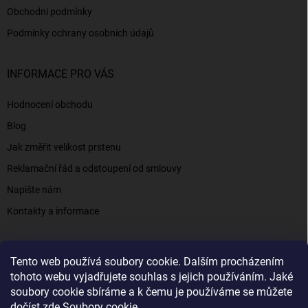
Obchodní podmínky
Podmínky ochrany osobních údajů
INFORMACE PRO VÁS
Hodnocení obchodu
Blog
Jak změřit velikost prstenu
Reklamační řád a odstoupení od smlouvy
Napište nám
Kontakty a informace
Tento web používá soubory cookie. Dalším procházením
Elenys.cz - šperky, kterým věříte už od roku 2016
tohoto webu vyjadřujete souhlas s jejich používáním. Jaké
soubory cookie sbíráme a k čemu je používáme se můžete
dočíst zde
Soubory cookie
.