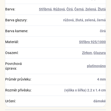
Barva
:
Stříbrná
,
Růžová
,
Čirá
,
Černá
,
Zelená
,
Žlutá
Barva glazury
:
růžová, žlutá, zelená, černá
Barva kamene
:
čirá
Materiál
:
Stříbro 925/1000
Osazení
:
Zirkon
,
Glazura
Povrchová
platinováno
úprava
:
Průměr průvleku
:
4 mm
Rozměr přívěsku
:
(výška x šířka) 2.2 x 1.4 cm
Určení
:
dámské