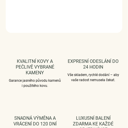
jemném, symbolickém designu.
DETAILNÍ INFORMACE
ZEPTAT SE
HLÍDAT
KVALITNÍ KOVY A
EXPRESNÍ ODESLÁNÍ DO
PEČLIVĚ VYBRANÉ
24 HODIN
KAMENY
Vše skladem, rychlé dodání – aby
vaše radost nemusela čekat.
Garance jasného původu kamenů
i použitého kovu.
SNADNÁ VÝMĚNA A
LUXUSNÍ BALENÍ
VRÁCENÍ DO 120 DNÍ
ZDARMA KE KAŽDÉ