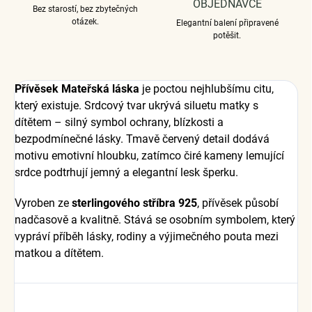
OBJEDNÁVCE
Bez starostí, bez zbytečných
otázek.
Elegantní balení připravené
potěšit.
Přívěsek Mateřská láska
je poctou nejhlubšímu citu,
který existuje. Srdcový tvar ukrývá siluetu matky s
dítětem – silný symbol ochrany, blízkosti a
bezpodmínečné lásky. Tmavě červený detail dodává
motivu emotivní hloubku, zatímco čiré kameny lemující
srdce podtrhují jemný a elegantní lesk šperku.
Vyroben ze
sterlingového stříbra 925
, přívěsek působí
nadčasově a kvalitně. Stává se osobním symbolem, který
vypráví příběh lásky, rodiny a výjimečného pouta mezi
matkou a dítětem.