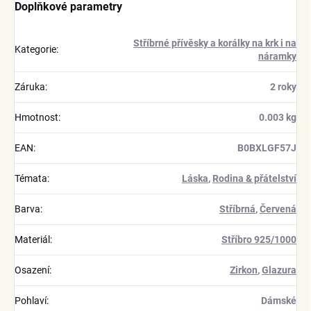
Doplňkové parametry
Stříbrné přívěsky a korálky na krk i na
Kategorie
:
náramky
Záruka
:
2 roky
Hmotnost
:
0.003 kg
EAN
:
B0BXLGF57J
Témata
:
Láska
,
Rodina & přátelství
Barva
:
Stříbrná
,
Červená
Materiál
:
Stříbro 925/1000
Osazení
:
Zirkon
,
Glazura
Pohlaví
:
Dámské