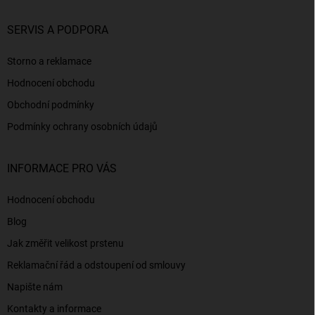
SERVIS A PODPORA
Storno a reklamace
Hodnocení obchodu
Obchodní podmínky
Podmínky ochrany osobních údajů
INFORMACE PRO VÁS
Hodnocení obchodu
Blog
Jak změřit velikost prstenu
Reklamační řád a odstoupení od smlouvy
Napište nám
Kontakty a informace