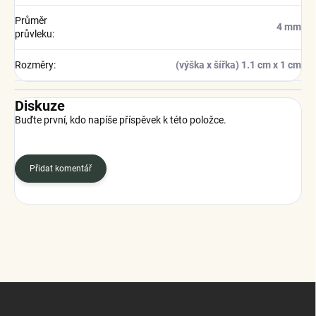
Průměr
4 mm
průvleku
:
Rozměry
:
(výška x šířka) 1.1 cm x 1 cm
Diskuze
Buďte první, kdo napíše příspěvek k této položce.
Přidat komentář
Z
á