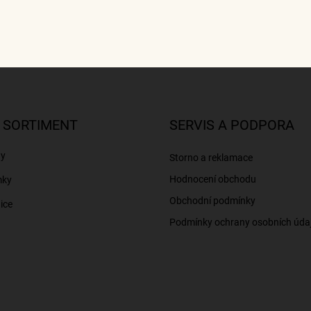
 SORTIMENT
SERVIS A PODPORA
ny
Storno a reklamace
Hodnocení obchodu
mky
Obchodní podmínky
ice
Podmínky ochrany osobních úda