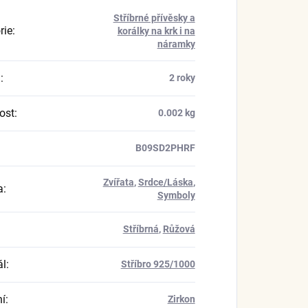
Stříbrné přívěsky a
rie
:
korálky na krk i na
náramky
a
:
2 roky
ost
:
0.002 kg
B09SD2PHRF
Zvířata
,
Srdce/Láska
,
a
:
Symboly
Stříbrná
,
Růžová
ál
:
Stříbro 925/1000
í
:
Zirkon