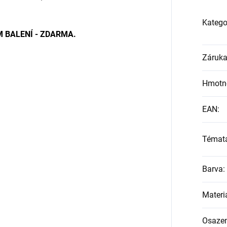
Katego
 BALENÍ - ZDARMA.
Záruk
Hmotn
EAN
:
Témat
Barva
:
Materi
Osazen