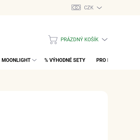
CZK
PRÁZDNÝ KOŠÍK
NÁKUPNÍ
KOŠÍK
MOONLIGHT
% VÝHODNÉ SETY
PRO MUŽE
K
č
z DPH
NO