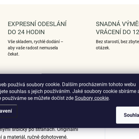
EXPRESNÍ ODESLÁNÍ
SNADNÁ VÝMĚ
DO 24 HODIN
VRÁCENÍ DO 12
Vše skladem, rychlé dodání –
Bez starostí, bez zbyt
aby vaše radost nemusela
otázek.
čekat.
web používá soubory cookie. Dalším procházením tohoto webu
Podobné (12)
Hodnocení (10)
jete souhlas s jejich používáním. Jaké soubory cookie sbíráme 
e používáme se můžete dočíst zde
Soubory cookie
.
avení
Souhl
Dop
né packy / tlapky zdobené světle
nými srdíčky po stranách. Originální
ní a materiál, ručně dohotovené.