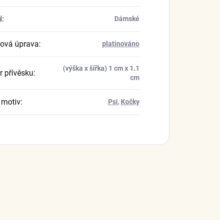
í
:
Dámské
ová úprava
:
platinováno
(výška x šířka) 1 cm x 1.1
 přívěsku
:
cm
 motiv
:
Psi
,
Kočky