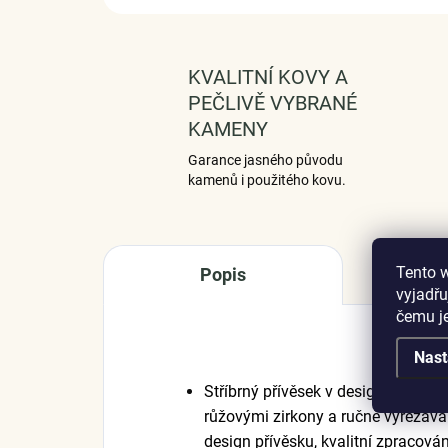
KVALITNÍ KOVY A
PEČLIVĚ VYBRANÉ
KAMENY
Garance jasného původu
kamenů i použitého kovu.
Tento 
Popis
vyjadřu
čemu j
Nast
Stříbrný přívěsek v designu Milova
růžovými zirkony a ručně vyřezáva
design přívěsku, kvalitní zpracová