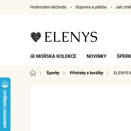
Přejít
Hodnocení obchodu
Doprava a platba
Jak změř
na
obsah
🐚 MOŘSKÁ KOLEKCE
NOVINKY
ŠPER
Domů
Šperky
Přívěsky a korálky
ELENYS M
10 hodnocení
Podrobnosti hodnocení
ZN