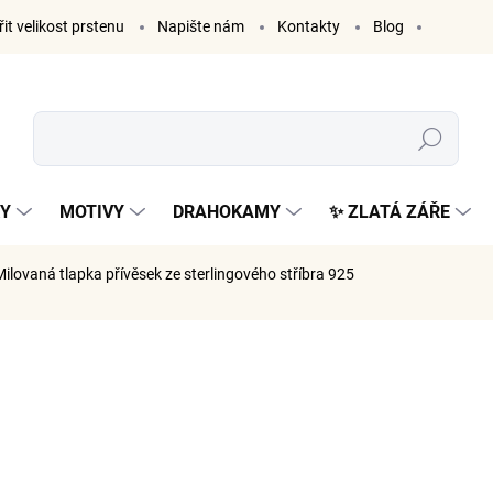
it velikost prstenu
Napište nám
Kontakty
Blog
Hledat
KY
MOTIVY
DRAHOKAMY
✨ ZLATÁ ZÁŘE
ilovaná tlapka
přívěsek ze sterlingového stříbra 925
AČKA:
ELENYS
999 K
826 Kč be
Měrná
VYPRODÁ
cena: