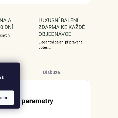
NA A
LUXUSNÍ BALENÍ
0 DNÍ
ZDARMA KE KAŽDÉ
OBJEDNÁVCE
ečných
Elegantní balení připravené
potěšit.
Diskuze
a k
asím
lňkové parametry