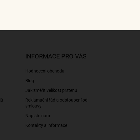
INFORMACE PRO VÁS
Hodnocení obchodu
Blog
Jak změřit velikost prstenu
jů
Reklamační řád a odstoupení od
smlouvy
Napište nám
Kontakty a informace