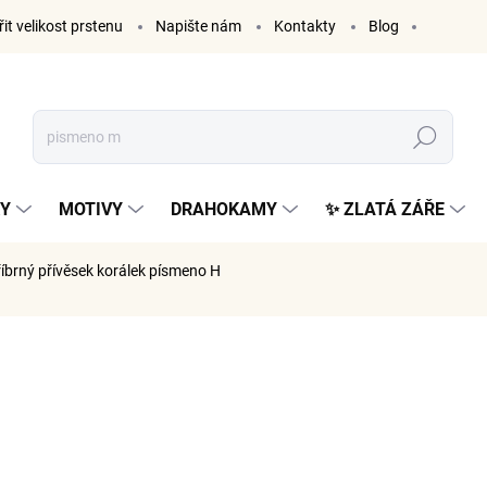
it velikost prstenu
Napište nám
Kontakty
Blog
Hledat
KY
MOTIVY
DRAHOKAMY
✨ ZLATÁ ZÁŘE
říbrný přívěsek korálek písmeno H
ČKA:
ELENYS
999 K
826 Kč be
Měrná
SKLADE
cena: