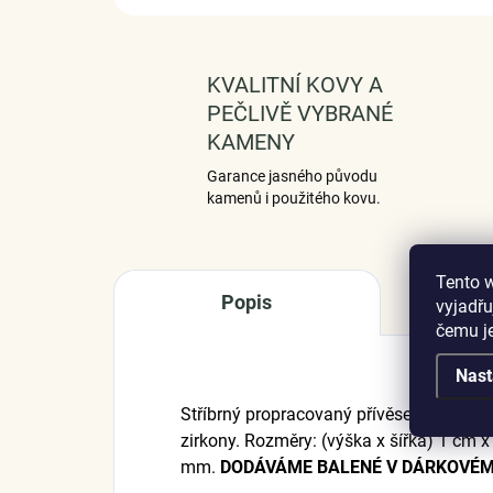
KVALITNÍ KOVY A
PEČLIVĚ VYBRANÉ
KAMENY
Garance jasného původu
kamenů i použitého kovu.
Tento 
Popis
vyjadřu
čemu j
Nast
Stříbrný propracovaný přívěsek / korál
zirkony. Rozměry: (výška x šířka) 1 cm 
mm.
DODÁVÁME BALENÉ V DÁRKOVÉM 