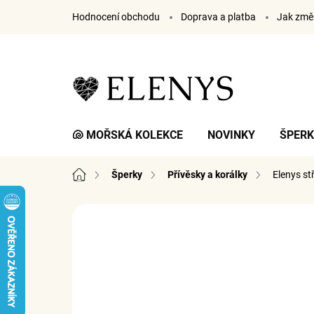
Přejít
Hodnocení obchodu
Doprava a platba
Jak změř
na
obsah
🐚 MOŘSKÁ KOLEKCE
NOVINKY
ŠPER
Domů
Šperky
Přívěsky a korálky
Elenys st
1 hodnocení
Podrobnosti hodnocení
ZNA