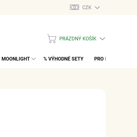
CZK
PRÁZDNÝ KOŠÍK
NÁKUPNÍ
KOŠÍK
MOONLIGHT
% VÝHODNÉ SETY
PRO MUŽE
K
č
z DPH
M
(2 KS)