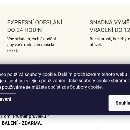
EXPRESNÍ ODESLÁNÍ
SNADNÁ VÝMĚ
DO 24 HODIN
VRÁCENÍ DO 12
Vše skladem, rychlé dodání –
Bez starostí, bez zbyt
aby vaše radost nemusela
otázek.
čekat.
web používá soubory cookie. Dalším procházením tohoto webu
Podobné (12)
Hodnocení (1)
jete souhlas s jejich používáním. Jaké soubory cookie sbíráme 
e používáme se můžete dočíst zde
Soubory cookie
.
avení
Souhl
ek v designu písmenka "H" zdobený
Dop
x 1 cm. Průměr průvleku 4
BALENÍ - ZDARMA.