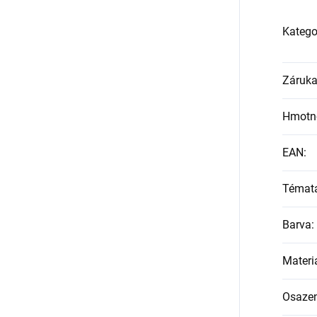
Katego
Záruk
Hmotn
EAN
:
Témat
Barva
:
Materi
Osazen