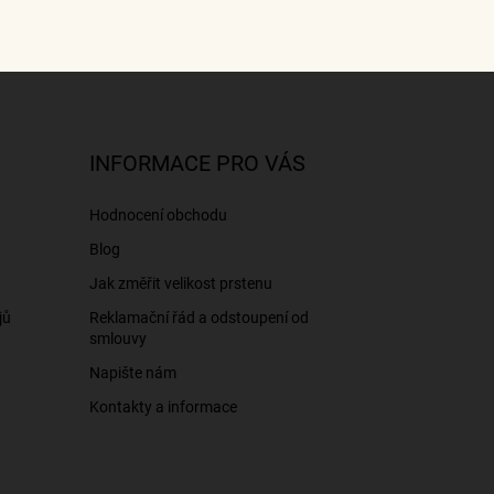
INFORMACE PRO VÁS
Hodnocení obchodu
Blog
Jak změřit velikost prstenu
jů
Reklamační řád a odstoupení od
smlouvy
Napište nám
Kontakty a informace