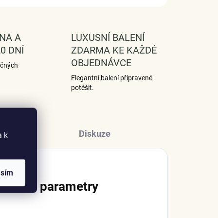
NA A
LUXUSNÍ BALENÍ
0 DNÍ
ZDARMA KE KAŽDÉ
OBJEDNÁVCE
ečných
Elegantní balení připravené
potěšit.
Diskuze
a k
asím
lňkové parametry