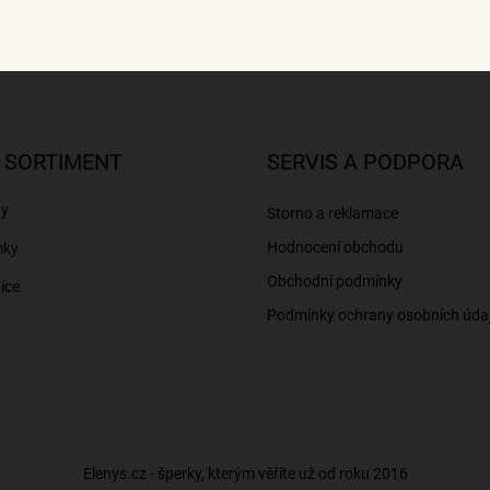
 SORTIMENT
SERVIS A PODPORA
ny
Storno a reklamace
Hodnocení obchodu
mky
Obchodní podmínky
ice
Podmínky ochrany osobních úda
Elenys.cz - šperky, kterým věříte už od roku 2016