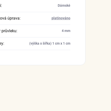
í
:
Dámské
ová úprava
:
platinováno
 průvleku
:
4 mm
ry
:
(výška x šířka) 1 cm x 1 cm