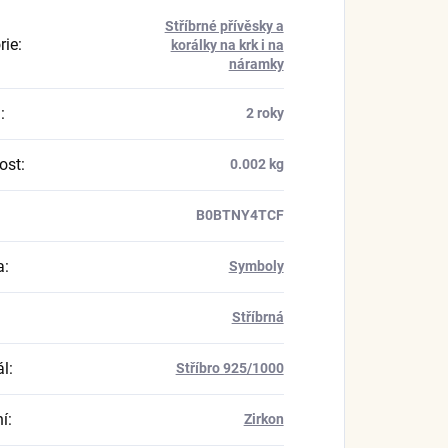
Stříbrné přívěsky a
rie
:
korálky na krk i na
náramky
a
:
2 roky
ost
:
0.002 kg
B0BTNY4TCF
a
:
Symboly
Stříbrná
ál
:
Stříbro 925/1000
í
:
Zirkon