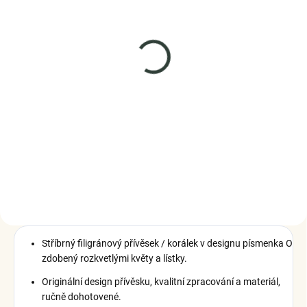
SKLADEM
(4 KS)
Elenys stříbrný přívěsek
Dekorativní písmeno A
999 Kč
DO KOŠÍKU
Stříbrný filigránový přívěsek / korálek v designu písmenka O
zdobený rozkvetlými květy a lístky.
Originální design přívěsku, kvalitní zpracování a materiál,
ručně dohotovené.