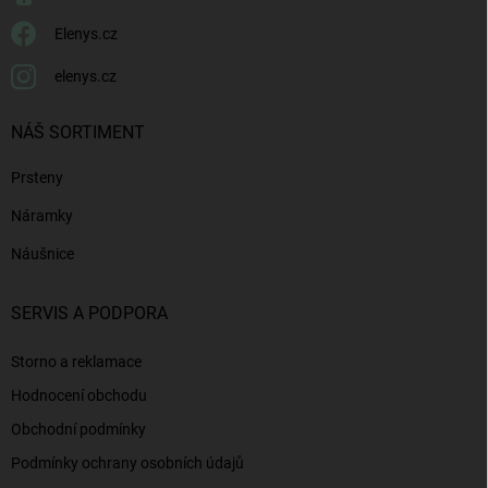
Elenys.cz
elenys.cz
NÁŠ SORTIMENT
Prsteny
Náramky
Náušnice
SERVIS A PODPORA
Storno a reklamace
Hodnocení obchodu
Obchodní podmínky
Podmínky ochrany osobních údajů