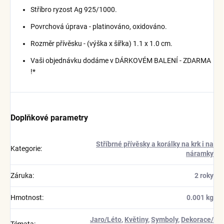
Stříbro ryzost Ag 925/1000.
Povrchová úprava - platinováno, oxidováno.
Rozměr přívěsku - (výška x šířka) 1.1 x 1.0 cm.
Vaši objednávku dodáme v DÁRKOVÉM BALENÍ - ZDARMA
!*
Doplňkové parametry
Stříbrné přívěsky a korálky na krk i na
Kategorie
:
náramky
Záruka
:
2 roky
Hmotnost
:
0.001 kg
Jaro/Léto
,
Květiny
,
Symboly
,
Dekorace/