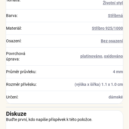
Témata
:
Životní styl
Barva
:
Stříbrná
Materiál
:
Stříbro 925/1000
Osazení
:
Bez osazení
Povrchová
platinováno
,
oxidováno
úprava
:
Průměr průvleku
:
4 mm
Rozměr přívěsku
:
(výška x šířka) 1.1 x 1.0 cm
Určení
:
dámské
Diskuze
Buďte první, kdo napíše příspěvek k této položce.