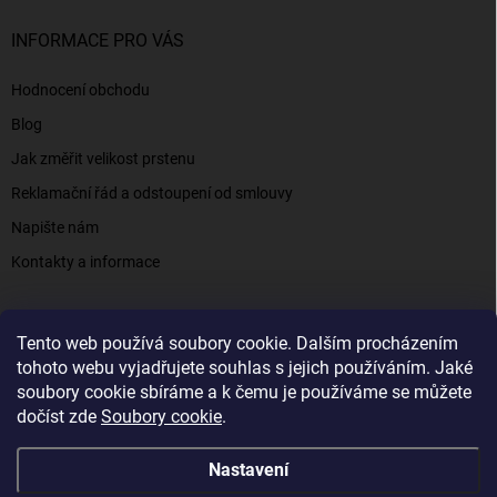
INFORMACE PRO VÁS
Hodnocení obchodu
Blog
Jak změřit velikost prstenu
Reklamační řád a odstoupení od smlouvy
Napište nám
Kontakty a informace
Tento web používá soubory cookie. Dalším procházením
Elenys.cz - šperky, kterým věříte už od roku 2016
tohoto webu vyjadřujete souhlas s jejich používáním. Jaké
soubory cookie sbíráme a k čemu je používáme se můžete
dočíst zde
Soubory cookie
.
Copyright 2026
Elenys.cz
. Všechna práva vyhrazena.
Nastavení
Vytvořil Shoptet