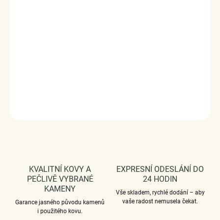
ručně dohotovené.
Stříbro ryzost Ag 925/1000.
Povrchová úprava - platinováno, oxidováno.
Rozměr přívěsku - (výška x šířka) 1.1 x 1.0 cm.
Vaši objednávku dodáme v DÁRKOVÉM BALENÍ - ZDARMA
!*
DETAILNÍ INFORMACE
ZEPTAT SE
HLÍDAT
KVALITNÍ KOVY A
EXPRESNÍ ODESLÁNÍ DO
PEČLIVĚ VYBRANÉ
24 HODIN
KAMENY
Vše skladem, rychlé dodání – aby
vaše radost nemusela čekat.
Garance jasného původu kamenů
i použitého kovu.