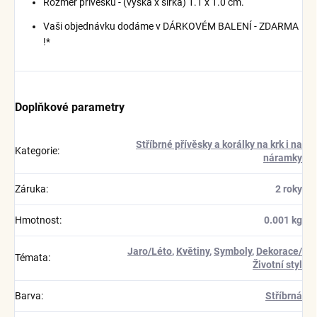
Rozměr přívěsku - (výška x šířka) 1.1 x 1.0 cm.
Vaši objednávku dodáme v DÁRKOVÉM BALENÍ - ZDARMA
!*
Doplňkové parametry
Stříbrné přívěsky a korálky na krk i na
Kategorie
:
náramky
Záruka
:
2 roky
Hmotnost
:
0.001 kg
Jaro/Léto
,
Květiny
,
Symboly
,
Dekorace/
Témata
:
Životní styl
Barva
:
Stříbrná