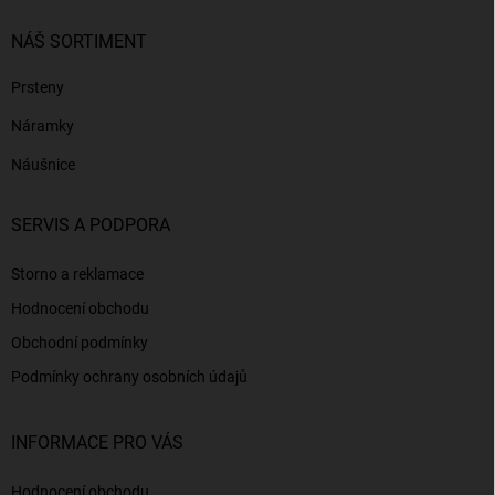
NÁŠ SORTIMENT
Prsteny
Náramky
Náušnice
SERVIS A PODPORA
Storno a reklamace
Hodnocení obchodu
Obchodní podmínky
Podmínky ochrany osobních údajů
INFORMACE PRO VÁS
Hodnocení obchodu