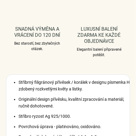
SNADNÁ VÝMĚNA A
LUXUSNÍ BALENÍ
VRÁCENÍ DO 120 DNÍ
ZDARMA KE KAŽDÉ
OBJEDNÁVCE
Bez starostí, bez zbytečných
otázek.
Elegantní balení připravené
potěšit.
Stříbrný filigránový přívěsek / korálek v designu písmenka H
zdobený rozkvetlými květy a lístky.
Originální design přívěsku, kvalitní zpracování a materiál,
ručně dohotovené.
Stříbro ryzost Ag 925/1000.
Povrchová úprava - platinováno, oxidováno.