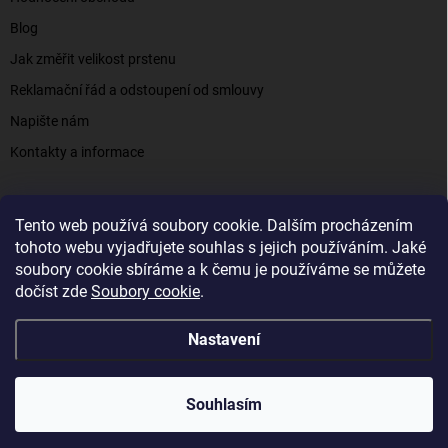
Blog
Jak změřit velikost prstenu
Reklamační řád a odstoupení od smlouvy
Napište nám
Kontakty a informace
Tento web používá soubory cookie. Dalším procházením
Elenys.cz - šperky, kterým věříte už od roku 2016
tohoto webu vyjadřujete souhlas s jejich používáním. Jaké
soubory cookie sbíráme a k čemu je používáme se můžete
dočíst zde
Soubory cookie
.
Copyright 2026
Elenys.cz
. Všechna práva vyhrazena.
Nastavení
Vytvořil Shoptet
Souhlasím