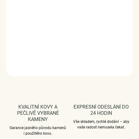
ručně dohotovené.
Stříbro ryzost Ag 925/1000.
Povrchová úprava - platinováno, oxidováno.
Rozměr přívěsku - (výška x šířka) 1.1 x 1.0 cm.
Vaši objednávku dodáme v DÁRKOVÉM BALENÍ - ZDARMA
!*
DETAILNÍ INFORMACE
ZEPTAT SE
HLÍDAT
KVALITNÍ KOVY A
EXPRESNÍ ODESLÁNÍ DO
PEČLIVĚ VYBRANÉ
24 HODIN
KAMENY
Vše skladem, rychlé dodání – aby
vaše radost nemusela čekat.
Garance jasného původu kamenů
i použitého kovu.