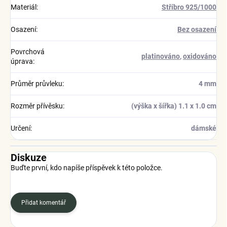
Materiál
:
Stříbro 925/1000
Osazení
:
Bez osazení
Povrchová
platinováno
,
oxidováno
úprava
:
Průměr průvleku
:
4 mm
Rozměr přívěsku
:
(výška x šířka) 1.1 x 1.0 cm
Určení
:
dámské
Diskuze
Buďte první, kdo napíše příspěvek k této položce.
Přidat komentář