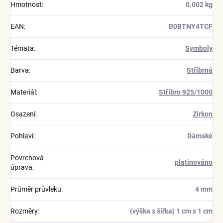
Hmotnost
:
0.002 kg
EAN
:
B0BTNY4TCF
Témata
:
Symboly
Barva
:
Stříbrná
Materiál
:
Stříbro 925/1000
Osazení
:
Zirkon
Pohlaví
:
Dámské
Povrchová
platinováno
úprava
:
Průměr průvleku
:
4 mm
Rozměry
:
(výška x šířka) 1 cm x 1 cm