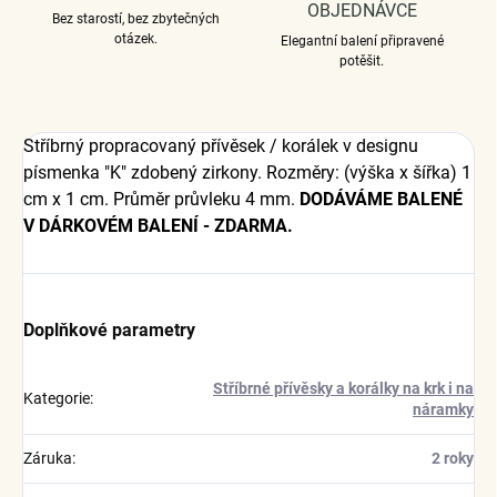
OBJEDNÁVCE
Bez starostí, bez zbytečných
otázek.
Elegantní balení připravené
potěšit.
Stříbrný propracovaný přívěsek / korálek v designu
písmenka "K" zdobený zirkony. Rozměry: (výška x šířka) 1
cm x 1 cm. Průměr průvleku 4 mm.
DODÁVÁME BALENÉ
V DÁRKOVÉM BALENÍ - ZDARMA.
Doplňkové parametry
Stříbrné přívěsky a korálky na krk i na
Kategorie
:
náramky
Záruka
:
2 roky