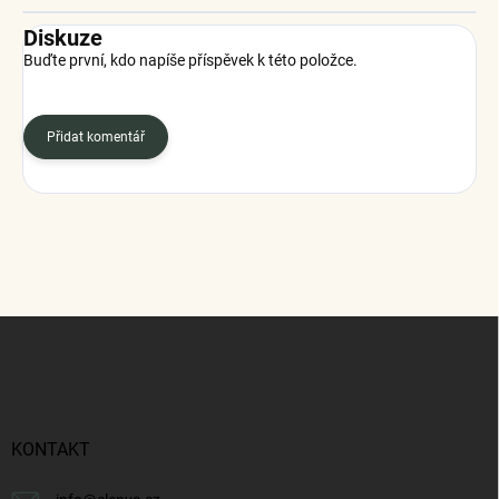
Diskuze
Buďte první, kdo napíše příspěvek k této položce.
Přidat komentář
Z
á
p
a
t
í
KONTAKT