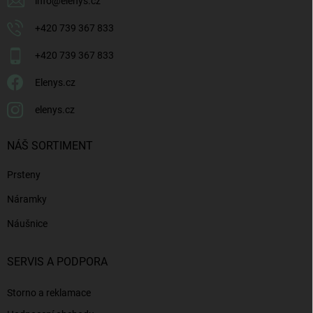
info
@
elenys.cz
+420 739 367 833
+420 739 367 833
Elenys.cz
elenys.cz
NÁŠ SORTIMENT
Prsteny
Náramky
Náušnice
SERVIS A PODPORA
Storno a reklamace