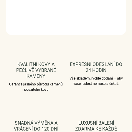
V DÁRKOVÉM BALENÍ - ZDARMA.
DETAILNÍ INFORMACE
ZEPTAT SE
HLÍDAT
KVALITNÍ KOVY A
EXPRESNÍ ODESLÁNÍ DO
PEČLIVĚ VYBRANÉ
24 HODIN
KAMENY
Vše skladem, rychlé dodání – aby
vaše radost nemusela čekat.
Garance jasného původu kamenů
i použitého kovu.
SNADNÁ VÝMĚNA A
LUXUSNÍ BALENÍ
VRÁCENÍ DO 120 DNÍ
ZDARMA KE KAŽDÉ