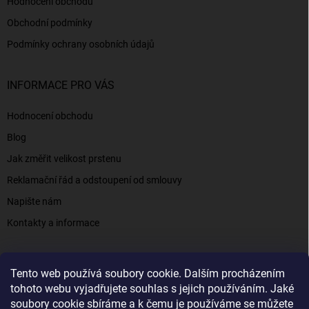
Hodnocení obchodu
Obchodní podmínky
Podmínky ochrany osobních údajů
INFORMACE PRO VÁS
Hodnocení obchodu
Blog
Jak změřit velikost prstenu
Reklamační řád a odstoupení od smlouvy
Napište nám
Kontakty a informace
Tento web používá soubory cookie. Dalším procházením
Elenys.cz - šperky, kterým věříte už od roku 2016
tohoto webu vyjadřujete souhlas s jejich používáním. Jaké
soubory cookie sbíráme a k čemu je používáme se můžete