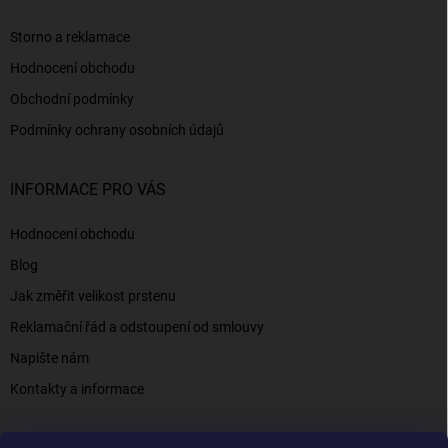
Storno a reklamace
Hodnocení obchodu
Obchodní podmínky
Podmínky ochrany osobních údajů
INFORMACE PRO VÁS
Hodnocení obchodu
Blog
Jak změřit velikost prstenu
Reklamační řád a odstoupení od smlouvy
Napište nám
Kontakty a informace