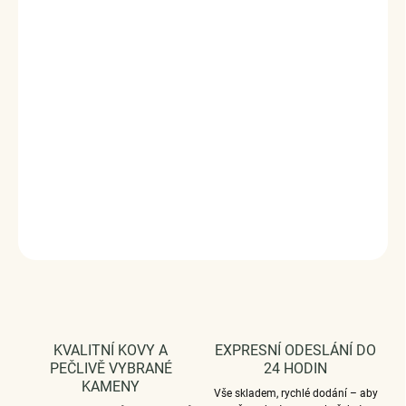
motýlky po celém svém obvodu. Originální design přívěsku,
kvalitní zpracování a materiál, ručně dohotovené.
Stříbro ryzost Ag 925/1000, zirkony, glazura.
Povrchová úprava - platinováno, oxidováno.
Rozměr přívěsku - (výška x šířka) 1.1 x 0.8 cm.
Průměr průvleku: 4 mm.
Vaši objednávku dodáme v DÁRKOVÉM BALENÍ - ZDARMA
!*
DETAILNÍ INFORMACE
ZEPTAT SE
HLÍDAT
KVALITNÍ KOVY A
EXPRESNÍ ODESLÁNÍ DO
PEČLIVĚ VYBRANÉ
24 HODIN
KAMENY
Vše skladem, rychlé dodání – aby