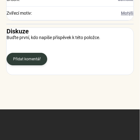
Zvířecí motiv
:
Motýli
Diskuze
Buďte první, kdo napíše příspěvek k této položce.
Přidat komentář
Z
á
p
a