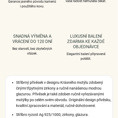
vaše radost nemusela čekat.
Garance jasného původu kamenů
i použitého kovu.
SNADNÁ VÝMĚNA A
LUXUSNÍ BALENÍ
VRÁCENÍ DO 120 DNÍ
ZDARMA KE KAŽDÉ
OBJEDNÁVCE
Bez starostí, bez zbytečných
otázek.
Elegantní balení připravené
potěšit.
Stříbrný přívěsek v designu Krásného motýlu zdobený
čirými třpytivými zirkony a ručně nanášenou modrou
glazurou. Přívěsek je také zdoben ručně vyřezávanými
motýlky po celém svém obvodu. Originální design přívěsku,
kvalitní zpracování a materiál, ručně dohotovené.
Stříbro ryzost Ag 925/1000, zirkony, glazura.