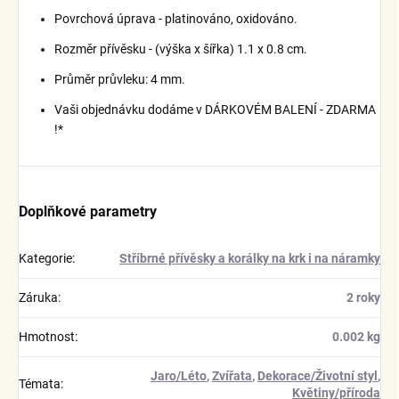
Povrchová úprava - platinováno, oxidováno.
Rozměr přívěsku - (výška x šířka) 1.1 x 0.8 cm.
Průměr průvleku: 4 mm.
Vaši objednávku dodáme v DÁRKOVÉM BALENÍ - ZDARMA
!*
Doplňkové parametry
Kategorie
:
Stříbrné přívěsky a korálky na krk i na náramky
Záruka
:
2 roky
Hmotnost
:
0.002 kg
Jaro/Léto
,
Zvířata
,
Dekorace/Životní styl
,
Témata
:
Květiny/příroda