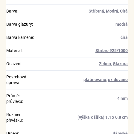
Barva
:
Stříbrná
,
Modrá
,
Čirá
Barva glazury
:
modrá
Barva kamene
:
čirá
Materiál
:
Stříbro 925/1000
Osazení
:
Zirkon
,
Glazura
Povrchová
platinováno
,
oxidováno
úprava
:
Průměr
4 mm
průvleku
:
Rozměr
(výška x šířka) 1.1 x 0.8 cm
přívěsku
:
Určení
:
dámské