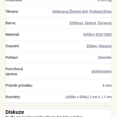
Hmotnost
:
0.003 kg
Témata
:
Dekorace/Životní styl
,
Podzim/Zima
Barva
:
Stříbrná
,
Zelená
,
Červená
Materiál
:
Stříbro 925/1000
Osazení
:
Zirkon
,
Glazura
Pohlaví
:
Dámské
Povrchová
platinováno
úprava
:
Průměr průvleku
:
4 mm
Rozměry
:
(výška x šířka) 2 cm x 1,1 cm
Diskuze