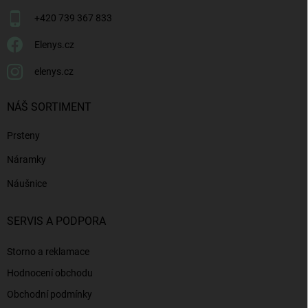
+420 739 367 833
Elenys.cz
elenys.cz
NÁŠ SORTIMENT
Prsteny
Náramky
Náušnice
SERVIS A PODPORA
Storno a reklamace
Hodnocení obchodu
Obchodní podmínky