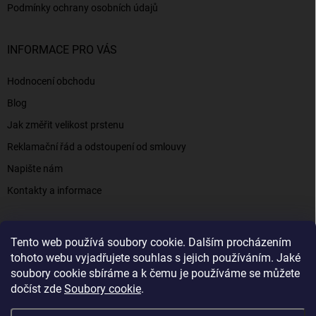
Podmínky ochrany osobních údajů
INFORMACE PRO VÁS
Hodnocení obchodu
Blog
Jak změřit velikost prstenu
Reklamační řád a odstoupení od smlouvy
Napište nám
Kontakty a informace
Tento web používá soubory cookie. Dalším procházením
Elenys.cz - šperky, kterým věříte už od roku 2016
tohoto webu vyjadřujete souhlas s jejich používáním. Jaké
soubory cookie sbíráme a k čemu je používáme se můžete
dočíst zde
Soubory cookie
.
Copyright 2026
Elenys.cz
. Všechna práva vyhrazena.