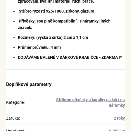
zpracování, kvalitní materiál, ruční práce.
Stříbro ryzosti 925/1000, zirkony, glazura.
Přívěsky jsou plně kompatibilní i s náramky jiných
značek.
Rozměry: (výška x šířka) 2 cm x 1,1 cm
Průměr průvleku: 4 mm
DODÁVÁME BALENÉ V DÁRKOVÉ KRABIČCE - ZDARMA !*
Doplňkové parametry
Stříbrné přívěsky a korálky na krk i na
Kategorie
:
náramky
Záruka
:
2 roky