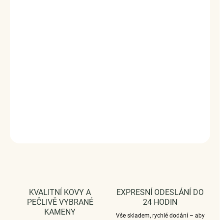
Obdarujte sebe nebo své blízké tímto stříbrným kouzlem.
Originální design přívěsku značky Royal Fashion, luxusní
zpracování, kvalitní materiál, ruční práce. Stříbro ryzosti
925/1000, zirkony, glazura.
Přívěsky jsou plně kompatibilní i s náramky jiných značek.
Rozměry: (výška x šířka) 2 cm x 1,1 cm
Průměr průvleku: 4 mm
DODÁVÁME BALENÉ V DÁRKOVÉ KRABIČCE - ZDARMA !*
DETAILNÍ INFORMACE
ZEPTAT SE
HLÍDAT
KVALITNÍ KOVY A
EXPRESNÍ ODESLÁNÍ DO
PEČLIVĚ VYBRANÉ
24 HODIN
KAMENY
Vše skladem, rychlé dodání – aby