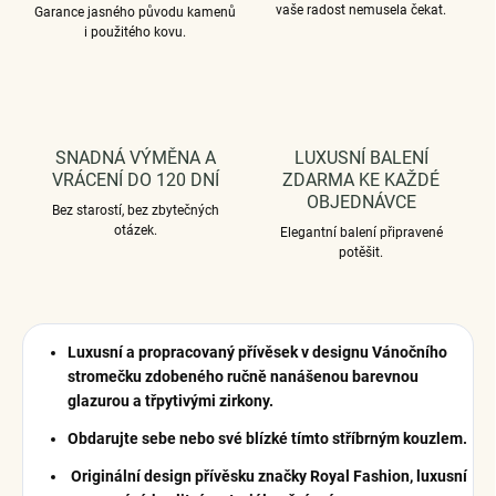
vaše radost nemusela čekat.
Garance jasného původu kamenů
i použitého kovu.
SNADNÁ VÝMĚNA A
LUXUSNÍ BALENÍ
VRÁCENÍ DO 120 DNÍ
ZDARMA KE KAŽDÉ
OBJEDNÁVCE
Bez starostí, bez zbytečných
otázek.
Elegantní balení připravené
potěšit.
Luxusní a propracovaný přívěsek v designu Vánočního
stromečku zdobeného ručně nanášenou barevnou
glazurou a třpytivými zirkony.
Obdarujte sebe nebo své blízké tímto stříbrným kouzlem.
Originální design přívěsku značky Royal Fashion, luxusní