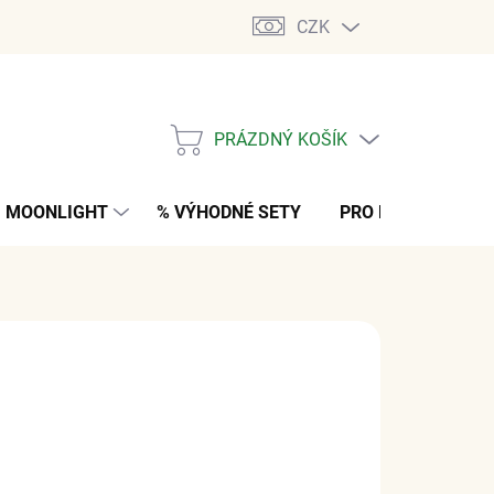
CZK
PRÁZDNÝ KOŠÍK
NÁKUPNÍ
KOŠÍK
MOONLIGHT
% VÝHODNÉ SETY
PRO MUŽE
K
č
z DPH
M
(1 KS)