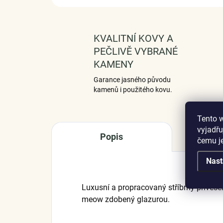
KVALITNÍ KOVY A
PEČLIVĚ VYBRANÉ
KAMENY
Garance jasného původu
kamenů i použitého kovu.
Tento 
vyjadřu
Popis
čemu j
Nast
Luxusní a propracovaný stříbrný přívěs
meow zdobený glazurou.