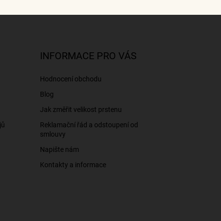
INFORMACE PRO VÁS
Hodnocení obchodu
Blog
Jak změřit velikost prstenu
jů
Reklamační řád a odstoupení od
smlouvy
Napište nám
Kontakty a informace