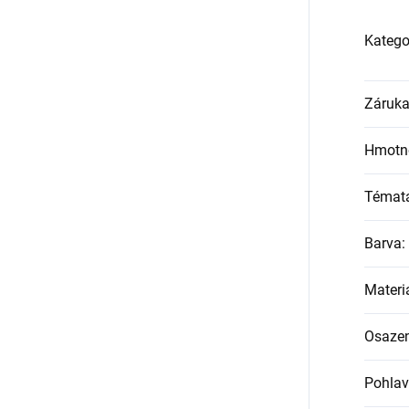
Katego
Záruk
Hmotn
Témat
Barva
:
Materi
Osazen
Pohlav