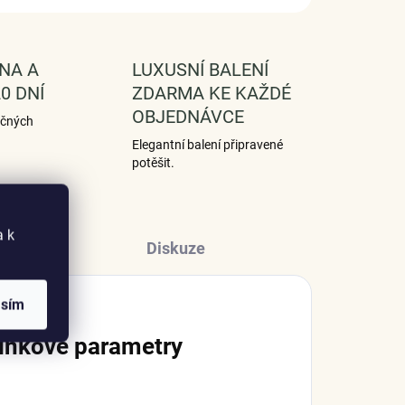
NA A
LUXUSNÍ BALENÍ
0 DNÍ
ZDARMA KE KAŽDÉ
OBJEDNÁVCE
ečných
Elegantní balení připravené
potěšit.
a k
Diskuze
asím
lňkové parametry