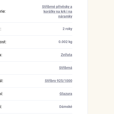
Stříbrné přívěsky a
rie
:
korálky na krk i na
náramky
a
:
2 roky
ost
:
0.002 kg
a
:
Zvířata
Stříbrná
ál
:
Stříbro 925/1000
í
:
Glazura
í
:
Dámské