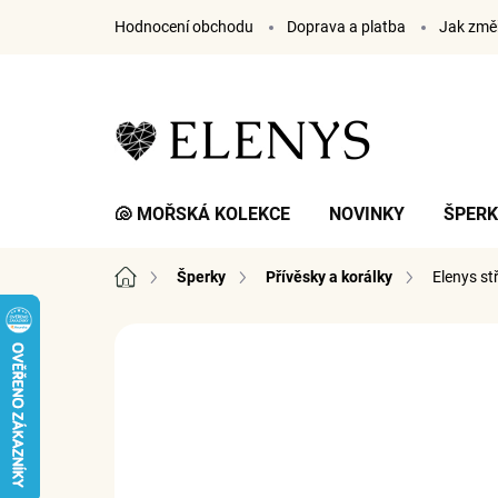
Přejít
Hodnocení obchodu
Doprava a platba
Jak změř
na
obsah
🐚 MOŘSKÁ KOLEKCE
NOVINKY
ŠPER
Domů
Šperky
Přívěsky a korálky
Elenys st
1 hodnocení
Podrobnosti hodnocení
ZNA