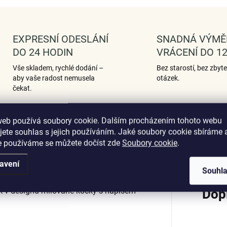
EXPRESNÍ ODESLÁNÍ
SNADNÁ VÝMĚ
DO 24 HODIN
VRÁCENÍ DO 12
Vše skladem, rychlé dodání –
Bez starostí, bez zbyt
aby vaše radost nemusela
otázek.
čekat.
web používá soubory cookie. Dalším procházením tohoto webu
jete souhlas s jejich používáním. Jaké soubory cookie sbíráme 
Podobné (12)
Hodnocení (1)
e používáme se můžete dočíst zde
Soubory cookie
.
avení
Souhl
ek v designu milované kočky s nápisem
Dop