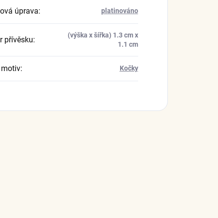
ová úprava
:
platinováno
(výška x šířka) 1.3 cm x
 přívěsku
:
1.1 cm
 motiv
:
Kočky