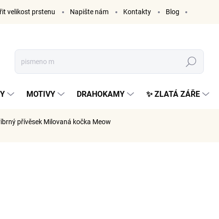
it velikost prstenu
Napište nám
Kontakty
Blog
Hledat
KY
MOTIVY
DRAHOKAMY
✨ ZLATÁ ZÁŘE
říbrný přívěsek Milovaná kočka Meow
ČKA:
ELENYS
870 K
719 Kč be
Měrná
SKLADE
cena: