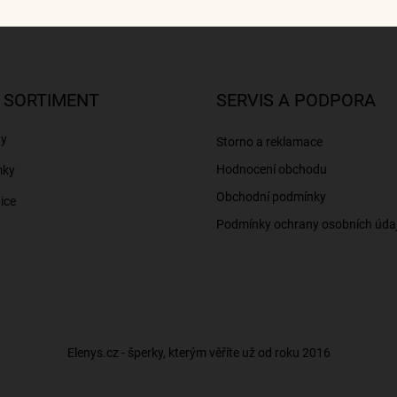
 SORTIMENT
SERVIS A PODPORA
ny
Storno a reklamace
Hodnocení obchodu
mky
Obchodní podmínky
ice
Podmínky ochrany osobních úda
Elenys.cz - šperky, kterým věříte už od roku 2016