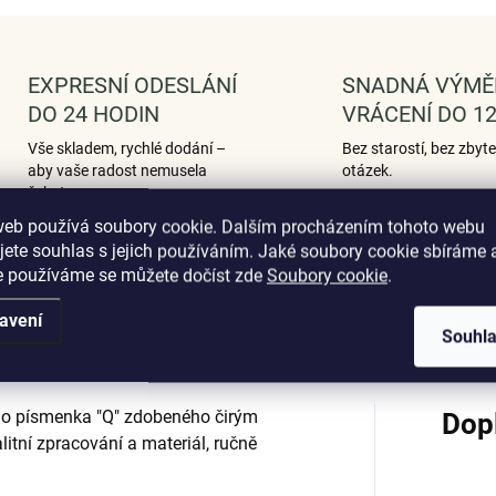
EXPRESNÍ ODESLÁNÍ
SNADNÁ VÝMĚ
DO 24 HODIN
VRÁCENÍ DO 12
Vše skladem, rychlé dodání –
Bez starostí, bez zbyt
aby vaše radost nemusela
otázek.
čekat.
web používá soubory cookie. Dalším procházením tohoto webu
jete souhlas s jejich používáním. Jaké soubory cookie sbíráme 
e používáme se můžete dočíst zde
Soubory cookie
.
Podobné (12)
Hodnocení (1)
avení
Souhl
ího písmenka "Q" zdobeného čirým
Dop
litní zpracování a materiál, ručně