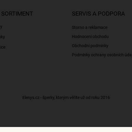
 SORTIMENT
SERVIS A PODPORA
ny
Storno a reklamace
Hodnocení obchodu
mky
Obchodní podmínky
ice
Podmínky ochrany osobních úda
Elenys.cz - šperky, kterým věříte už od roku 2016