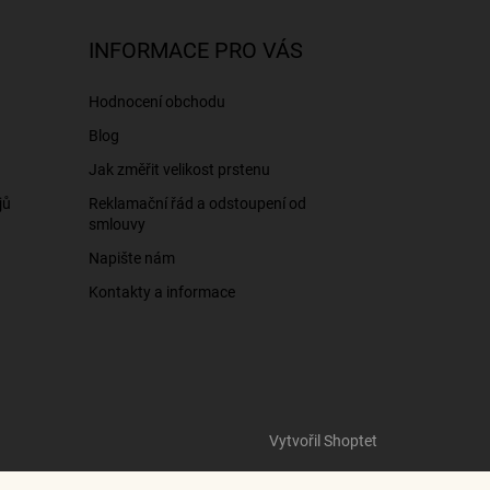
INFORMACE PRO VÁS
Hodnocení obchodu
Blog
Jak změřit velikost prstenu
jů
Reklamační řád a odstoupení od
smlouvy
Napište nám
Kontakty a informace
Vytvořil Shoptet