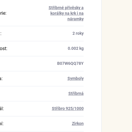
Stříbrné přívěsky a
rie
:
korálky na krk i na
náramky
a
:
2 roky
ost
:
0.002 kg
B07W6QQ78Y
a
:
Symboly
Stříbrná
ál
:
Stříbro 925/1000
í
:
Zirkon