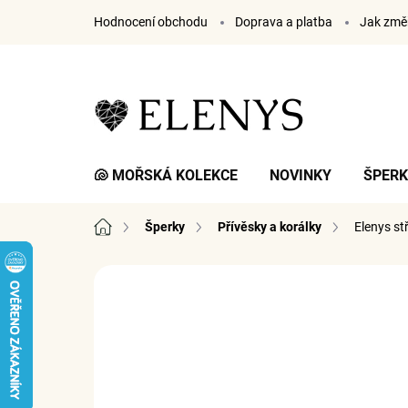
Přejít
Hodnocení obchodu
Doprava a platba
Jak změř
na
obsah
🐚 MOŘSKÁ KOLEKCE
NOVINKY
ŠPER
Domů
Šperky
Přívěsky a korálky
Elenys st
1 hodnocení
Podrobnosti hodnocení
ZNA