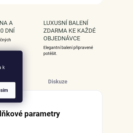
NA A
LUXUSNÍ BALENÍ
0 DNÍ
ZDARMA KE KAŽDÉ
OBJEDNÁVCE
ečných
Elegantní balení připravené
potěšit.
a k
Diskuze
asím
lňkové parametry