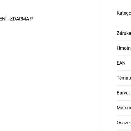
Katego
Í - ZDARMA !*
Záruk
Hmotn
EAN
:
Témat
Barva
:
Materi
Osazen