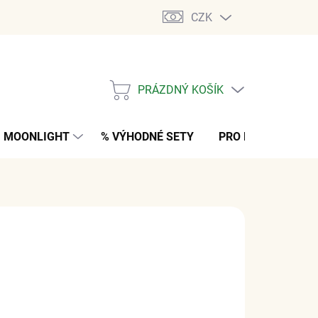
CZK
PRÁZDNÝ KOŠÍK
NÁKUPNÍ
KOŠÍK
MOONLIGHT
% VÝHODNÉ SETY
PRO MUŽE
K
č
z DPH
M
(1 KS)