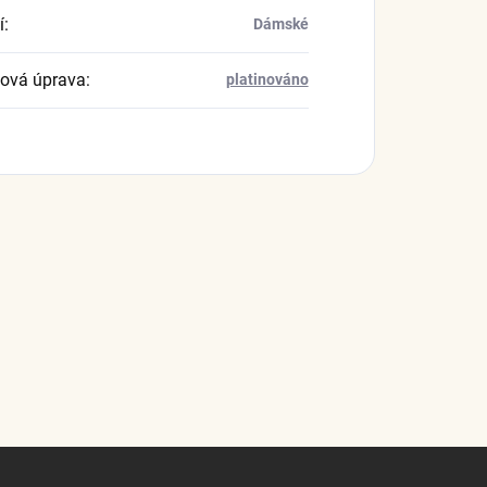
í
:
Dámské
ová úprava
:
platinováno