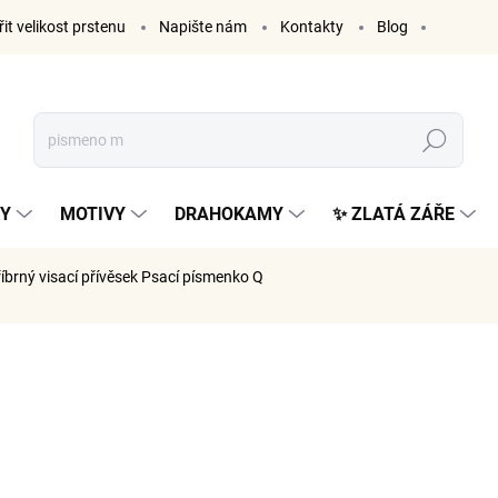
it velikost prstenu
Napište nám
Kontakty
Blog
Hledat
KY
MOTIVY
DRAHOKAMY
✨ ZLATÁ ZÁŘE
říbrný visací přívěsek Psací písmenko Q
ČKA:
ELENYS
999 K
826 Kč be
Měrná
SKLADE
cena: