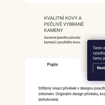
KVALITNÍ KOVY A
PEČLIVĚ VYBRANÉ
KAMENY
Garance jasného původu
kamenů i použitého kovu.
Tento 
vyjadřu
čemu j
Popis
Nast
Stříbrný visací přívěsek v designu psac
zirkonem. Originální design přívěsku, kva
dohotovené.