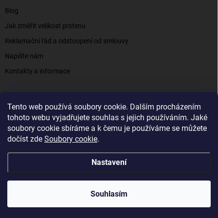
Blog
Jak změřit velikost prstenu
Reklamační řád a odstoupení od smlouvy
Napište nám
Kontakty a informace
Tento web používá soubory cookie. Dalším procházením
Elenys.cz - šperky, kterým věříte už od roku 2016
tohoto webu vyjadřujete souhlas s jejich používáním. Jaké
soubory cookie sbíráme a k čemu je používáme se můžete
dočíst zde
Soubory cookie
.
Copyright 2026
Elenys.cz
. Všechna práva vyhrazena.
Nastavení
Vytvořil Shoptet
Souhlasím