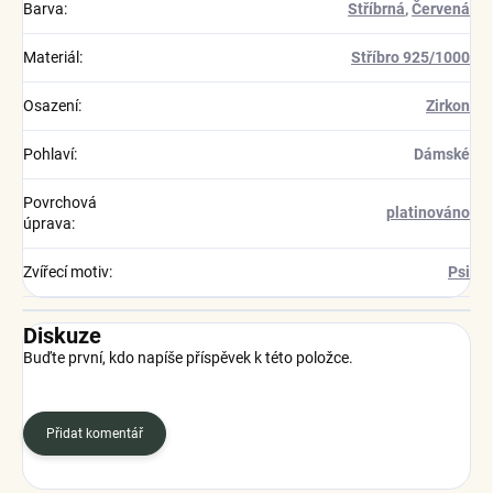
Barva
:
Stříbrná
,
Červená
Materiál
:
Stříbro 925/1000
Osazení
:
Zirkon
Pohlaví
:
Dámské
Povrchová
platinováno
úprava
:
Zvířecí motiv
:
Psi
Diskuze
Buďte první, kdo napíše příspěvek k této položce.
Přidat komentář