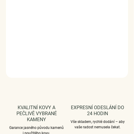
Originální design přívěsku značky Royal Fashion, luxusní
zpracování, kvalitní materiál, ruční práce.
Přívěsky jsou plně kompatibilní i s náramky jiných
značek. Materiál: pravé stříbro ryzosti 925/1000, zirkony.
DODÁVÁME BALENÉ V DÁRKOVÉ KRABIČCE - ZDARMA !*
DETAILNÍ INFORMACE
ZEPTAT SE
HLÍDAT
KVALITNÍ KOVY A
EXPRESNÍ ODESLÁNÍ DO
PEČLIVĚ VYBRANÉ
24 HODIN
KAMENY
Vše skladem, rychlé dodání – aby
vaše radost nemusela čekat.
Garance jasného původu kamenů
i použitého kovu.