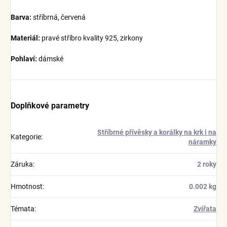
Barva:
stříbrná, červená
Materiál:
pravé stříbro kvality 925, zirkony
Pohlaví:
dámské
Doplňkové parametry
Stříbrné přívěsky a korálky na krk i na
Kategorie
:
náramky
Záruka
:
2 roky
Hmotnost
:
0.002 kg
Témata
:
Zvířata