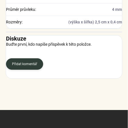
Průměr průvleku
:
4 mm
Rozměry
:
(výška x šířka) 2,5 cm x 0,4 cm
Diskuze
Buďte první, kdo napíše příspěvek k této položce.
Přidat komentář
Z
á
p