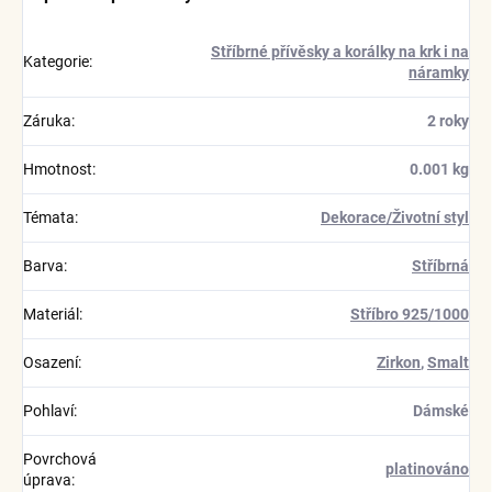
Stříbrné přívěsky a korálky na krk i na
Kategorie
:
náramky
Záruka
:
2 roky
Hmotnost
:
0.001 kg
Témata
:
Dekorace/Životní styl
Barva
:
Stříbrná
Materiál
:
Stříbro 925/1000
Osazení
:
Zirkon
,
Smalt
Pohlaví
:
Dámské
Povrchová
platinováno
úprava
: