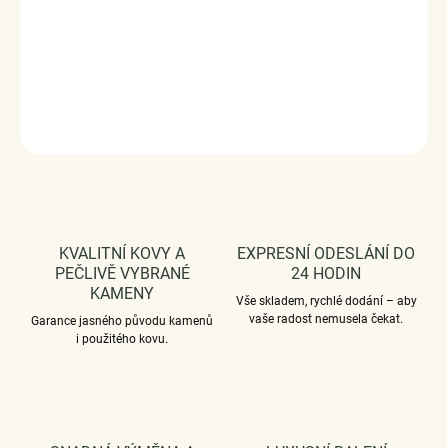
Průměr průvleku: 4 mm
DODÁVÁME BALENÉ V DÁRKOVÉ KRABIČCE - ZDARMA !*
DETAILNÍ INFORMACE
ZEPTAT SE
HLÍDAT
KVALITNÍ KOVY A
EXPRESNÍ ODESLÁNÍ DO
PEČLIVĚ VYBRANÉ
24 HODIN
KAMENY
Vše skladem, rychlé dodání – aby
vaše radost nemusela čekat.
Garance jasného původu kamenů
i použitého kovu.