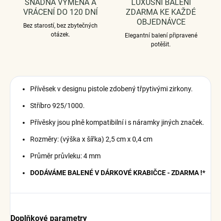
SNADNÁ VÝMĚNA A
LUXUSNÍ BALENÍ
VRÁCENÍ DO 120 DNÍ
ZDARMA KE KAŽDÉ
OBJEDNÁVCE
Bez starostí, bez zbytečných
otázek.
Elegantní balení připravené
potěšit.
Přívěsek v designu pistole zdobený třpytivými zirkony.
Stříbro 925/1000.
Přívěsky jsou plně kompatibilní i s náramky jiných značek.
Rozměry: (výška x šířka) 2,5 cm x 0,4 cm
Průměr průvleku: 4 mm
DODÁVÁME BALENÉ V DÁRKOVÉ KRABIČCE - ZDARMA !*
Doplňkové parametry