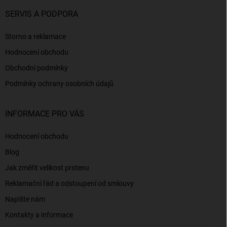
SERVIS A PODPORA
Storno a reklamace
Hodnocení obchodu
Obchodní podmínky
Podmínky ochrany osobních údajů
INFORMACE PRO VÁS
Hodnocení obchodu
Blog
Jak změřit velikost prstenu
Reklamační řád a odstoupení od smlouvy
Napište nám
Kontakty a informace