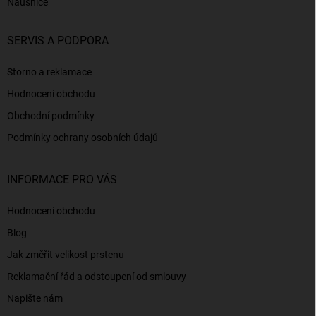
Náušnice
SERVIS A PODPORA
Storno a reklamace
Hodnocení obchodu
Obchodní podmínky
Podmínky ochrany osobních údajů
INFORMACE PRO VÁS
Hodnocení obchodu
Blog
Jak změřit velikost prstenu
Reklamační řád a odstoupení od smlouvy
Napište nám