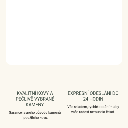
dohotovené.
Přívěsky jsou plně kompatibilní i s náramky jiných značek.
Stříbro 925/1000, zirkony.
DODÁVÁME BALENÉ V DÁRKOVÉM BALENÍ - ZDARMA !*
DETAILNÍ INFORMACE
ZEPTAT SE
HLÍDAT
KVALITNÍ KOVY A
EXPRESNÍ ODESLÁNÍ DO
PEČLIVĚ VYBRANÉ
24 HODIN
KAMENY
Vše skladem, rychlé dodání – aby
vaše radost nemusela čekat.
Garance jasného původu kamenů
i použitého kovu.