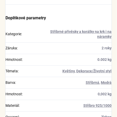
Doplňkové parametry
Stříbrné přívěsky a korálky na krk i na
Kategorie
:
náramky
Záruka
:
2 roky
Hmotnost
:
0.002 kg
Témata
:
Květiny
,
Dekorace/Životní styl
Barva
:
Stříbrná
,
Modrá
Hmotnost
:
0,002 kg
Materiál
:
Stříbro 925/1000