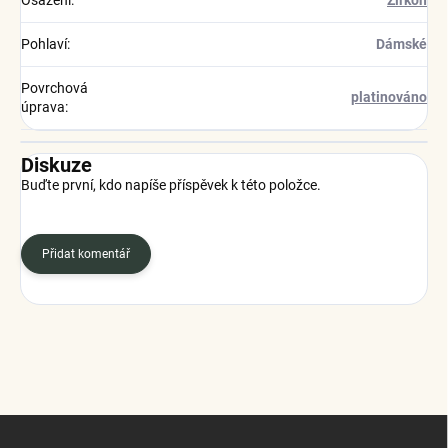
Osazení
:
Zirkon
Pohlaví
:
Dámské
Povrchová
platinováno
úprava
:
Diskuze
Buďte první, kdo napíše příspěvek k této položce.
Přidat komentář
Z
á