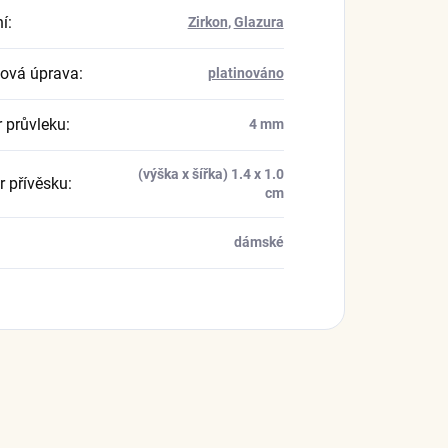
í
:
Zirkon
,
Glazura
ová úprava
:
platinováno
 průvleku
:
4 mm
(výška x šířka) 1.4 x 1.0
 přívěsku
:
cm
dámské