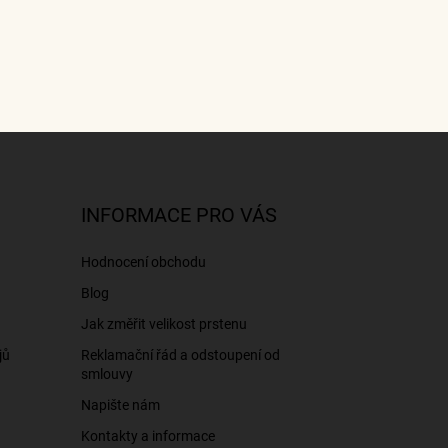
INFORMACE PRO VÁS
Hodnocení obchodu
Blog
Jak změřit velikost prstenu
jů
Reklamační řád a odstoupení od
smlouvy
Napište nám
Kontakty a informace