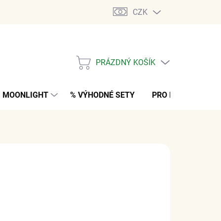
CZK
PRÁZDNÝ KOŠÍK
NÁKUPNÍ
KOŠÍK
MOONLIGHT
% VÝHODNÉ SETY
PRO MUŽE
K
č
z DPH
M
(4 KS)