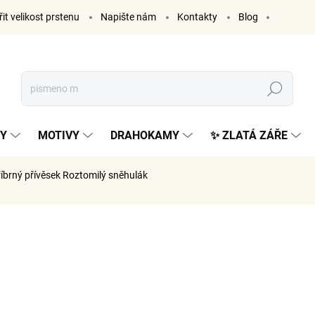
it velikost prstenu
Napište nám
Kontakty
Blog
Hledat
KY
MOTIVY
DRAHOKAMY
✨ ZLATÁ ZÁŘE
říbrný přívěsek Roztomilý sněhulák
ČKA:
ELENYS
845 K
698 Kč be
Měrná
SKLADE
cena: