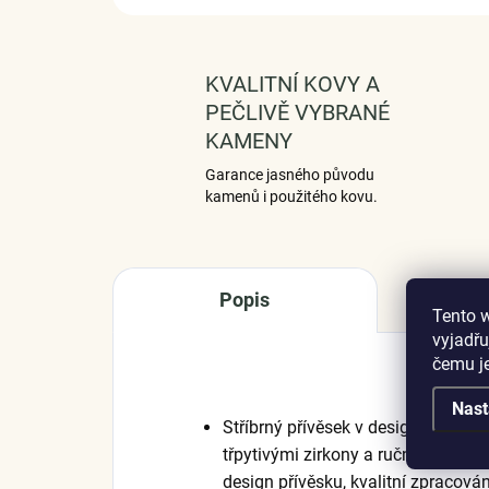
KVALITNÍ KOVY A
PEČLIVĚ VYBRANÉ
KAMENY
Garance jasného původu
kamenů i použitého kovu.
Popis
Tento 
vyjadřu
čemu j
Nast
Stříbrný přívěsek v designu rozto
třpytivými zirkony a ručně nanáše
design přívěsku, kvalitní zpracová