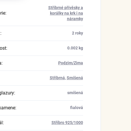
Stříbrné přívěsky a
rie
:
korálky na krk i na
náramky
a
:
2 roky
ost
:
0.002 kg
a
:
Podzim/Zima
Stříbrná
,
Smíšená
glazury
:
smíšená
 kamene
:
fialová
ál
:
Stříbro 925/1000