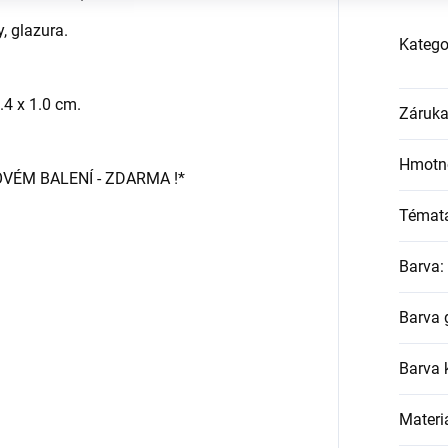
, glazura.
Katego
.4 x 1.0 cm.
Záruk
Hmotn
OVÉM BALENÍ - ZDARMA !*
Témat
Barva
:
Barva 
Barva
Materi