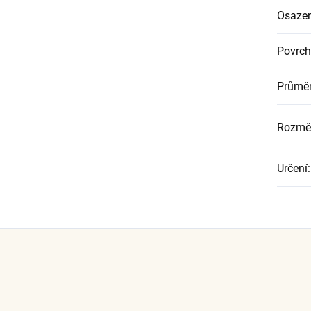
Osazen
Povrch
Průměr
Rozměr
Určení
: