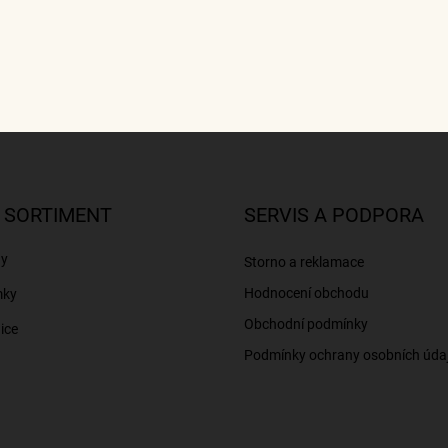
 SORTIMENT
SERVIS A PODPORA
ny
Storno a reklamace
Hodnocení obchodu
mky
Obchodní podmínky
ice
Podmínky ochrany osobních úda