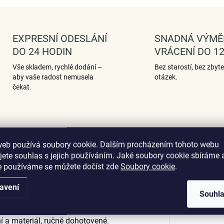
EXPRESNÍ ODESLÁNÍ
SNADNÁ VÝMĚ
DO 24 HODIN
VRÁCENÍ DO 12
Vše skladem, rychlé dodání –
Bez starostí, bez zbyt
aby vaše radost nemusela
otázek.
čekat.
Podobné (12)
Hodnocení (1)
web používá soubory cookie. Dalším procházením tohoto webu
jete souhlas s jejich používáním. Jaké soubory cookie sbíráme 
e používáme se můžete dočíst zde
Soubory cookie
.
avení
Dop
Souhl
milého sněhuláka zdobeného fialovými
nou barevnou glazurou. Originální
ní a materiál, ručně dohotovené.