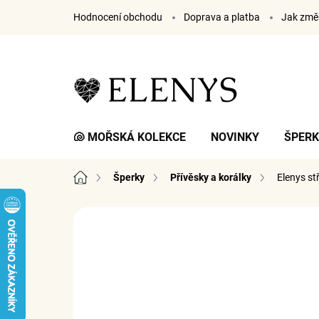
Přejít
Hodnocení obchodu
Doprava a platba
Jak změř
na
obsah
🐚 MOŘSKÁ KOLEKCE
NOVINKY
ŠPER
Domů
Šperky
Přívěsky a korálky
Elenys st
1 hodnocení
Podrobnosti hodnocení
ZNA