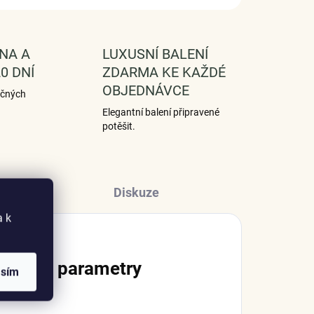
NA A
LUXUSNÍ BALENÍ
0 DNÍ
ZDARMA KE KAŽDÉ
OBJEDNÁVCE
ečných
Elegantní balení připravené
potěšit.
Diskuze
a k
lňkové parametry
asím