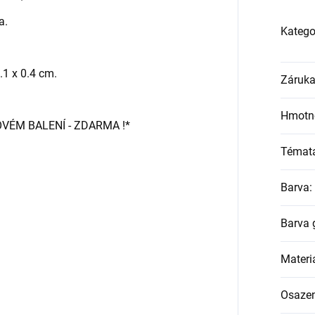
a.
Katego
.1 x 0.4 cm.
Záruk
Hmotn
OVÉM BALENÍ - ZDARMA !*
Témat
Barva
:
Barva 
Materi
Osazen