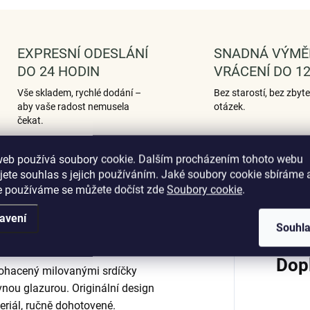
EXPRESNÍ ODESLÁNÍ
SNADNÁ VÝMĚ
DO 24 HODIN
VRÁCENÍ DO 12
Vše skladem, rychlé dodání –
Bez starostí, bez zbyt
aby vaše radost nemusela
otázek.
čekat.
web používá soubory cookie. Dalším procházením tohoto webu
jete souhlas s jejich používáním. Jaké soubory cookie sbíráme 
Podobné (12)
Hodnocení (1)
e používáme se můžete dočíst zde
Soubory cookie
.
avení
Souhl
Dop
obohacený milovanými srdíčky
ou glazurou. Originální design
eriál, ručně dohotovené.