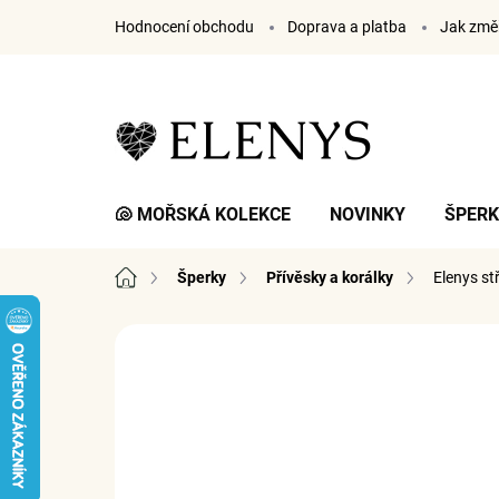
Přejít
Hodnocení obchodu
Doprava a platba
Jak změř
na
obsah
🐚 MOŘSKÁ KOLEKCE
NOVINKY
ŠPER
Domů
Šperky
Přívěsky a korálky
Elenys st
1 hodnocení
Podrobnosti hodnocení
ZNA