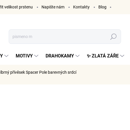
it velikost prstenu
Napište nám
Kontakty
Blog
Hledat
KY
MOTIVY
DRAHOKAMY
✨ ZLATÁ ZÁŘE
říbrný přívěsek Spacer Pole barevných srdcí
ČKA:
ELENYS
808 K
668 Kč be
Měrná
SKLADE
cena: