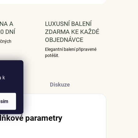
NA A
LUXUSNÍ BALENÍ
0 DNÍ
ZDARMA KE KAŽDÉ
OBJEDNÁVCE
ečných
Elegantní balení připravené
potěšit.
a k
Diskuze
asím
lňkové parametry