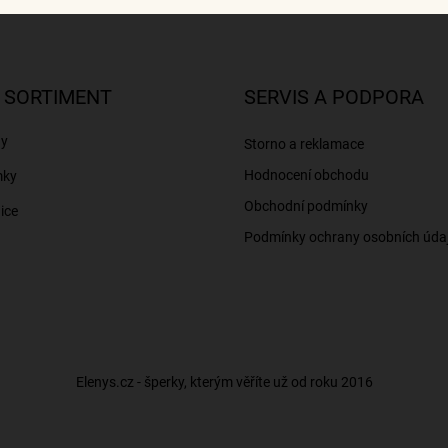
 SORTIMENT
SERVIS A PODPORA
ny
Storno a reklamace
Hodnocení obchodu
mky
Obchodní podmínky
ice
Podmínky ochrany osobních úda
Elenys.cz - šperky, kterým věříte už od roku 2016