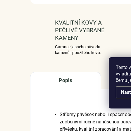
KVALITNÍ KOVY A
PEČLIVĚ VYBRANÉ
KAMENY
Garance jasného původu
kamenů i použitého kovu.
Tento 
vyjadřu
Popis
čemu j
Nast
Stříbrný přívěsek nebo-li spacer 
zdobenými ručně nanášenou barevn
přívěsku, kvalitní zpracování a mat