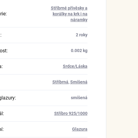
Stříbrné přívěsky a
rie
:
korálky na krk i na
náramky
a
:
2 roky
ost
:
0.002 kg
a
:
Srdce/Láska
Stříbrná
,
Smíšená
glazury
:
smíšená
ál
:
Stříbro 925/1000
í
:
Glazura