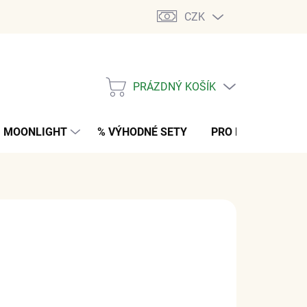
CZK
PRÁZDNÝ KOŠÍK
NÁKUPNÍ
KOŠÍK
MOONLIGHT
% VÝHODNÉ SETY
PRO MUŽE
K
č
z DPH
M
(1 KS)