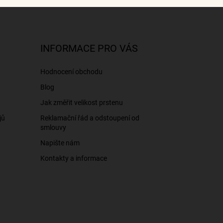
INFORMACE PRO VÁS
Hodnocení obchodu
Blog
Jak změřit velikost prstenu
jů
Reklamační řád a odstoupení od
smlouvy
Napište nám
Kontakty a informace