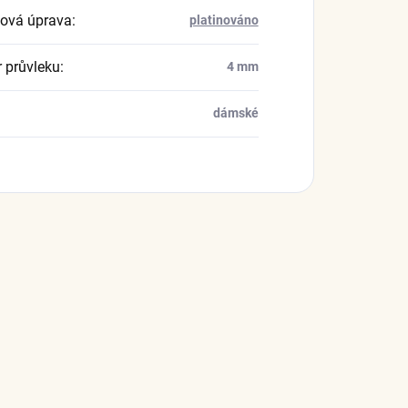
ová úprava
:
platinováno
 průvleku
:
4 mm
dámské