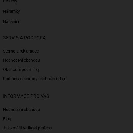
Prsteny
Náramky
Náušnice
SERVIS A PODPORA
Storno a reklamace
Hodnocení obchodu
Obchodní podmínky
Podmínky ochrany osobních údajů
INFORMACE PRO VÁS
Hodnocení obchodu
Blog
Jak změřit velikost prstenu