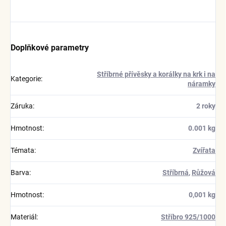
Doplňkové parametry
Stříbrné přívěsky a korálky na krk i na
Kategorie
:
náramky
Záruka
:
2 roky
Hmotnost
:
0.001 kg
Témata
:
Zvířata
Barva
:
Stříbrná
,
Růžová
Hmotnost
:
0,001 kg
Materiál
:
Stříbro 925/1000