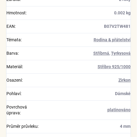
Hmotnost
:
0.002 kg
EAN
:
B07V2TW481
Témata
:
Rodina & přátelství
Barva
:
Stříbrná
,
Tyrkysová
Materiál
:
Stříbro 925/1000
Osazení
:
Zirkon
Pohlaví
:
Dámské
Povrchová
platinováno
úprava
:
Průměr průvleku
:
4 mm