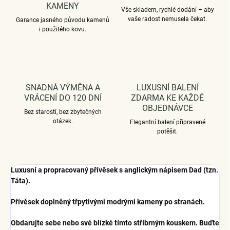
KAMENY
Vše skladem, rychlé dodání – aby
vaše radost nemusela čekat.
Garance jasného původu kamenů
i použitého kovu.
SNADNÁ VÝMĚNA A
LUXUSNÍ BALENÍ
VRÁCENÍ DO 120 DNÍ
ZDARMA KE KAŽDÉ
OBJEDNÁVCE
Bez starostí, bez zbytečných
otázek.
Elegantní balení připravené
potěšit.
Luxusní a propracovaný přívěsek s anglickým nápisem Dad (tzn.
Táta).
Přívěsek doplněný třpytivými modrými kameny po stranách.
Obdarujte sebe nebo své blízké tímto stříbrným kouskem. Buďte