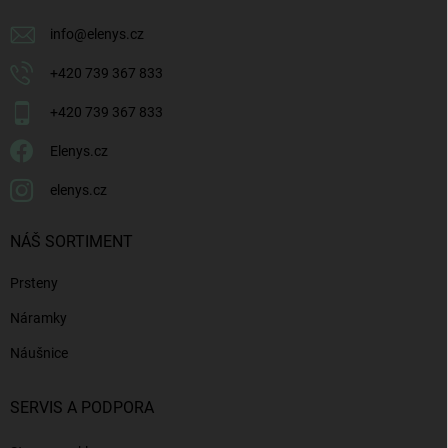
info
@
elenys.cz
+420 739 367 833
+420 739 367 833
Elenys.cz
elenys.cz
NÁŠ SORTIMENT
Prsteny
Náramky
Náušnice
SERVIS A PODPORA