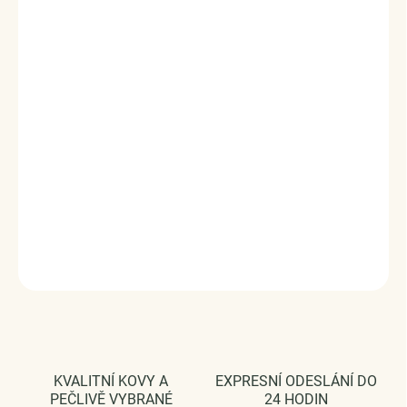
tímto stříbrným kouskem. Buďte originální, buďte
jedinečná !*
Přívěsek / korálek je luxusním a inspirativním
doplňkem značky Royal Fashion.
Originální design přívěsku značky Royal Fashion, luxusní
zpracování, kvalitní materiál, ruční práce.
Přívěsky jsou plně kompatibilní i s náramky jiných
značek. Materiál: pravé stříbro ryzosti 925/1000, zirkony.
Rozměry: (výška x šířka) 1 cm x 1 cm
Průměr průvleku: 4 mm
DODÁVÁME BALENÉ V DÁRKOVÉ KRABIČCE - ZDARMA !*
DETAILNÍ INFORMACE
ZEPTAT SE
HLÍDAT
KVALITNÍ KOVY A
EXPRESNÍ ODESLÁNÍ DO
PEČLIVĚ VYBRANÉ
24 HODIN