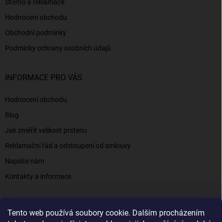
Storno a reklamace
Hodnocení obchodu
Obchodní podmínky
Podmínky ochrany osobních údajů
INFORMACE PRO VÁS
Hodnocení obchodu
Blog
Jak změřit velikost prstenu
Reklamační řád a odstoupení od smlouvy
Napište nám
Kontakty a informace
Tento web používá soubory cookie. Dalším procházením
Elenys.cz - šperky, kterým věříte už od roku 2016