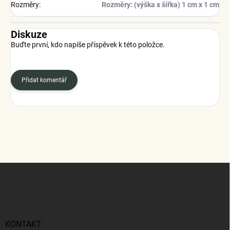
Rozměry
:
Rozměry: (výška x šířka) 1 cm x 1 cm
Diskuze
Buďte první, kdo napíše příspěvek k této položce.
Přidat komentář
Z
á
p
a
t
í
KONTAKT