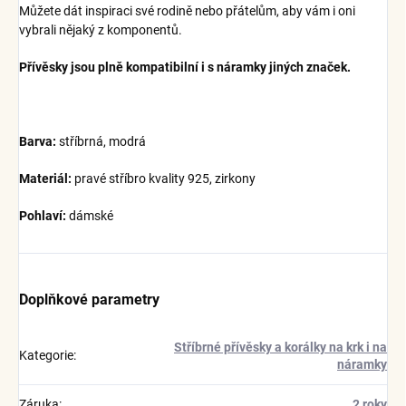
Můžete dát inspiraci své rodině nebo přátelům, aby vám i oni
vybrali nějaký z komponentů.
Přívěsky jsou plně kompatibilní i s náramky jiných značek.
Barva:
stříbrná, modrá
Materiál:
pravé stříbro kvality 925, zirkony
Pohlaví:
dámské
Doplňkové parametry
Stříbrné přívěsky a korálky na krk i na
Kategorie
:
náramky
Záruka
:
2 roky