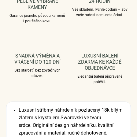
PEČLIVĚ VYBRANÉ
24 HODIN
KAMENY
Vše skladem, rychlé dodání – aby
vaše radost nemusela čekat.
Garance jasného původu kamenů
i použitého kovu.
SNADNÁ VÝMĚNA A
LUXUSNÍ BALENÍ
VRÁCENÍ DO 120 DNÍ
ZDARMA KE KAŽDÉ
OBJEDNÁVCE
Bez starostí, bez zbytečných
otázek.
Elegantní balení připravené
potěšit.
Luxusní stříbrný náhrdelník pozlacený 18k bílým
zlatem s krystalem Swarovski ve tvaru
srdce. Originální design náhrdelníku, kvalitní
zpracování a materiál, ručně dohotovené.