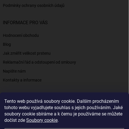
Podmínky ochrany osobních údajů
INFORMACE PRO VÁS
Hodnocení obchodu
Blog
Jak změřit velikost prstenu
Reklamační řád a odstoupení od smlouvy
Napište nám
Kontakty a informace
Tento web používá soubory cookie. Dalším procházením
Elenys.cz - šperky, kterým věříte už od roku 2016
tohoto webu vyjadřujete souhlas s jejich používáním. Jaké
soubory cookie sbíráme a k čemu je používáme se můžete
dočíst zde
Soubory cookie
.
Copyright 2026
Elenys.cz
. Všechna práva vyhrazena.