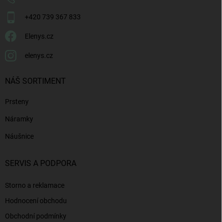
+420 739 367 833
Elenys.cz
elenys.cz
NÁŠ SORTIMENT
Prsteny
Náramky
Náušnice
SERVIS A PODPORA
Storno a reklamace
Hodnocení obchodu
Obchodní podmínky