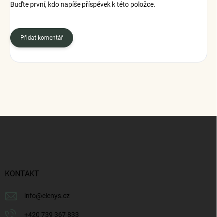
Buďte první, kdo napíše příspěvek k této položce.
Přidat komentář
Z
á
p
a
t
í
KONTAKT
info
@
elenys.cz
+420 739 367 833