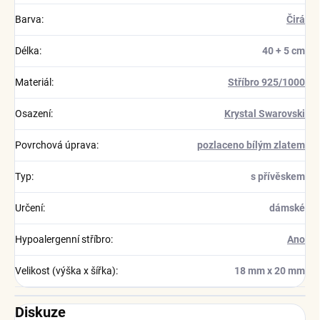
Barva
:
Čirá
Délka
:
40 + 5 cm
Materiál
:
Stříbro 925/1000
Osazení
:
Krystal Swarovski
Povrchová úprava
:
pozlaceno bílým zlatem
Typ
:
s přívěskem
Určení
:
dámské
Hypoalergenní stříbro
:
Ano
Velikost (výška x šířka)
:
18 mm x 20 mm
Diskuze