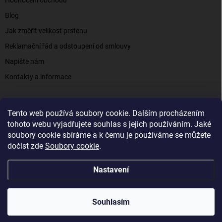
Hodnocení obchodu
Blog
Jak změřit velikost prstenu
Reklamační řád a odstoupení od smlouvy
Napište nám
Kontakty a informace
Tento web používá soubory cookie. Dalším procházením
Elenys.cz - šperky, kterým věříte už od roku 2016
tohoto webu vyjadřujete souhlas s jejich používáním. Jaké
soubory cookie sbíráme a k čemu je používáme se můžete
dočíst zde
Soubory cookie
.
Copyright 2026
Elenys.cz
. Všechna práva vyhrazena.
Nastavení
Vytvořil Shoptet
Souhlasím