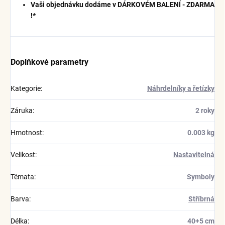
Vaši objednávku dodáme v DÁRKOVÉM BALENÍ - ZDARMA
!*
Doplňkové parametry
Kategorie
:
Náhrdelníky a řetízky
Záruka
:
2 roky
Hmotnost
:
0.003 kg
Velikost
:
Nastavitelná
Témata
:
Symboly
Barva
:
Stříbrná
Délka
:
40+5 cm