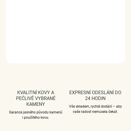
Součástí je řetízek o nastavitelné délce 40+5 cm
Velikost přívěsku (výška x šířka): 2,1 x 1,6 cm
Povrchová úprava: platinováno
Vaši objednávku dodáme v DÁRKOVÉM BALENÍ - ZDARMA
!*
DETAILNÍ INFORMACE
ZEPTAT SE
HLÍDAT
KVALITNÍ KOVY A
EXPRESNÍ ODESLÁNÍ DO
PEČLIVĚ VYBRANÉ
24 HODIN
KAMENY
Vše skladem, rychlé dodání – aby
vaše radost nemusela čekat.
Garance jasného původu kamenů
i použitého kovu.