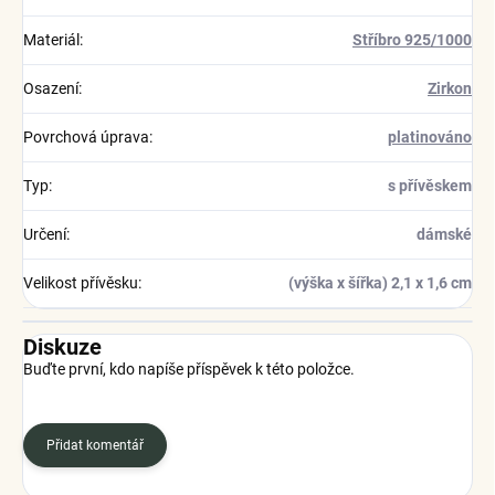
Materiál
:
Stříbro 925/1000
Osazení
:
Zirkon
Povrchová úprava
:
platinováno
Typ
:
s přívěskem
Určení
:
dámské
Velikost přívěsku
:
(výška x šířka) 2,1 x 1,6 cm
Diskuze
Buďte první, kdo napíše příspěvek k této položce.
Přidat komentář