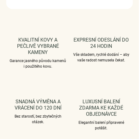
ZEPTAT SE
HLÍDAT
KVALITNÍ KOVY A
EXPRESNÍ ODESLÁNÍ DO
PEČLIVĚ VYBRANÉ
24 HODIN
KAMENY
Vše skladem, rychlé dodání – aby
vaše radost nemusela čekat.
Garance jasného původu kamenů
i použitého kovu.
SNADNÁ VÝMĚNA A
LUXUSNÍ BALENÍ
VRÁCENÍ DO 120 DNÍ
ZDARMA KE KAŽDÉ
OBJEDNÁVCE
Bez starostí, bez zbytečných
otázek.
Elegantní balení připravené
potěšit.