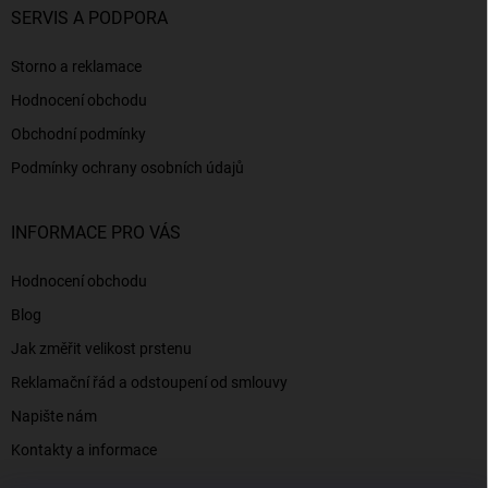
SERVIS A PODPORA
Storno a reklamace
Hodnocení obchodu
Obchodní podmínky
Podmínky ochrany osobních údajů
INFORMACE PRO VÁS
Hodnocení obchodu
Blog
Jak změřit velikost prstenu
Reklamační řád a odstoupení od smlouvy
Napište nám
Kontakty a informace