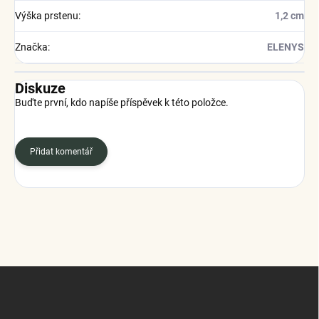
Výška prstenu
:
1,2 cm
Značka
:
ELENYS
Diskuze
Buďte první, kdo napíše příspěvek k této položce.
Přidat komentář
Z
á
p