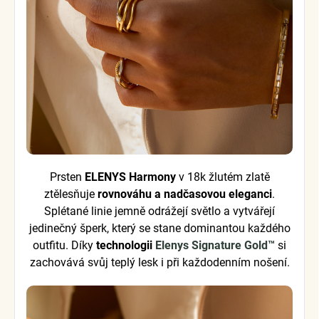
Prsten
ELENYS Harmony
v 18k žlutém zlatě
ztělesňuje
rovnováhu a nadčasovou eleganci
.
Splétané linie jemně odrážejí světlo a vytvářejí
jedinečný šperk, který se stane dominantou každého
outfitu. Díky
technologii
Elenys Signature Gold™
si
zachovává svůj teplý lesk i při každodenním nošení.