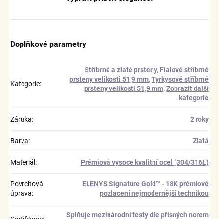
Doplňkové parametry
Stříbrné a zlaté prsteny
,
Fialové stříbrné
prsteny velikosti 51,9 mm
,
Tyrkysové stříbrné
Kategorie
:
prsteny velikosti 51,9 mm
,
Zobrazit další
kategorie
Záruka
:
2 roky
Barva
:
Zlatá
Materiál
:
Prémiová vysoce kvalitní ocel (304/316L)
Povrchová
ELENYS Signature Gold™ - 18K prémiové
úprava
:
pozlacení nejmodernější technikou
Splňuje mezinárodní testy dle přísných norem