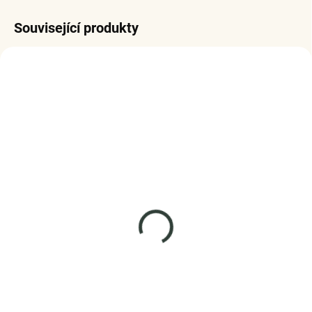
Související produkty
SKLADEM
SKLADEM
(2 KS)
(3 KS)
ELENYS Lesklý s
Elenys stříbrný náramek
kuličkami
na přívěsky Třpytivá
sovička
náramek ze sterlingového
stříbra 925
2 299 Kč
1 099 Kč