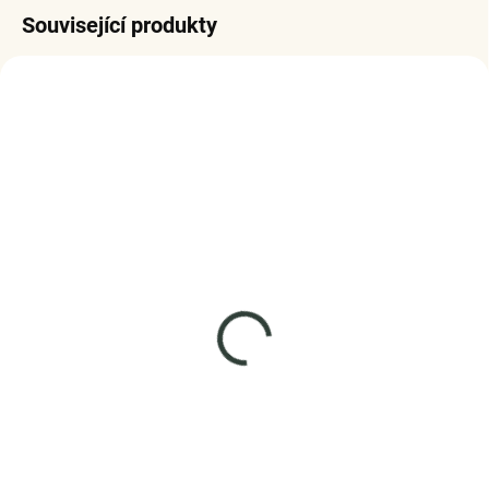
Související produkty
SKLADEM
SKLADEM
(3 KS)
(1 KS)
Elenys stříbrný náramek
Elenys stříbrný srdíčkový
Lesklá elegance
náramek pozlacený
1 095 Kč
1 299 Kč
DO KOŠÍKU
DO KOŠÍKU