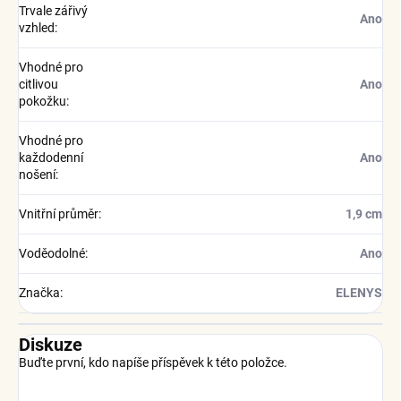
Trvale zářivý
Ano
vzhled
:
Vhodné pro
citlivou
Ano
pokožku
:
Vhodné pro
každodenní
Ano
nošení
:
Vnitřní průměr
:
1,9 cm
Voděodolné
:
Ano
Značka
:
ELENYS
Diskuze
Buďte první, kdo napíše příspěvek k této položce.