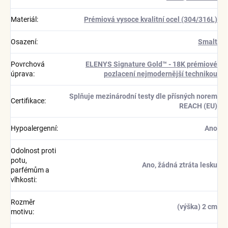
Materiál
:
Prémiová vysoce kvalitní ocel (304/316L)
Osazení
:
Smalt
Povrchová
ELENYS Signature Gold™ - 18K prémiové
úprava
:
pozlacení nejmodernější technikou
Splňuje mezinárodní testy dle přísných norem
Certifikace
:
REACH (EU)
Hypoalergenní
:
Ano
Odolnost proti
potu,
Ano, žádná ztráta lesku
parfémům a
vlhkosti
:
Rozměr
(výška) 2 cm
motivu
: