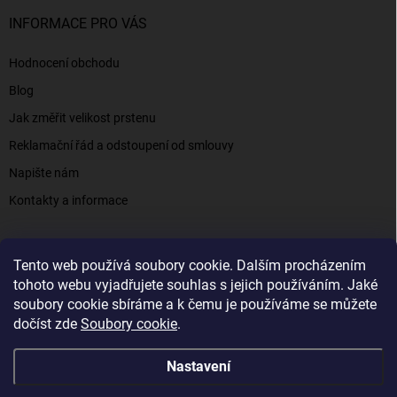
INFORMACE PRO VÁS
Hodnocení obchodu
Blog
Jak změřit velikost prstenu
Reklamační řád a odstoupení od smlouvy
Napište nám
Kontakty a informace
Tento web používá soubory cookie. Dalším procházením
Elenys.cz - šperky, kterým věříte už od roku 2016
tohoto webu vyjadřujete souhlas s jejich používáním. Jaké
soubory cookie sbíráme a k čemu je používáme se můžete
dočíst zde
Soubory cookie
.
Copyright 2026
Elenys.cz
. Všechna práva vyhrazena.
Nastavení
Vytvořil Shoptet