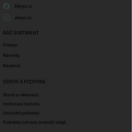
Elenys.cz
elenys.cz
NÁŠ SORTIMENT
Prsteny
Náramky
Náušnice
SERVIS A PODPORA
Storno a reklamace
Hodnocení obchodu
Obchodní podmínky
Podmínky ochrany osobních údajů