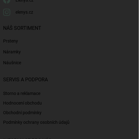
Elenys.cz
elenys.cz
NÁŠ SORTIMENT
Prsteny
Náramky
Náušnice
SERVIS A PODPORA
Storno a reklamace
Hodnocení obchodu
Obchodní podmínky
Podmínky ochrany osobních údajů