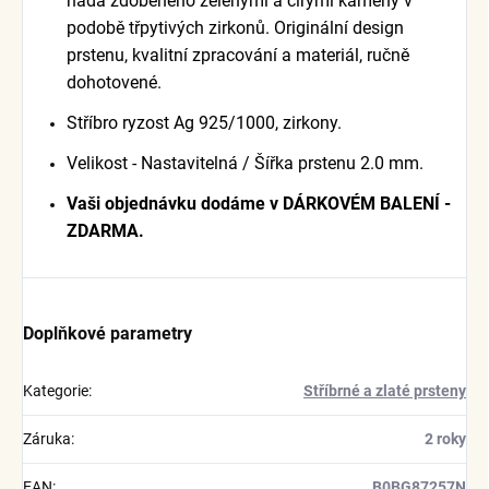
hada zdobeného zelenými a čirými kameny v
podobě třpytivých zirkonů. Originální design
prstenu, kvalitní zpracování a materiál, ručně
dohotovené.
Stříbro ryzost Ag 925/1000, zirkony.
Velikost - Nastavitelná / Šířka prstenu 2.0 mm.
Vaši objednávku dodáme v DÁRKOVÉM BALENÍ -
ZDARMA.
Doplňkové parametry
Kategorie
:
Stříbrné a zlaté prsteny
Záruka
:
2 roky
EAN
:
B0BG87257N