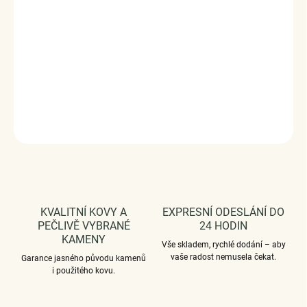
zirkonů. Originální design prstenu, kvalitní zpracování a
materiál, ručně dohotovené.
Stříbro ryzost Ag 925/1000,
zirkony.
Velikost - Nastavitelná / Šířka prstenu 2.0
mm.
Vaši objednávku dodáme v DÁRKOVÉM BALENÍ -
ZDARMA.
DETAILNÍ INFORMACE
ZEPTAT SE
HLÍDAT
KVALITNÍ KOVY A
EXPRESNÍ ODESLÁNÍ DO
PEČLIVĚ VYBRANÉ
24 HODIN
KAMENY
Vše skladem, rychlé dodání – aby
vaše radost nemusela čekat.
Garance jasného původu kamenů
i použitého kovu.