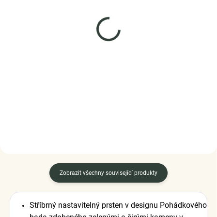
SKLADEM
SKLADEM
(5 KS)
(1 KS)
Elenys náramek na
Elenys stříbrný náramek
přívěsky látkový
Třpytivá elegance
nastavitelný černý
999 Kč
1 079 Kč
DO KOŠÍKU
DO KOŠÍKU
Zobrazit všechny související produkty
Stříbrný nastavitelný prsten v designu Pohádkového