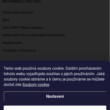
INFORMACE PRO VÁS
Hodnocení obchodu
Blog
Jak změřit velikost prstenu
Reklamační řád a odstoupení od smlouvy
Napište nám
Kontakty a informace
Tento web používá soubory cookie. Dalším procházením
Elenys.cz - šperky, kterým věříte už od roku 2016
tohoto webu vyjadřujete souhlas s jejich používáním. Jaké
soubory cookie sbíráme a k čemu je používáme se můžete
dočíst zde
Soubory cookie
.
Copyright 2026
Elenys.cz
. Všechna práva vyhrazena.
Nastavení
Vytvořil Shoptet