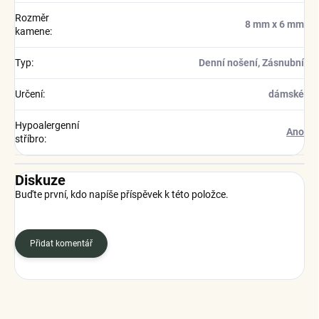
Rozměr
8 mm x 6 mm
kamene
:
Typ
:
Denní nošení, Zásnubní
Určení
:
dámské
Hypoalergenní
Ano
stříbro
:
Diskuze
Buďte první, kdo napíše příspěvek k této položce.
Přidat komentář