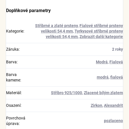
Doplňkové parametry
Stříbrné a zlaté prsteny
,
Fialové stříbrné prsteny
Kategorie
:
velikosti 54,4 mm
,
Tyrkysové stříbrné prsteny
velikosti 54,4 mm
,
Zobrazit další kategorie
Záruka
:
2 roky
Barva
:
Modrá
,
Fialová
Barva
modrá
,
fialová
kamene
:
Materiál
:
Stříbro 925/1000
,
Zlacené bílým zlatem
Osazení
:
Zirkon
,
Alexandrit
Povrchová
pozlaceno
úprava
: