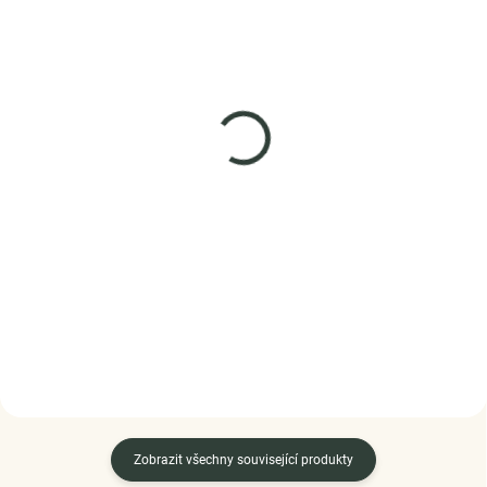
SKLADEM
SKLADEM
(1 KS)
(5 KS)
Elenys náramek
Elenys náramek na
Zapletené korálky
přívěsky látkový
červený-RD
nastavitelný černý
1 109 Kč
1 079 Kč
DO KOŠÍKU
DO KOŠÍKU
Zobrazit všechny související produkty