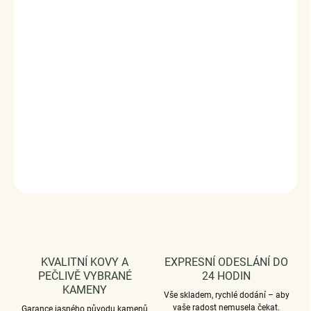
Hypoalergení stříbrný prsten pozlacený 18 karátovým bílým
zlatem zdobený Alexandritem a zirkony. Originální design
prstenu, kvalitní zpracování a materiál, ručně dohotovené.
Stříbro ryzost Ag 925/1000, barvu měnící Alexandrit, zirkon
Povrchová úprava: pozlaceno
Velikost kamene: 8mm x 6 mm
Vaši objednávku dodáme v DÁRKOVÉM BALENÍ - ZDARMA
!*
DETAILNÍ INFORMACE
ZEPTAT SE
HLÍDAT
KVALITNÍ KOVY A
EXPRESNÍ ODESLÁNÍ DO
PEČLIVĚ VYBRANÉ
24 HODIN
KAMENY
Vše skladem, rychlé dodání – aby
vaše radost nemusela čekat.
Garance jasného původu kamenů