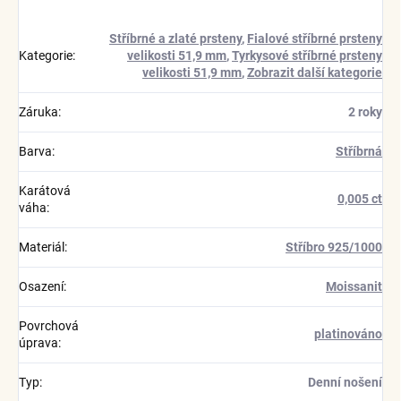
Stříbrné a zlaté prsteny
,
Fialové stříbrné prsteny
Kategorie
:
velikosti 51,9 mm
,
Tyrkysové stříbrné prsteny
velikosti 51,9 mm
,
Zobrazit další kategorie
Záruka
:
2 roky
Barva
:
Stříbrná
Karátová
0,005 ct
váha
:
Materiál
:
Stříbro 925/1000
Osazení
:
Moissanit
Povrchová
platinováno
úprava
:
Typ
:
Denní nošení