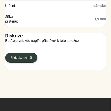
Určení
:
dámské
Šířka
1,9 mm
prstenu
:
Diskuze
Buďte první, kdo napíše příspěvek k této položce.
Přidat komentář
Z
á