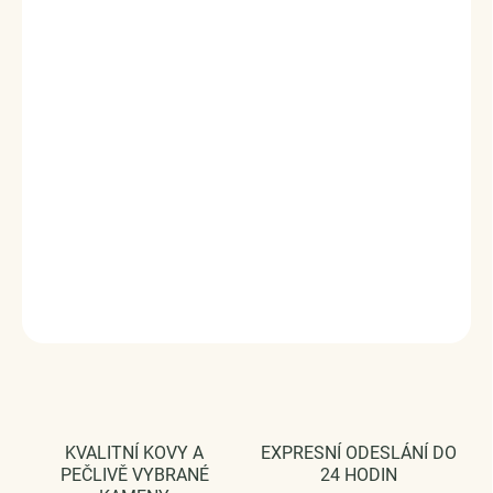
prstenu, kvalitní zpracování a materiál, ručně dohotovené.
Stříbro ryzost Ag 925/1000, moissanit
Povrchová úprava: platinováno
Šířka prstenu: 1,9 mm
Karátová váha kamene: 0,005 ct
Vaši objednávku dodáme v DÁRKOVÉM BALENÍ - ZDARMA
!*
Šperk je dodáván s GRA certifikátem pravosti kamene
Moissanit
DETAILNÍ INFORMACE
ZEPTAT SE
HLÍDAT
KVALITNÍ KOVY A
EXPRESNÍ ODESLÁNÍ DO
PEČLIVĚ VYBRANÉ
24 HODIN