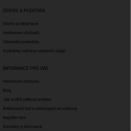
SERVIS A PODPORA
Storno a reklamace
Hodnocení obchodu
Obchodní podmínky
Podmínky ochrany osobních údajů
INFORMACE PRO VÁS
Hodnocení obchodu
Blog
Jak změřit velikost prstenu
Reklamační řád a odstoupení od smlouvy
Napište nám
Kontakty a informace