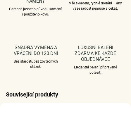
KAMENY
Vše skladem, rychlé dodání – aby
vaše radost nemusela čekat.
Garance jasného původu kamenů
i použitého kovu.
SNADNÁ VÝMĚNA A
LUXUSNÍ BALENÍ
VRÁCENÍ DO 120 DNÍ
ZDARMA KE KAŽDÉ
OBJEDNÁVCE
Bez starostí, bez zbytečných
otázek.
Elegantní balení připravené
potěšit.
Související produkty