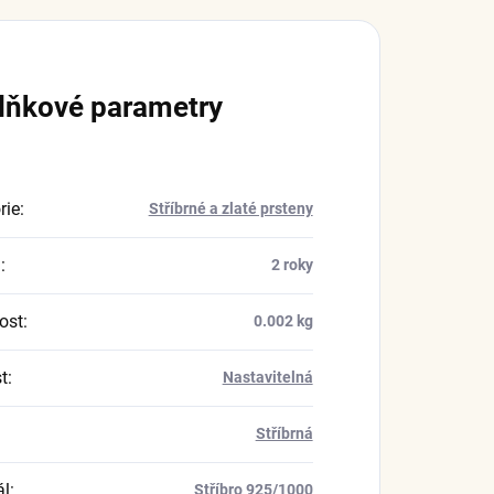
lňkové parametry
rie
:
Stříbrné a zlaté prsteny
a
:
2 roky
ost
:
0.002 kg
t
:
Nastavitelná
Stříbrná
ál
:
Stříbro 925/1000