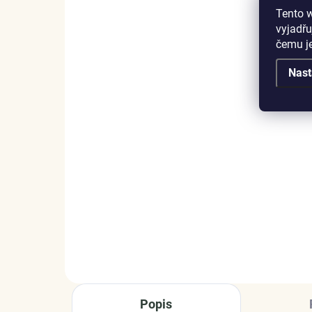
Tento 
vyjadřu
čemu j
Nast
SKLADEM
(1 KS)
Elenys stříbrný náramek
El
na přívěsky Zamilované
Kři
červené srdce
1 
1 999 Kč
DETAIL
Popis