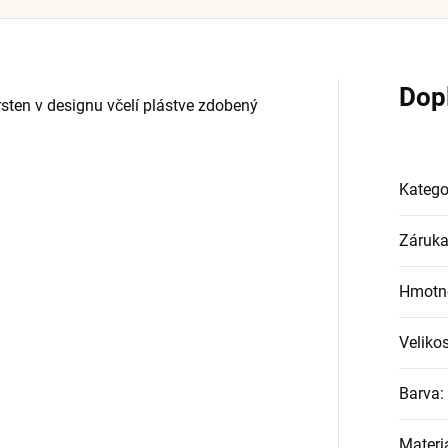
Dop
sten v designu včelí plástve zdobený
Katego
Záruk
Hmotn
Velikos
Barva
:
Materi