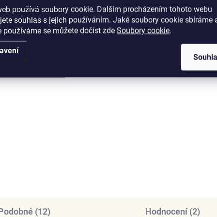
web používá soubory cookie. Dalším procházením tohoto webu
jete souhlas s jejich používáním. Jaké soubory cookie sbíráme 
e používáme se můžete dočíst zde
Soubory cookie
.
avení
Souhl
SKLADEM
SKL
(1 KS)
(
enys stříbrný náramek
Elenys stříbrný náram
šťálová vločka
na přívěsky Třpytivá
sovička
145 Kč
2 299 Kč
DO KOŠÍKU
DETAI
Podobné (12)
Hodnocení (2)