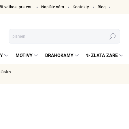
it velikost prstenu
Napište nám
Kontakty
Blog
Hledat
KY
MOTIVY
DRAHOKAMY
✨ ZLATÁ ZÁŘE
plástev
ČKA:
ELENYS
899 K
743 Kč be
Měrná
VYPRODÁ
cena: