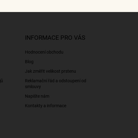
INFORMACE PRO VÁS
Hodnocení obchodu
Blog
Jak změřit velikost prstenu
jů
Reklamační řád a odstoupení od
smlouvy
Napište nám
Kontakty a informace