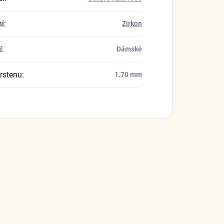
í
:
Zirkon
í
:
Dámské
prstenu
:
1.70 mm