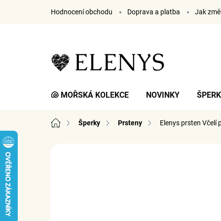
Přejít
Hodnocení obchodu
Doprava a platba
Jak změř
na
obsah
🐚 MOŘSKÁ KOLEKCE
NOVINKY
ŠPER
Domů
Šperky
Prsteny
Elenys prsten Včelí 
2 hodnocení
Podrobnosti hodnocení
ZNA