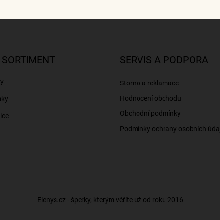
 SORTIMENT
SERVIS A PODPORA
ny
Storno a reklamace
Hodnocení obchodu
mky
Obchodní podmínky
ice
Podmínky ochrany osobních úda
Elenys.cz - šperky, kterým věříte už od roku 2016