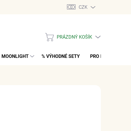
CZK
PRÁZDNÝ KOŠÍK
NÁKUPNÍ
KOŠÍK
MOONLIGHT
% VÝHODNÉ SETY
PRO MUŽE
K
č
z DPH
NO