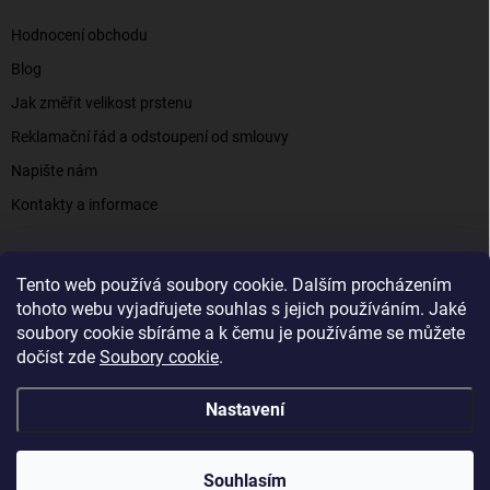
Hodnocení obchodu
Blog
Jak změřit velikost prstenu
Reklamační řád a odstoupení od smlouvy
Napište nám
Kontakty a informace
Tento web používá soubory cookie. Dalším procházením
Elenys.cz - šperky, kterým věříte už od roku 2016
tohoto webu vyjadřujete souhlas s jejich používáním. Jaké
soubory cookie sbíráme a k čemu je používáme se můžete
dočíst zde
Soubory cookie
.
Copyright 2026
Elenys.cz
. Všechna práva vyhrazena.
Nastavení
Vytvořil Shoptet
Souhlasím