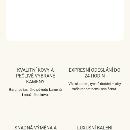
čirými zirkony po stranách.
Vaši objednávku dodáme v
DÁRKOVÉM BALENÍ - ZDARMA.
DETAILNÍ INFORMACE
ZEPTAT SE
HLÍDAT
KVALITNÍ KOVY A
EXPRESNÍ ODESLÁNÍ DO
PEČLIVĚ VYBRANÉ
24 HODIN
KAMENY
Vše skladem, rychlé dodání – aby
vaše radost nemusela čekat.
Garance jasného původu kamenů
i použitého kovu.
SNADNÁ VÝMĚNA A
LUXUSNÍ BALENÍ