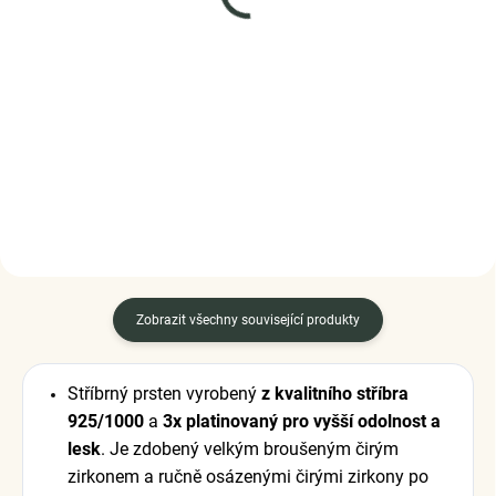
Elenys stříbrný náramek
ELENYS Dvojitý jemný s
na přívěsky Zamilované
korálky
červené srdce
náramek ze sterlingového
stříbra 925
1 999 Kč
1 125 Kč
DETAIL
DO KOŠÍKU
Zobrazit všechny související produkty
Stříbrný prsten vyrobený
z kvalitního stříbra
925/1000
a
3x platinovaný pro vyšší odolnost a
lesk
. Je zdobený velkým broušeným čirým
zirkonem a ručně osázenými čirými zirkony po