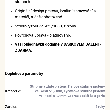
stranách.
Originální design prstenu, kvalitní zpracování a
materiál, ručně dohotovené.
Stříbro ryzost Ag 925/1000, zirkony.
Povrchová úprava - platinováno.
Vaši objednávku dodáme v DÁRKOVÉM BALENÍ -
ZDARMA.
Doplňkové parametry
Stříbrné a zlaté prsteny
,
Fialové stříbrné prsteny
Kategorie
:
velikosti 51,9 mm
,
Tyrkysové stříbrné prsteny
velikosti 51,9 mm
,
Zobrazit další kategorie
Záruka
:
2 roky