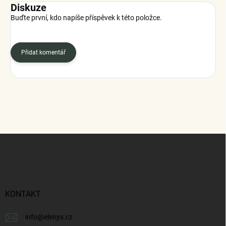
Diskuze
Buďte první, kdo napíše příspěvek k této položce.
Přidat komentář
Z
á
p
a
t
í
KONTAKT
info
@
elenys.cz