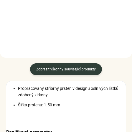
náramek ze sterlingového
1 125 Kč
stříbra 925
1 099 Kč
DO KOŠÍKU
DO KOŠÍKU
Zobrazit všechny související produkty
Propracovaný stříbrný prsten v designu oslnivých lístků
zdobený zirkony.
Šířka prstenu: 1.50 mm