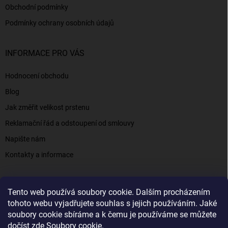
Obchodní podmínky
Podmínky ochrany osobních údajů
INFORMACE PRO VÁS
Hodnocení obchodu
Blog
Jak změřit velikost prstenu
Reklamační řád a odstoupení od smlouvy
Napište nám
Kontakty a informace
Tento web používá soubory cookie. Dalším procházením
Elenys.cz - šperky, kterým věříte už od roku 2016
tohoto webu vyjadřujete souhlas s jejich používáním. Jaké
soubory cookie sbíráme a k čemu je používáme se můžete
dočíst zde
Soubory cookie
.