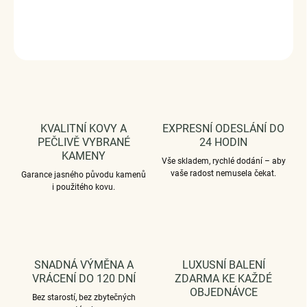
DETAILNÍ INFORMACE
ZEPTAT SE
HLÍDAT
KVALITNÍ KOVY A
EXPRESNÍ ODESLÁNÍ DO
PEČLIVĚ VYBRANÉ
24 HODIN
KAMENY
Vše skladem, rychlé dodání – aby
vaše radost nemusela čekat.
Garance jasného původu kamenů
i použitého kovu.
SNADNÁ VÝMĚNA A
LUXUSNÍ BALENÍ
VRÁCENÍ DO 120 DNÍ
ZDARMA KE KAŽDÉ
OBJEDNÁVCE
Bez starostí, bez zbytečných