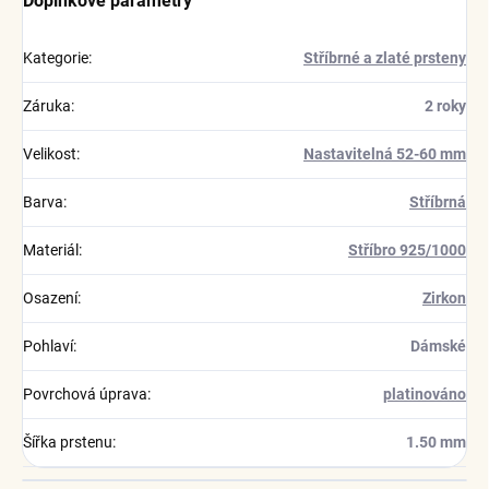
Doplňkové parametry
Kategorie
:
Stříbrné a zlaté prsteny
Záruka
:
2 roky
Velikost
:
Nastavitelná 52-60 mm
Barva
:
Stříbrná
Materiál
:
Stříbro 925/1000
Osazení
:
Zirkon
Pohlaví
:
Dámské
Povrchová úprava
:
platinováno
Šířka prstenu
:
1.50 mm