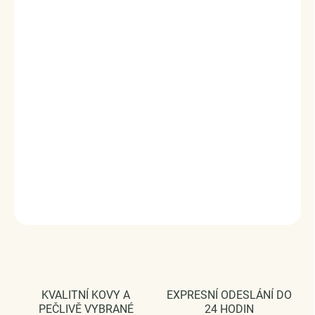
Stříbrný rhodiovaný prsten ve stylovém designu posetý
čirými třpytivými zirkony po svém obvodu. Střed prstenu
tvoří čirý broušený zirkoniový kámen ve tvaru kapky.
Originální design prstenu, kvalitní zpracování a materiál,
ručně dohotovené.
Stříbro ryzost Ag 925/1000, zirkony.
Povrchová úprava: rhodiováno.
Rozměry středového kamene: (výška x šířka) 1.2 x 0.8 cm.
Vaši objednávku dodáme v DÁRKOVÉM BALENÍ - ZDARMA
!*
DETAILNÍ INFORMACE
ZEPTAT SE
HLÍDAT
KVALITNÍ KOVY A
EXPRESNÍ ODESLÁNÍ DO
PEČLIVĚ VYBRANÉ
24 HODIN