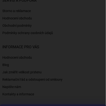
SERVIS A PODPORA
Storno a reklamace
Hodnocení obchodu
Obchodní podmínky
Podmínky ochrany osobních údajů
INFORMACE PRO VÁS
Hodnocení obchodu
Blog
Jak změřit velikost prstenu
Reklamační řád a odstoupení od smlouvy
Napište nám
Kontakty a informace