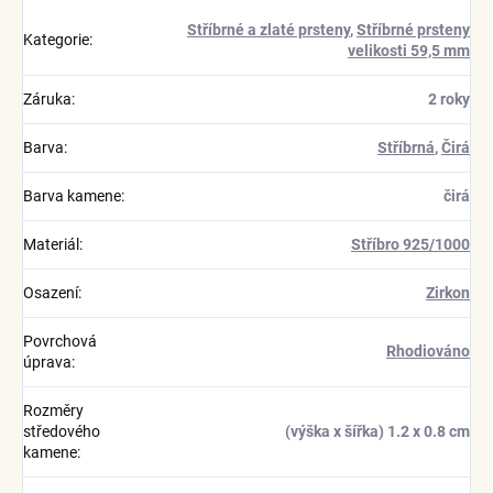
Stříbrné a zlaté prsteny
,
Stříbrné prsteny
Kategorie
:
velikosti 59,5 mm
Záruka
:
2 roky
Barva
:
Stříbrná
,
Čirá
Barva kamene
:
čirá
Materiál
:
Stříbro 925/1000
Osazení
:
Zirkon
Povrchová
Rhodiováno
úprava
:
Rozměry
středového
(výška x šířka) 1.2 x 0.8 cm
kamene
: