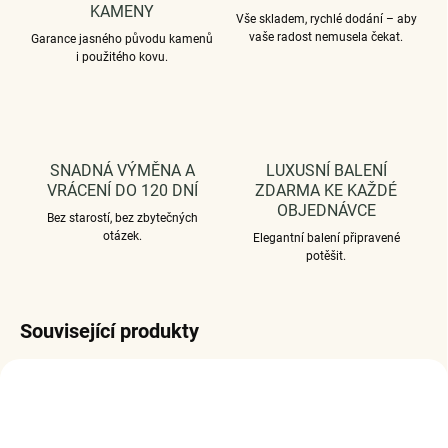
KAMENY
Vše skladem, rychlé dodání – aby
vaše radost nemusela čekat.
Garance jasného původu kamenů
i použitého kovu.
SNADNÁ VÝMĚNA A
LUXUSNÍ BALENÍ
VRÁCENÍ DO 120 DNÍ
ZDARMA KE KAŽDÉ
OBJEDNÁVCE
Bez starostí, bez zbytečných
otázek.
Elegantní balení připravené
potěšit.
Související produkty