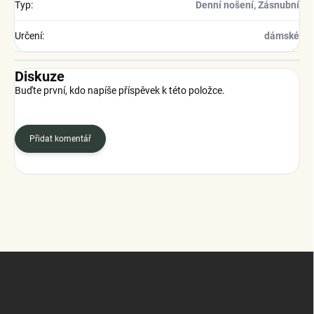
Typ
:
Denní nošení, Zásnubní
Určení
:
dámské
Diskuze
Buďte první, kdo napíše příspěvek k této položce.
Přidat komentář
Z
á
p
a