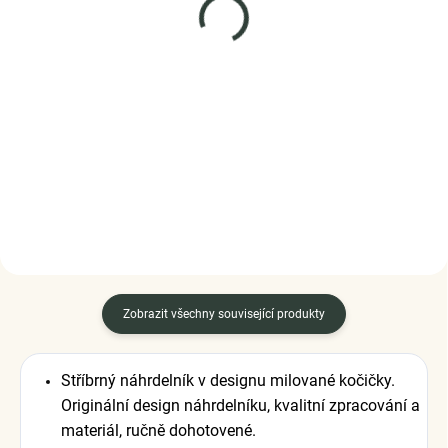
(2 KS)
(2 KS)
Elenys stříbrné náušnice
Elenys stříbrný prsten
Milovaná kočka
Milovaná kočka
999 Kč
999 Kč
DO KOŠÍKU
DETAIL
Zobrazit všechny související produkty
Stříbrný náhrdelník v designu milované kočičky.
Originální design náhrdelníku, kvalitní zpracování a
materiál, ručně dohotovené.