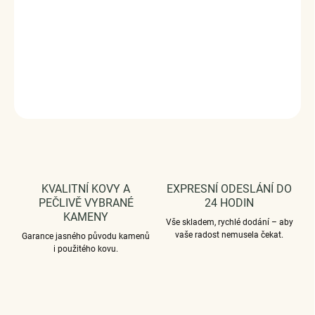
925/1000.
Povrchová úprava: platinováno pro vyšší
odolnost a lesk.
Vaši objednávku dodáme v DÁRKOVÉM
BALENÍ - ZDARMA.
DETAILNÍ INFORMACE
ZEPTAT SE
HLÍDAT
KVALITNÍ KOVY A
EXPRESNÍ ODESLÁNÍ DO
PEČLIVĚ VYBRANÉ
24 HODIN
KAMENY
Vše skladem, rychlé dodání – aby
vaše radost nemusela čekat.
Garance jasného původu kamenů
i použitého kovu.