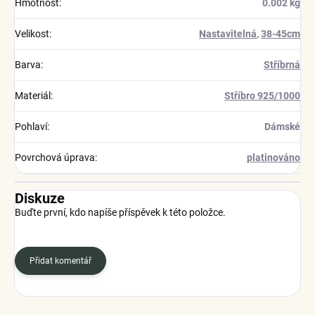
Hmotnost
:
0.002 kg
Velikost
:
Nastavitelná
,
38-45cm
Barva
:
Stříbrná
Materiál
:
Stříbro 925/1000
Pohlaví
:
Dámské
Povrchová úprava
:
platinováno
Diskuze
Buďte první, kdo napíše příspěvek k této položce.
Přidat komentář