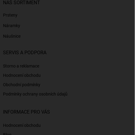
NÁŠ SORTIMENT
Prsteny
Náramky
Náušnice
SERVIS A PODPORA
Storno a reklamace
Hodnocení obchodu
Obchodní podmínky
Podmínky ochrany osobních údajů
INFORMACE PRO VÁS
Hodnocení obchodu
Blog