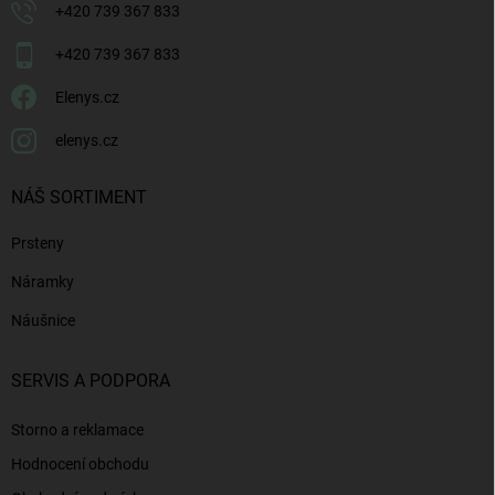
+420 739 367 833
+420 739 367 833
Elenys.cz
elenys.cz
NÁŠ SORTIMENT
Prsteny
Náramky
Náušnice
SERVIS A PODPORA
Storno a reklamace
Hodnocení obchodu