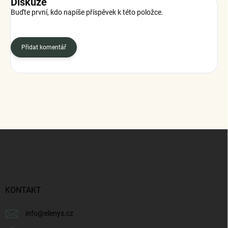
Diskuze
Buďte první, kdo napíše příspěvek k této položce.
Přidat komentář
Z
á
p
a
t
í
KONTAKT
info
@
elenys.cz