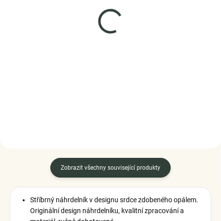
SKLADEM
SKLADEM
(1 PÁR)
(3 KS)
Elenys stříbrné náušnice
Elenys stříbrné peckové
Opálový jednorožec
náušnice Perla
Unicorn
998 Kč
999 Kč
DO KOŠÍKU
DO KOŠÍKU
Zobrazit všechny související produkty
Stříbrný náhrdelník v designu srdce zdobeného opálem.
Originální design náhrdelníku, kvalitní zpracování a