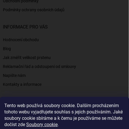
Obchodní podmínky
Podmínky ochrany osobních údajů
INFORMACE PRO VÁS
Hodnocení obchodu
Blog
Jak změřit velikost prstenu
Reklamační řád a odstoupení od smlouvy
Napište nám
Kontakty a informace
Tento web používá soubory cookie. Dalším procházením
Elenys.cz - šperky, kterým věříte už od roku 2016
tohoto webu vyjadřujete souhlas s jejich používáním. Jaké
soubory cookie sbíráme a k čemu je používáme se můžete
dočíst zde
Soubory cookie
.