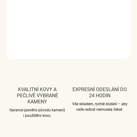
Stříbro ryzost Ag 925/1000, syntetický opál.
Velikost nastavitelná pomocí posuvné kuličky 0-45 cm.
Vaši objednávku dodáme v DÁRKOVÉM BALENÍ - ZDARMA
!*
.
DETAILNÍ INFORMACE
ZEPTAT SE
HLÍDAT
KVALITNÍ KOVY A
EXPRESNÍ ODESLÁNÍ DO
PEČLIVĚ VYBRANÉ
24 HODIN
KAMENY
Vše skladem, rychlé dodání – aby
vaše radost nemusela čekat.
Garance jasného původu kamenů
i použitého kovu.