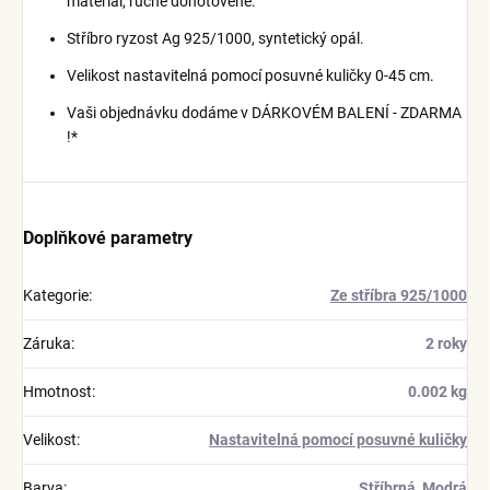
materiál, ručně dohotovené.
Stříbro ryzost Ag 925/1000, syntetický opál.
Velikost nastavitelná pomocí posuvné kuličky 0-45 cm.
Vaši objednávku dodáme v DÁRKOVÉM BALENÍ - ZDARMA
!*
Doplňkové parametry
Kategorie
:
Ze stříbra 925/1000
Záruka
:
2 roky
Hmotnost
:
0.002 kg
Velikost
:
Nastavitelná pomocí posuvné kuličky
Barva
:
Stříbrná
,
Modrá