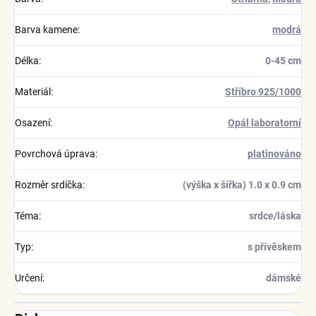
Barva kamene
:
modrá
Délka
:
0-45 cm
Materiál
:
Stříbro 925/1000
Osazení
:
Opál laboratorní
Povrchová úprava
:
platinováno
Rozměr srdíčka
:
(výška x šířka) 1.0 x 0.9 cm
Téma
:
srdce/láska
Typ
:
s přívěskem
Určení
:
dámské